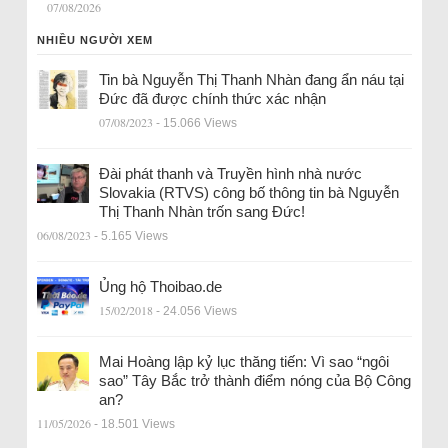
07/08/2026
NHIỀU NGƯỜI XEM
Tin bà Nguyễn Thị Thanh Nhàn đang ẩn náu tại
Đức đã được chính thức xác nhận
07/08/2023
- 15.066 Views
Đài phát thanh và Truyền hình nhà nước
Slovakia (RTVS) công bố thông tin bà Nguyễn
Thị Thanh Nhàn trốn sang Đức!
06/08/2023
- 5.165 Views
Ủng hộ Thoibao.de
15/02/2018
- 24.056 Views
Mai Hoàng lập kỷ lục thăng tiến: Vì sao “ngôi
sao” Tây Bắc trở thành điểm nóng của Bộ Công
an?
11/05/2026
- 18.501 Views