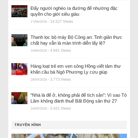
Đẩy người nghèo ra đường để nhường đặc
quyền cho giới siêu giàu
17/06/2026
- 14.527 Views
Thanh lọc bộ máy Bộ Công an: Tinh giản thực
chất hay vẫn là màn trình diễn lấy lệ?
16/06/2026
- 4.941 Views
Hàng loạt trẻ em ven sông Hồng viết tâm thư
khẩn cầu bà Ngô Phương Ly cứu giúp
28/05/2026
- 3.773 Views
“Nhà là để ở, không phải để tích sản”: Vì sao Tô
Lâm không đánh thuế Bất Động sản thứ 2?
24/05/2026
- 2.421 Views
TRUYỀN HÌNH