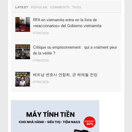
LATEST
POPULAR
COMMENTS
TAGS
RFA en vietnamita entra en la lista de
«reaccionarios» del Gobierno vietnamita
07/08/2026
Critique ou emprisonnement : qui a vraiment peur
de la vérité ?
07/08/2026
베트남 변호사 연합회, 곧 해체될 전망
07/08/2026