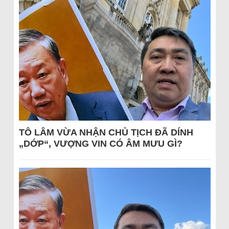
TÔ LÂM VỪA NHẬN CHỦ TỊCH ĐÃ DÍNH
„DỚP“, VƯỢNG VIN CÓ ÂM MƯU GÌ?