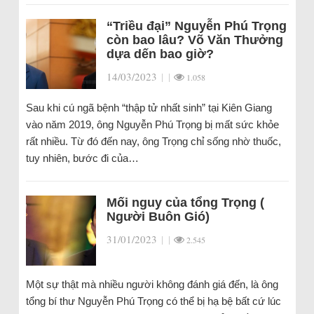
“Triều đại” Nguyễn Phú Trọng
còn bao lâu? Võ Văn Thưởng
dựa dến bao giờ?
14/03/2023
|
|
1.058
Sau khi cú ngã bệnh “thập tử nhất sinh” tại Kiên Giang
vào năm 2019, ông Nguyễn Phú Trọng bị mất sức khỏe
rất nhiều. Từ đó đến nay, ông Trọng chỉ sống nhờ thuốc,
tuy nhiên, bước đi của…
Mối nguy của tổng Trọng (
Người Buôn Gió)
31/01/2023
|
|
2.545
Một sự thật mà nhiều người không đánh giá đến, là ông
tổng bí thư Nguyễn Phú Trọng có thể bị hạ bệ bất cứ lúc