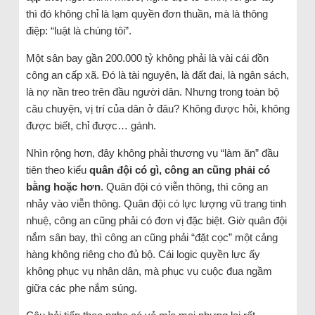
thì đó không chỉ là lạm quyền đơn thuần, mà là thông
điệp: “luật là chúng tôi”.
Một sân bay gần 200.000 tỷ không phải là vài cái đồn
công an cấp xã. Đó là tài nguyên, là đất đai, là ngân sách,
là nợ nần treo trên đầu người dân. Nhưng trong toàn bộ
câu chuyện, vị trí của dân ở đâu? Không được hỏi, không
được biết, chỉ được… gánh.
Nhìn rộng hơn, đây không phải thương vụ “làm ăn” đầu
tiên theo kiểu
quân đội có gì, công an cũng phải có
bằng hoặc hơn
. Quân đội có viễn thông, thì công an
nhảy vào viễn thông. Quân đội có lực lượng vũ trang tinh
nhuệ, công an cũng phải có đơn vị đặc biệt. Giờ quân đội
nắm sân bay, thì công an cũng phải “đặt cọc” một cảng
hàng không riêng cho đủ bộ. Cái logic quyền lực ấy
không phục vụ nhân dân, mà phục vụ cuộc đua ngầm
giữa các phe nắm súng.