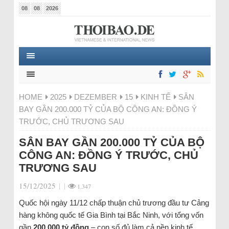
08
08
2026
HOME
2025
DEZEMBER
15
KINH TẾ
SÂN
BAY GẦN 200.000 TỶ CỦA BỘ CÔNG AN: ĐỒNG Ý
TRƯỚC, CHỦ TRƯƠNG SAU
SÂN BAY GẦN 200.000 TỶ CỦA BỘ
CÔNG AN: ĐỒNG Ý TRƯỚC, CHỦ
TRƯƠNG SAU
15/12/2025
|
|
1.347
Quốc hội ngày 11/12 chấp thuận chủ trương đầu tư Cảng
hàng không quốc tế Gia Bình tại Bắc Ninh, với tổng vốn
gần
200.000 tỷ đồng
– con số đủ làm cả nền kinh tế