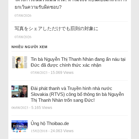
ยกเว้นความรับผิดชอบ?
07/08/2026
写真をシェアしただけでも罰則の対象に
07/08/2026
NHIỀU NGƯỜI XEM
Tin bà Nguyễn Thị Thanh Nhàn đang ẩn náu tại
Đức đã được chính thức xác nhận
07/08/2023
- 15.069 Views
Đài phát thanh và Truyền hình nhà nước
Slovakia (RTVS) công bố thông tin bà Nguyễn
Thị Thanh Nhàn trốn sang Đức!
06/08/2023
- 5.165 Views
Ủng hộ Thoibao.de
15/02/2018
- 24.063 Views