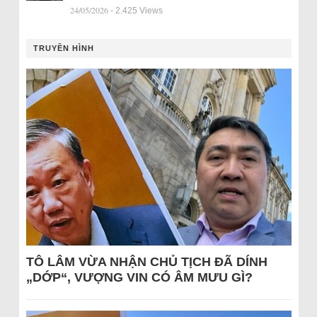
24/05/2026
- 2.425 Views
TRUYỀN HÌNH
TÔ LÂM VỪA NHẬN CHỦ TỊCH ĐÃ DÍNH
„DỚP“, VƯỢNG VIN CÓ ÂM MƯU GÌ?