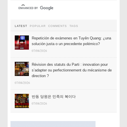
LATEST
POPULAR
COMMENTS
TAGS
Repetición de exámenes en Tuyên Quang: ¿una
solución justa o un precedente polémico?
07/08/2026
Révision des statuts du Parti : innovation pour
s’adapter ou perfectionnement du mécanisme de
direction ?
07/08/2026
반동 당원은 민족의 복이다
07/08/2026