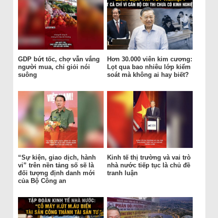
GDP bứt tốc, chợ vẫn vắng
Hơn 30.000 viên kim cương:
người mua, chỉ giỏi nói
Lọt qua bao nhiêu lớp kiểm
suông
soát mà không ai hay biết?
“Sự kiện, giao dịch, hành
Kinh tế thị trường và vai trò
vi” trên nền tảng số sẽ là
nhà nước tiếp tục là chủ đề
đối tượng định danh mới
tranh luận
của Bộ Công an