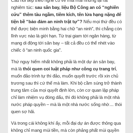
Câu hỏi tiếp theo nghe có vẻ mỉa mai nhưng lại rất
nghiêm túc:
sau sân bay, liệu Bộ Công an có “nghiên
cứu” thêm tàu ngầm, tiêm kích, tên lửa hạng nặng để
tiện bề “bảo đảm an ninh trật tự”?
Nếu mọi thứ đều có
thể được biện minh bằng hai chữ “an ninh”, thì chẳng còn
lĩnh vực nào là giới hạn. Từ trại giam tới ngân hàng, từ
mạng di động tới sân bay – tất cả đều có thể nhét vào
chiếc ô “an ninh quốc gia”.
Thứ nguy hiểm nhất không phải là một dự án sân bay,
mà là
thói quen coi luật pháp như công cụ trang trí
,
muốn đảo trình tự thì đảo, muốn quyết trước rồi xin chủ
trương sau thì cứ thế mà làm. Khi bộ cầm súng trở thành
trung tâm của mọi quyết định lớn, còn cơ quan lập pháp
chỉ làm nhiệm vụ đóng dấu, thì đó không phải là một nhà
nước pháp quyền – mà là một nhà nước sống nhờ… thói
quen sợ hãi.
Và trong cái không khí ấy, mỗi đại dự án được thông qua
không chỉ mang mùi tiền, mà còn phảng phất mùi quyền