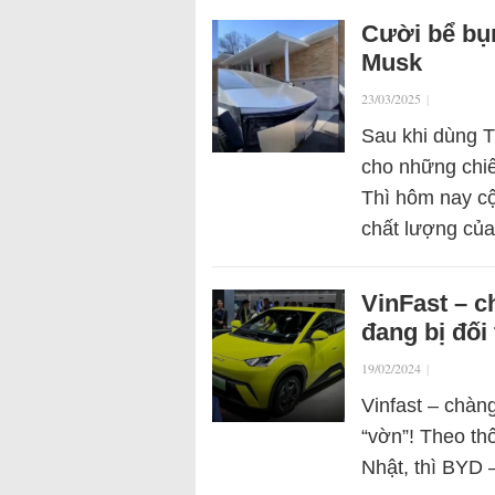
Cười bể bụ
Musk
23/03/2025
|
Sau khi dùng 
cho những chiế
Thì hôm nay c
chất lượng của
VinFast – c
đang bị đối
19/02/2024
|
Vinfast – chàng
“vờn”! Theo th
Nhật, thì BYD 