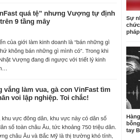
inFast quá tệ” nhưng Vượng tự định
Sự n
 trên 9 tầng mây
chức
pháp
iển của giới làm kinh doanh là “bán những gì
chứ không bán những gì mình có”. Trong khi
hật Vượng đang đi ngược với triết lý kinh
ển…
g vắng làm vua, gà con VinFast tìm
ân voi lập nghiệp. Toi chắc!
Hàng
 khu vực đông dân, khu vực này có dân số
bỗng
n số toàn châu Âu, tức khoảng 750 triệu dân.
tay 
ờng châu Âu và Bắc Mỹ là thị trường khó tính,