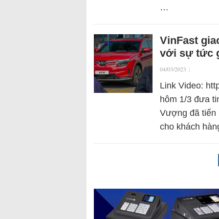
…
VinFast gia
với sự tức 
04/03/2023
|
Link Video: ht
hôm 1/3 đưa ti
Vượng đã tiến 
cho khách hàng