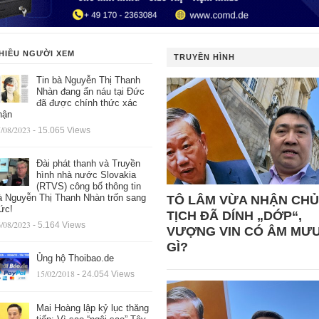
HIỀU NGƯỜI XEM
TRUYỀN HÌNH
Tin bà Nguyễn Thị Thanh
Nhàn đang ẩn náu tại Đức
đã được chính thức xác
hận
/08/2023
- 15.065 Views
Đài phát thanh và Truyền
hình nhà nước Slovakia
(RTVS) công bố thông tin
à Nguyễn Thị Thanh Nhàn trốn sang
TÔ LÂM VỪA NHẬN CHỦ
ức!
TỊCH ĐÃ DÍNH „DỚP“,
/08/2023
- 5.164 Views
VƯỢNG VIN CÓ ÂM MƯ
GÌ?
Ủng hộ Thoibao.de
15/02/2018
- 24.054 Views
Mai Hoàng lập kỷ lục thăng