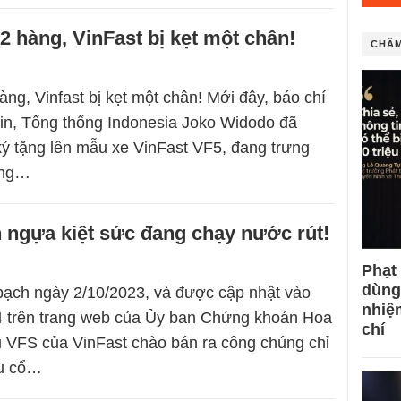
 2 hàng, VinFast bị kẹt một chân!
CHÂM
àng, Vinfast bị kẹt một chân! Mới đây, báo chí
in, Tổng thống Indonesia Joko Widodo đã
ý tặng lên mẫu xe VinFast VF5, đang trưng
àng…
n ngựa kiệt sức đang chạy nước rút!
Phạt
dùng
bạch ngày 2/10/2023, và được cập nhật vào
nhiệ
4 trên trang web của Ủy ban Chứng khoán Hoa
chí
u VFS của VinFast chào bán ra công chúng chỉ
ệu cổ…