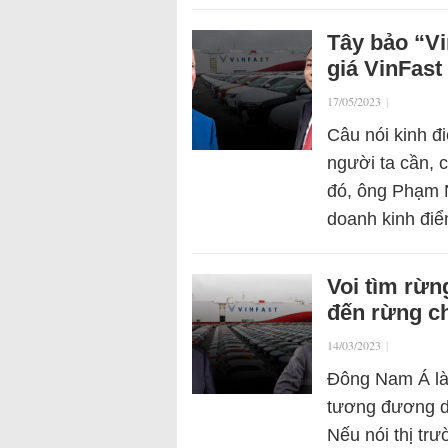
Tây bảo “V
giá VinFast
17/05/2023
|
Câu nói kinh đ
người ta cần, 
đó, ông Phạm N
doanh kinh đi
Voi tìm rừn
đến rừng ch
14/03/2023
|
Đông Nam Á là
tương đương dâ
Nếu nói thị trư