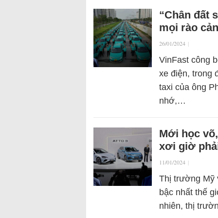
“Chân đất s
mọi rào cả
26/01/2024
|
VinFast công b
xe điện, trong 
taxi của ông P
nhớ,…
Mới học võ,
xơi giờ phả
11/01/2024
|
Thị trường Mỹ v
bậc nhất thế gi
nhiên, thị trư