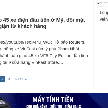
NEUES
Lon
o 45 xe điện đầu tiên ở Mỹ, đối mặt
viên
giận từ khách hàng
tps://youtu.be/TeoiM7u_WCc Tờ báo Reuters,
n, hãng xe VinFast của tỷ phú Phạm Nhật
hành bàn giao 45 xe VF8 City Edition đầu tiên
 tại 9 cửa hàng VinFast Store,…
1
2
NEXT →