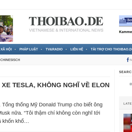
RTVS) công bố thông tin bà Nguyễn Thị Thanh Nhàn trốn sang
XÃ HỘI
PHÁP LUẬT
TV&RADIO
LIÊN HỆ
TÀI TRỢ CHO THOIBAO.D
CHINESISCH
F
SEARC
XE TESLA, KHÔNG NGHĨ VỀ ELON
, Tổng thống Mỹ Donald Trump cho biết ông
LAT
Musk nữa. “Tôi thậm chí không còn nghĩ tới
gã khốn khổ…