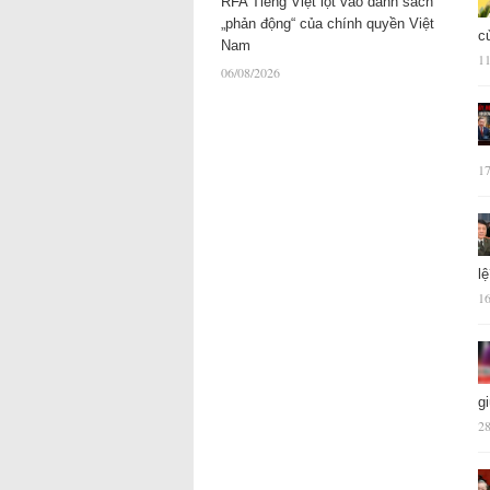
RFA Tiếng Việt lọt vào danh sách
„phản động“ của chính quyền Việt
c
Nam
11
06/08/2026
17
l
16
g
28