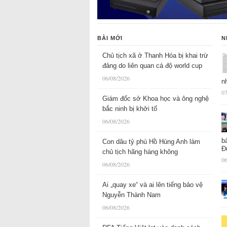
BÀI MỚI
N
Chủ tịch xã ở Thanh Hóa bị khai trừ
đảng do liên quan cá độ world cup
06/08/2026
n
07
Giám đốc sở Khoa học và ông nghệ
bắc ninh bị khởi tố
06/08/2026
b
Con dâu tỷ phú Hồ Hùng Anh làm
Đ
chủ tịch hãng hàng không
06
06/08/2026
Ai „quay xe“ và ai lên tiếng bảo vệ
Nguyễn Thành Nam
06/08/2026