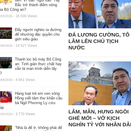
tiến: Vì sao “ngôi sao” Tây
Bắc trở thành điểm nóng
ủa Bộ Công an?
/05/2026
- 18.500 Views
Đẩy người nghèo ra đường
ĐÁ LƯƠNG CƯỜNG, TÔ
để nhường đặc quyền cho
giới siêu giàu
LÂM LÊN CHỦ TỊCH
/06/2026
- 14.527 Views
NƯỚC
Thanh lọc bộ máy Bộ Công
an: Tinh giản thực chất hay
vẫn là màn trình diễn lấy
ệ?
/06/2026
- 4.941 Views
Hàng loạt trẻ em ven sông
Hồng viết tâm thư khẩn cầu
bà Ngô Phương Ly cứu
iúp
LÂM, MẪN, HƯNG NGỒI
/05/2026
- 3.770 Views
GHẾ MỚI – VỞ KỊCH
NGHÌN TỶ VỚI NHÂN DÂ
“Nhà là để ở, không phải để