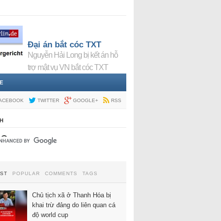
Đại án bắt cóc TXT
Nguyễn Hải Long bị kết án hỗ
trợ mật vụ VN bắt cóc TXT
E
ACEBOOK
TWITTER
GOOGLE+
RSS
H
EST
POPULAR
COMMENTS
TAGS
Chủ tịch xã ở Thanh Hóa bị
khai trừ đảng do liên quan cá
độ world cup