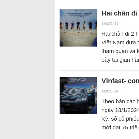
Hai chân đi
18/02/2024
|
Hai chân đi 2 h
Việt Nam đưa t
tham quan và k
bày tại gian h
Vinfast- co
12/02/2024
|
Theo bản cáo 
ngày 18/1/202
Kỳ, số cổ phiế
mới đạt 75 tri