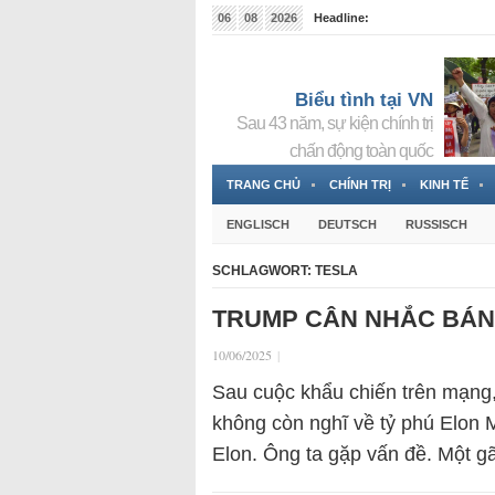
06
08
2026
Headline:
Đài phát thanh và Truyền hình nhà nước Slovakia (
Đức!
3 Jahren ago
Biểu tình tại VN
Sau 43 năm, sự kiện chính trị
chấn động toàn quốc
TRANG CHỦ
CHÍNH TRỊ
KINH TẾ
ENGLISCH
DEUTSCH
RUSSISCH
SCHLAGWORT:
TESLA
TRUMP CÂN NHẮC BÁN 
10/06/2025
|
Sau cuộc khẩu chiến trên mạng
không còn nghĩ về tỷ phú Elon 
Elon. Ông ta gặp vấn đề. Một 