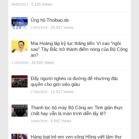
06/08/2023
- 5.165 Views
Ủng hộ Thoibao.de
15/02/2018
- 24.057 Views
Mai Hoàng lập kỷ lục thăng tiến: Vì sao “ngôi
sao” Tây Bắc trở thành điểm nóng của Bộ Công
an?
11/05/2026
- 18.502 Views
Đẩy người nghèo ra đường để nhường đặc
quyền cho giới siêu giàu
17/06/2026
- 14.527 Views
Thanh lọc bộ máy Bộ Công an: Tinh giản thực
chất hay vẫn là màn trình diễn lấy lệ?
16/06/2026
- 4.942 Views
Hàng loạt trẻ em ven sông Hồng viết tâm thư