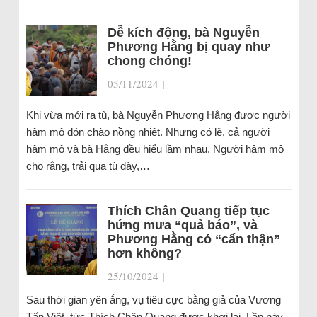
Dễ kích động, bà Nguyễn
Phương Hằng bị quay như
chong chóng!
05/11/2024
|
Khi vừa mới ra tù, bà Nguyễn Phương Hằng được người
hâm mộ đón chào nồng nhiệt. Nhưng có lẽ, cả người
hâm mộ và bà Hằng đều hiểu lầm nhau. Người hâm mộ
cho rằng, trải qua tù đày,…
Thích Chân Quang tiếp tục
hứng mưa “quả báo”, và
Phương Hằng có “cẩn thận”
hơn không?
25/10/2024
|
Sau thời gian yên ắng, vụ tiêu cực bằng giả của Vương
Tấn Việt, tức Thích Chân Quang được khơi lại. Lần này