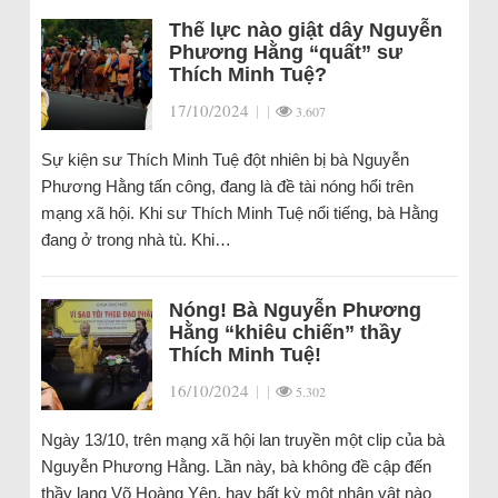
Thế lực nào giật dây Nguyễn
Phương Hằng “quất” sư
Thích Minh Tuệ?
17/10/2024
|
|
3.607
Sự kiện sư Thích Minh Tuệ đột nhiên bị bà Nguyễn
Phương Hằng tấn công, đang là đề tài nóng hổi trên
mạng xã hội. Khi sư Thích Minh Tuệ nổi tiếng, bà Hằng
đang ở trong nhà tù. Khi…
Nóng! Bà Nguyễn Phương
Hằng “khiêu chiến” thầy
Thích Minh Tuệ!
16/10/2024
|
|
5.302
Ngày 13/10, trên mạng xã hội lan truyền một clip của bà
Nguyễn Phương Hằng. Lần này, bà không đề cập đến
thầy lang Võ Hoàng Yên, hay bất kỳ một nhân vật nào