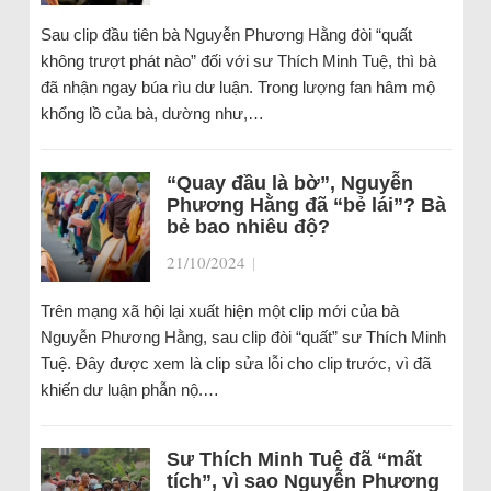
Sau clip đầu tiên bà Nguyễn Phương Hằng đòi “quất
không trượt phát nào” đối với sư Thích Minh Tuệ, thì bà
đã nhận ngay búa rìu dư luận. Trong lượng fan hâm mộ
khổng lồ của bà, dường như,…
“Quay đầu là bờ”, Nguyễn
Phương Hằng đã “bẻ lái”? Bà
bẻ bao nhiêu độ?
21/10/2024
|
Trên mạng xã hội lại xuất hiện một clip mới của bà
Nguyễn Phương Hằng, sau clip đòi “quất” sư Thích Minh
Tuệ. Đây được xem là clip sửa lỗi cho clip trước, vì đã
khiến dư luận phẫn nộ.…
Sư Thích Minh Tuệ đã “mất
tích”, vì sao Nguyễn Phương