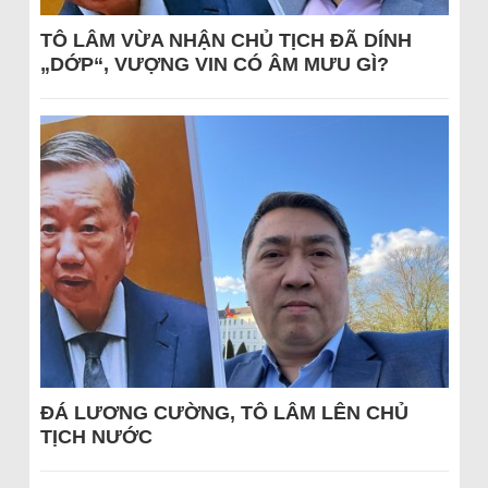
TÔ LÂM VỪA NHẬN CHỦ TỊCH ĐÃ DÍNH
„DỚP“, VƯỢNG VIN CÓ ÂM MƯU GÌ?
ĐÁ LƯƠNG CƯỜNG, TÔ LÂM LÊN CHỦ
TỊCH NƯỚC