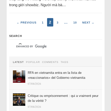
trong giới showbiz. Người mà bà…
2
…
← PREVIOUS
1
3
10
NEXT →
SEARCH
LATEST
POPULAR
COMMENTS
TAGS
RFA en vietnamita entra en la lista de
«reaccionarios» del Gobierno vietnamita
07/08/2026
Critique ou emprisonnement : qui a vraiment peur
de la vérité ?
07/08/2026