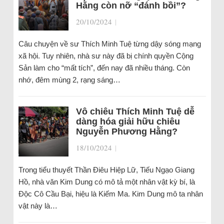
Hằng còn nỡ “đánh bồi”?
20/10/2024
|
Câu chuyện về sư Thích Minh Tuệ từng dậy sóng mạng
xã hội. Tuy nhiên, nhà sư này đã bị chính quyền Cộng
Sản làm cho “mất tích”, đến nay đã nhiều tháng. Còn
nhớ, đêm mùng 2, rạng sáng…
Vô chiêu Thích Minh Tuệ dễ
dàng hóa giải hữu chiêu
Nguyễn Phương Hằng?
18/10/2024
|
Trong tiểu thuyết Thần Điêu Hiệp Lữ, Tiếu Ngạo Giang
Hồ, nhà văn Kim Dung có mô tả một nhân vật kỳ bí, là
Độc Cô Cầu Bại, hiệu là Kiếm Ma. Kim Dung mô ta nhân
vật này là…