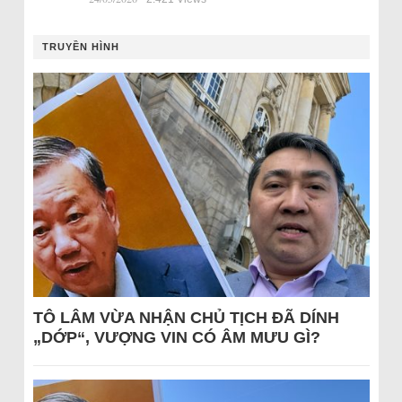
TRUYỀN HÌNH
TÔ LÂM VỪA NHẬN CHỦ TỊCH ĐÃ DÍNH
„DỚP“, VƯỢNG VIN CÓ ÂM MƯU GÌ?