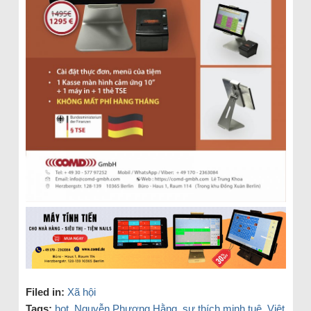
Filed in:
Xã hội
Tags:
hot
,
Nguyễn Phương Hằng
,
sư thích minh tuệ
,
Việt