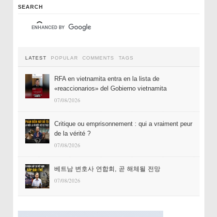
SEARCH
LATEST
POPULAR
COMMENTS
TAGS
RFA en vietnamita entra en la lista de
«reaccionarios» del Gobierno vietnamita
07/08/2026
Critique ou emprisonnement : qui a vraiment peur
de la vérité ?
07/08/2026
베트남 변호사 연합회, 곧 해체될 전망
07/08/2026