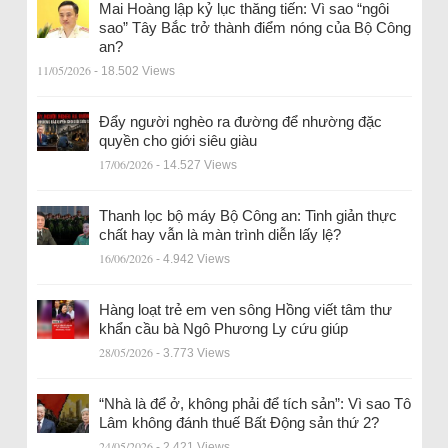
Mai Hoàng lập kỷ lục thăng tiến: Vì sao “ngôi
sao” Tây Bắc trở thành điểm nóng của Bộ Công
an?
11/05/2026
- 18.502 Views
Đẩy người nghèo ra đường để nhường đặc
quyền cho giới siêu giàu
17/06/2026
- 14.527 Views
Thanh lọc bộ máy Bộ Công an: Tinh giản thực
chất hay vẫn là màn trình diễn lấy lệ?
16/06/2026
- 4.942 Views
Hàng loạt trẻ em ven sông Hồng viết tâm thư
khẩn cầu bà Ngô Phương Ly cứu giúp
28/05/2026
- 3.773 Views
“Nhà là để ở, không phải để tích sản”: Vì sao Tô
Lâm không đánh thuế Bất Động sản thứ 2?
24/05/2026
- 2.421 Views