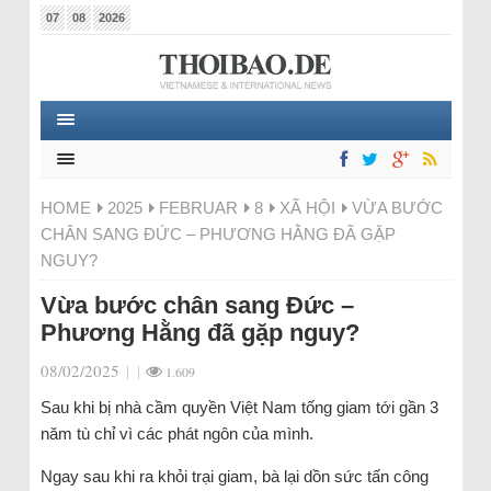
07
08
2026
HOME
2025
FEBRUAR
8
XÃ HỘI
VỪA BƯỚC
CHÂN SANG ĐỨC – PHƯƠNG HẰNG ĐÃ GẶP
NGUY?
Vừa bước chân sang Đức –
Phương Hằng đã gặp nguy?
08/02/2025
|
|
1.609
Sau khi bị nhà cầm quyền Việt Nam tống giam tới gần 3
năm tù chỉ vì các phát ngôn của mình.
Ngay sau khi ra khỏi trại giam, bà lại dồn sức tấn công