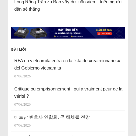
Long Rồng Trần
zu
Bao vây dư luận viên – triệu người
dân sẽ thắng
BÀI MỚI
RFA en vietnamita entra en la lista de «reaccionarios»
del Gobierno vietnamita
07/08/2026
Critique ou emprisonnement : qui a vraiment peur de la
vérité ?
07/08/2026
베트남 변호사 연합회, 곧 해체될 전망
07/08/2026