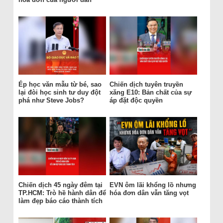
Ép học văn mẫu từ bé, sao
Chiến dịch tuyên truyền
lại đòi học sinh tư duy đột
xăng E10: Bản chất của sự
phá như Steve Jobs?
áp đặt độc quyền
Chiến dịch 45 ngày đêm tại
EVN ôm lãi khổng lồ nhưng
TP.HCM: Trò hề hành dân để
hóa đơn dân vẫn tăng vọt
làm đẹp báo cáo thành tích