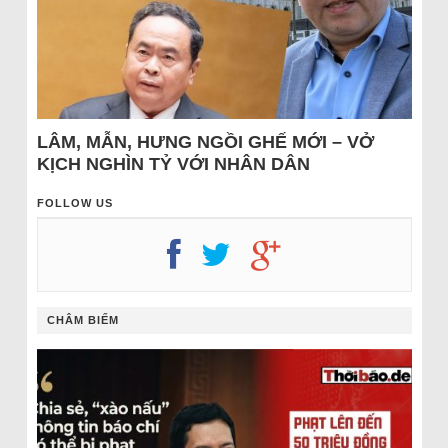
LÂM, MẪN, HƯNG NGỒI GHẾ MỚI – VỞ
KỊCH NGHÌN TỶ VỚI NHÂN DÂN
FOLLOW US
CHÂM BIẾM