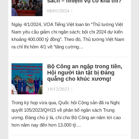
sách – nhiệm vụ có khả thi?
08/01/2024
|
Ngày 4/1/2024, VOA Tiếng Việt loan tin “Thủ tướng Việt
Nam yêu cầu giảm chi ngân sách; bội chi 2024 dự kiến
khoảng 400.000 tỷ đồng”. Theo đó, Thủ tướng Việt Nam
ra chỉ thị hôm 4/1 về “tăng cường…
Bộ Công an ngập trong tiền,
Hội người tàn tật bị Đảng
quẳng cho khúc xương!
19/12/2023
|
Trong kỳ họp vừa qua, Quốc hội Cộng sản đã ra Nghị
quyết 105/2023/QH15 về phân bổ ngân sách Trung
ương. Đáng chú ý là, chi cho Bộ Công an năm tới cao
hơn năm nay đến hơn 13.000 tỷ…