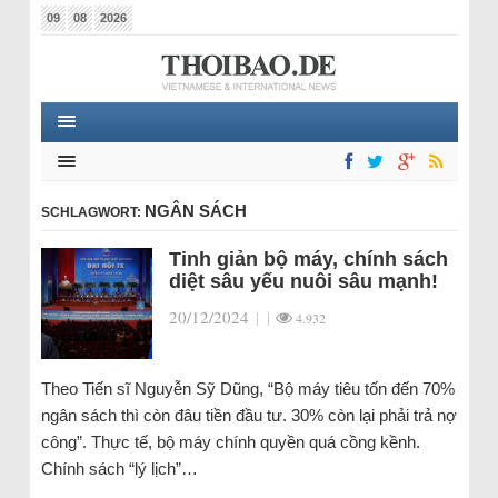
09
08
2026
NGÂN SÁCH
SCHLAGWORT:
Tinh giản bộ máy, chính sách
diệt sâu yếu nuôi sâu mạnh!
20/12/2024
|
|
4.932
Theo Tiến sĩ Nguyễn Sỹ Dũng, “Bộ máy tiêu tốn đến 70%
ngân sách thì còn đâu tiền đầu tư. 30% còn lại phải trả nợ
công”. Thực tế, bộ máy chính quyền quá cồng kềnh.
Chính sách “lý lịch”…