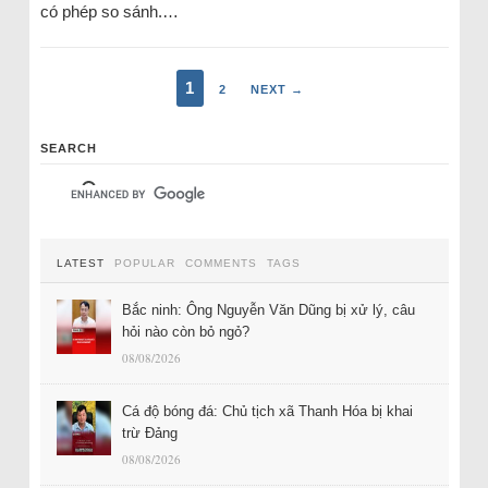
có phép so sánh.…
1
2
NEXT →
SEARCH
LATEST
POPULAR
COMMENTS
TAGS
Bắc ninh: Ông Nguyễn Văn Dũng bị xử lý, câu
hỏi nào còn bỏ ngỏ?
08/08/2026
Cá độ bóng đá: Chủ tịch xã Thanh Hóa bị khai
trừ Đảng
08/08/2026