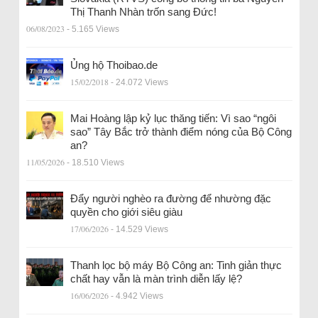
Thị Thanh Nhàn trốn sang Đức!
06/08/2023
- 5.165 Views
Ủng hộ Thoibao.de
15/02/2018
- 24.072 Views
Mai Hoàng lập kỷ lục thăng tiến: Vì sao “ngôi
sao” Tây Bắc trở thành điểm nóng của Bộ Công
an?
11/05/2026
- 18.510 Views
Đẩy người nghèo ra đường để nhường đặc
quyền cho giới siêu giàu
17/06/2026
- 14.529 Views
Thanh lọc bộ máy Bộ Công an: Tinh giản thực
chất hay vẫn là màn trình diễn lấy lệ?
16/06/2026
- 4.942 Views