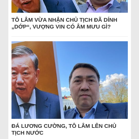
TÔ LÂM VỪA NHẬN CHỦ TỊCH ĐÃ DÍNH
„DỚP“, VƯỢNG VIN CÓ ÂM MƯU GÌ?
ĐÁ LƯƠNG CƯỜNG, TÔ LÂM LÊN CHỦ
TỊCH NƯỚC