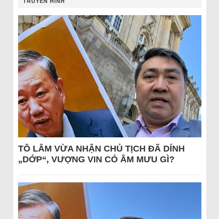
TRUYỀN HÌNH
TÔ LÂM VỪA NHẬN CHỦ TỊCH ĐÃ DÍNH
„DỚP“, VƯỢNG VIN CÓ ÂM MƯU GÌ?