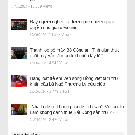
11/05/2026
- 18.509 Views
Đẩy người nghèo ra đường để nhường đặc
quyền cho giới siêu giàu
17/06/2026
- 14.528 Views
Thanh lọc bộ máy Bộ Công an: Tinh giản thực
chất hay vẫn là màn trình diễn lấy lệ?
16/06/2026
- 4.942 Views
Hàng loạt trẻ em ven sông Hồng viết tâm thư
khẩn cầu bà Ngô Phương Ly cứu giúp
28/05/2026
- 3.779 Views
“Nhà là để ở, không phải để tích sản”: Vì sao Tô
Lâm không đánh thuế Bất Động sản thứ 2?
24/05/2026
- 2.426 Views