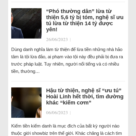
“Phó thường dân” lừa từ
thiện 5,6 tỷ bị tóm, nghệ sĩ ưu
tú lừa từ thiện 14 tỷ được
yên!
26/06/2023
|
Dùng danh nghĩa làm từ thiện để lừa tiền những nhà hảo
tâm là tội lừa đảo, ai phạm vào tội này đều phải bị đưa ra
trước pháp luật. Tuy nhiên, người nổi tiếng và có nhiều
tiền, thường…
Hậu từ thiện, nghệ sĩ “ưu tú”
Hoài Linh hết thời, tìm đường
khác “kiếm cơm”
06/06/2023
|
Kiếm tiền kiếm danh là mục đích của bất kỳ người nào
thuộc giới showbiz trên thế giới. Khác chăng là cách tìm