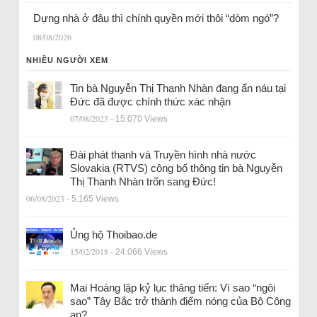
Dựng nhà ở đâu thì chính quyền mới thôi “dòm ngó”?
08/08/2026
NHIỀU NGƯỜI XEM
Tin bà Nguyễn Thị Thanh Nhàn đang ẩn náu tại
Đức đã được chính thức xác nhận
07/08/2023
- 15.070 Views
Đài phát thanh và Truyền hình nhà nước
Slovakia (RTVS) công bố thông tin bà Nguyễn
Thị Thanh Nhàn trốn sang Đức!
06/08/2023
- 5.165 Views
Ủng hộ Thoibao.de
15/02/2018
- 24.066 Views
Mai Hoàng lập kỷ lục thăng tiến: Vì sao “ngôi
sao” Tây Bắc trở thành điểm nóng của Bộ Công
an?