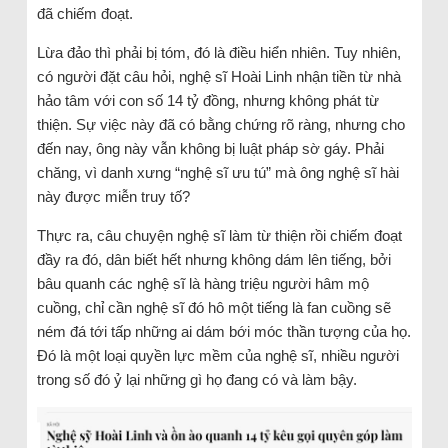
đã chiếm đoạt.
Lừa đảo thì phải bị tóm, đó là điều hiển nhiên. Tuy nhiên,
có người đặt câu hỏi, nghệ sĩ Hoài Linh nhận tiền từ nhà
hảo tâm với con số 14 tỷ đồng, nhưng không phát từ
thiện. Sự việc này đã có bằng chứng rõ ràng, nhưng cho
đến nay, ông này vẫn không bị luật pháp sờ gáy. Phải
chăng, vì danh xưng “nghệ sĩ ưu tú” mà ông nghệ sĩ hài
này được miễn truy tố?
Thực ra, câu chuyện nghệ sĩ làm từ thiện rồi chiếm đoạt
đầy ra đó, dân biết hết nhưng không dám lên tiếng, bởi
bâu quanh các nghệ sĩ là hàng triệu người hâm mộ
cuồng, chỉ cần nghệ sĩ đó hô một tiếng là fan cuồng sẽ
ném đá tới tấp những ai dám bới móc thần tượng của họ.
Đó là một loại quyền lực mềm của nghệ sĩ, nhiều người
trong số đó ỷ lại những gì họ đang có và làm bậy.