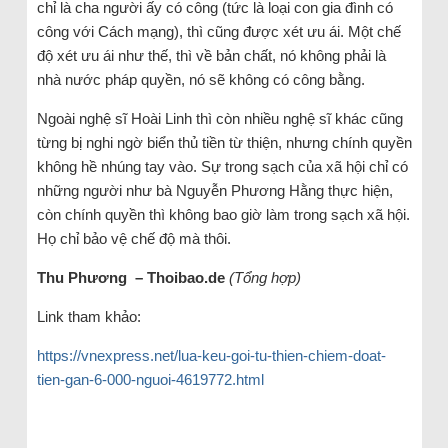
chỉ là cha người ấy có công (tức là loại con gia đình có
công với Cách mạng), thì cũng được xét ưu ái. Một chế
độ xét ưu ái như thế, thì về bản chất, nó không phải là
nhà nước pháp quyền, nó sẽ không có công bằng.
Ngoài nghệ sĩ Hoài Linh thì còn nhiều nghệ sĩ khác cũng
từng bị nghi ngờ biển thủ tiền từ thiện, nhưng chính quyền
không hề nhúng tay vào. Sự trong sạch của xã hội chỉ có
những người như bà Nguyễn Phương Hằng thực hiện,
còn chính quyền thì không bao giờ làm trong sạch xã hội.
Họ chỉ bảo vệ chế độ mà thôi.
Thu Phương – Thoibao.de
(Tổng hợp)
Link tham khảo:
https://vnexpress.net/lua-keu-goi-tu-thien-chiem-doat-
tien-gan-6-000-nguoi-4619772.html