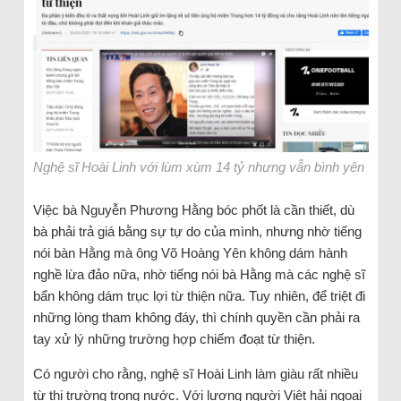
Nghệ sĩ Hoài Linh với lùm xùm 14 tỷ nhưng vẫn bình yên
Việc bà Nguyễn Phương Hằng bóc phốt là cần thiết, dù
bà phải trả giá bằng sự tự do của mình, nhưng nhờ tiếng
nói bàn Hằng mà ông Võ Hoàng Yên không dám hành
nghề lừa đảo nữa, nhờ tiếng nói bà Hằng mà các nghệ sĩ
bẩn không dám trục lợi từ thiện nữa. Tuy nhiên, để triệt đi
những lòng tham không đáy, thì chính quyền cần phải ra
tay xử lý những trường hợp chiếm đoạt từ thiện.
Có người cho rằng, nghệ sĩ Hoài Linh làm giàu rất nhiều
từ thị trường trong nước. Với lượng người Việt hải ngoại