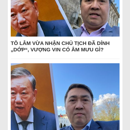
TÔ LÂM VỪA NHẬN CHỦ TỊCH ĐÃ DÍNH
„DỚP“, VƯỢNG VIN CÓ ÂM MƯU GÌ?