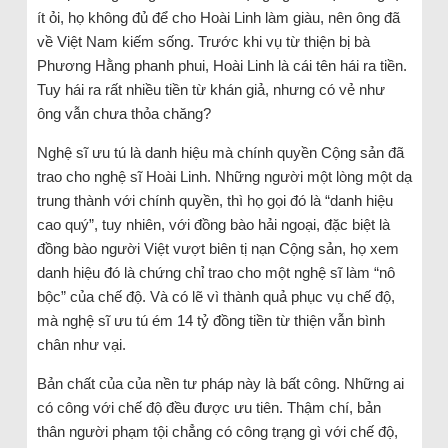
ít ỏi, họ không đủ để cho Hoài Linh làm giàu, nên ông đã
về Việt Nam kiếm sống. Trước khi vụ từ thiện bị bà
Phương Hằng phanh phui, Hoài Linh là cái tên hái ra tiền.
Tuy hái ra rất nhiều tiền từ khán giả, nhưng có vẻ như
ông vẫn chưa thỏa chăng?
Nghệ sĩ ưu tú là danh hiệu mà chính quyền Cộng sản đã
trao cho nghệ sĩ Hoài Linh. Những người một lòng một dạ
trung thành với chính quyền, thì họ gọi đó là “danh hiệu
cao quý”, tuy nhiên, với đồng bào hải ngoại, đặc biệt là
đồng bào người Việt vượt biên tị nạn Cộng sản, họ xem
danh hiệu đó là chứng chỉ trao cho một nghệ sĩ làm “nô
bộc” của chế độ. Và có lẽ vì thành quả phục vụ chế độ,
mà nghệ sĩ ưu tú ém 14 tỷ đồng tiền từ thiện vẫn bình
chân như vại.
Bản chất của của nền tư pháp này là bất công. Những ai
có công với chế độ đều được ưu tiên. Thậm chí, bản
thân người phạm tội chẳng có công trạng gì với chế độ,