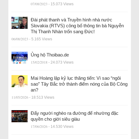
07/08/2023
- 15.073 Views
Đài phát thanh và Truyền hình nhà nước
Slovakia (RTVS) công bố thông tin bà Nguyễn
Thị Thanh Nhàn trốn sang Đức!
06/08/2023
- 5.165 Views
Ủng hộ Thoibao.de
15/02/2018
- 24.073 Views
Mai Hoàng lập kỷ lục thăng tiến: Vì sao “ngôi
sao” Tây Bắc trở thành điểm nóng của Bộ Công
an?
11/05/2026
- 18.513 Views
Đẩy người nghèo ra đường để nhường đặc
quyền cho giới siêu giàu
17/06/2026
- 14.530 Views