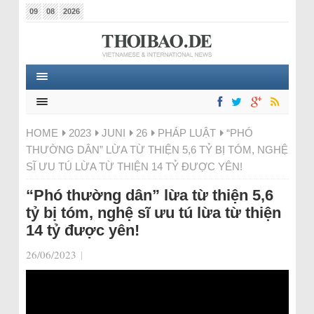
09
08
2026
HOME
2023
JUNI
26
PHÁP LUẬT
“PHÓ
THƯỜNG DÂN” LỪA TỪ THIỆN 5,6 TỶ BỊ TÓM, NGHỆ
SĨ ƯU TÚ LỪA TỪ THIỆN 14 TỶ ĐƯỢC YÊN!
“Phó thường dân” lừa từ thiện 5,6
tỷ bị tóm, nghệ sĩ ưu tú lừa từ thiện
14 tỷ được yên!
26/06/2023
|