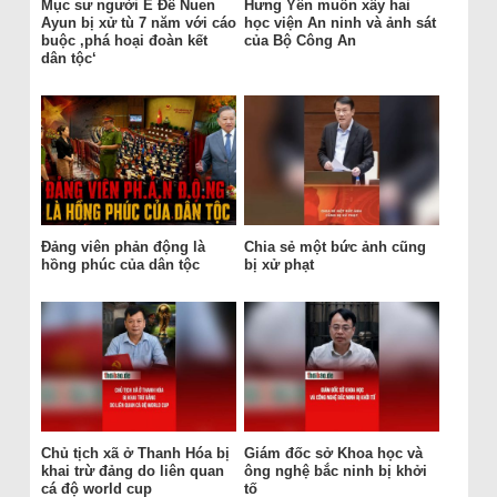
Mục sư người Ê Đê Nuen
Hưng Yên muốn xây hai
Ayun bị xử tù 7 năm với cáo
học viện An ninh và ảnh sát
buộc ‚phá hoại đoàn kết
của Bộ Công An
dân tộc‘
Đảng viên phản động là
Chia sẻ một bức ảnh cũng
hồng phúc của dân tộc
bị xử phạt
Chủ tịch xã ở Thanh Hóa bị
Giám đốc sở Khoa học và
khai trừ đảng do liên quan
ông nghệ bắc ninh bị khởi
cá độ world cup
tố