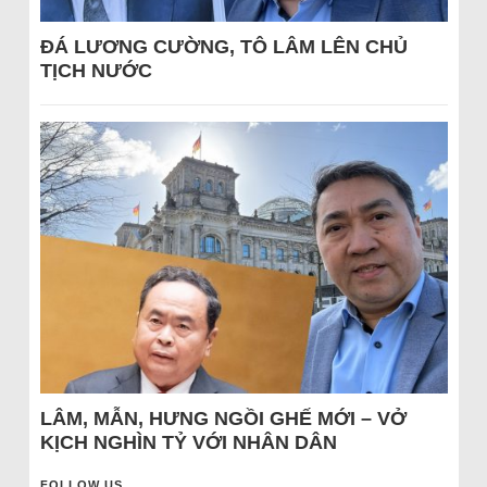
ĐÁ LƯƠNG CƯỜNG, TÔ LÂM LÊN CHỦ
TỊCH NƯỚC
LÂM, MẪN, HƯNG NGỒI GHẾ MỚI – VỞ
KỊCH NGHÌN TỶ VỚI NHÂN DÂN
FOLLOW US