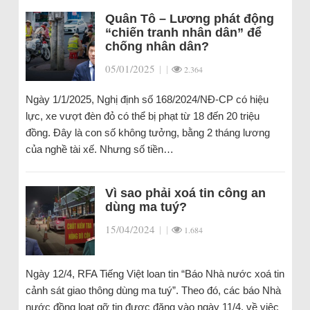
Quân Tô – Lương phát động
“chiến tranh nhân dân” để
chống nhân dân?
05/01/2025
|
|
2.364
Ngày 1/1/2025, Nghị định số 168/2024/NĐ-CP có hiệu
lực, xe vượt đèn đỏ có thể bị phạt từ 18 đến 20 triệu
đồng. Đây là con số không tưởng, bằng 2 tháng lương
của nghề tài xế. Nhưng số tiền…
Vì sao phải xoá tin công an
dùng ma tuý?
15/04/2024
|
|
1.684
Ngày 12/4, RFA Tiếng Việt loan tin “Báo Nhà nước xoá tin
cảnh sát giao thông dùng ma tuý”. Theo đó, các báo Nhà
nước đồng loạt gỡ tin được đăng vào ngày 11/4, về việc