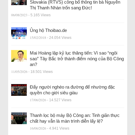
Slovakia (RTVS) công bố thông tin bà Nguyễn
Thị Thanh Nhàn trốn sang Đức!
06/08/2023
- 5.165 Views
Ủng hộ Thoibao.de
15/02/2018
- 24.054 Views
Mai Hoàng lập kỷ lục thăng tiến: Vì sao “ngôi
sao” Tây Bắc trở thành điểm nóng của Bộ Công
an?
11/05/2026
- 18.501 Views
Đẩy người nghèo ra đường để nhường đặc
quyền cho giới siêu giàu
17/06/2026
- 14.527 Views
Thanh lọc bộ máy Bộ Công an: Tinh giản thực
chất hay vẫn là màn trình diễn lấy lệ?
16/06/2026
- 4.941 Views