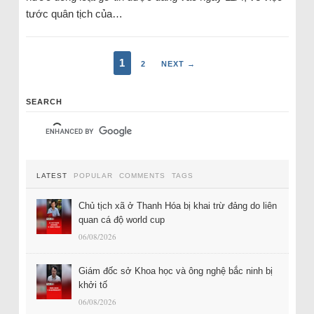
tước quân tịch của…
1
2
NEXT →
SEARCH
LATEST
POPULAR
COMMENTS
TAGS
Chủ tịch xã ở Thanh Hóa bị khai trừ đảng do liên
quan cá độ world cup
06/08/2026
Giám đốc sở Khoa học và ông nghệ bắc ninh bị
khởi tố
06/08/2026