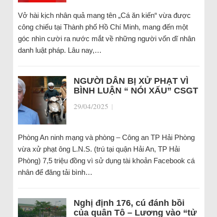
Vở hài kịch nhân quả mang tên „Cá ăn kiến“ vừa được
công chiếu tại Thành phố Hồ Chí Minh, mang đến một
góc nhìn cười ra nước mắt về những người vốn dĩ nhân
danh luật pháp. Lâu nay,…
NGƯỜI DÂN BỊ XỬ PHẠT VÌ
BÌNH LUẬN “ NÓI XẤU” CSGT
29/04/2025
|
Phòng An ninh mạng và phòng – Công an TP Hải Phòng
vừa xử phạt ông L.N.S. (trú tại quận Hải An, TP Hải
Phòng) 7,5 triệu đồng vì sử dụng tài khoản Facebook cá
nhân để đăng tải bình…
Nghị định 176, cú đánh bồi
của quân Tô – Lương vào “tử