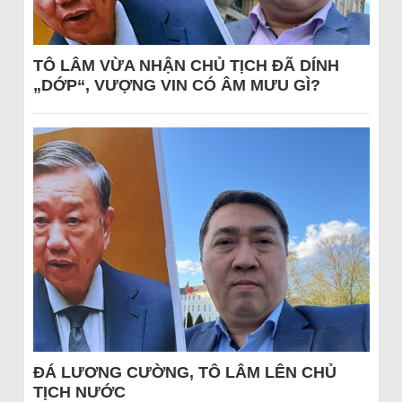
TÔ LÂM VỪA NHẬN CHỦ TỊCH ĐÃ DÍNH
„DỚP“, VƯỢNG VIN CÓ ÂM MƯU GÌ?
ĐÁ LƯƠNG CƯỜNG, TÔ LÂM LÊN CHỦ
TỊCH NƯỚC