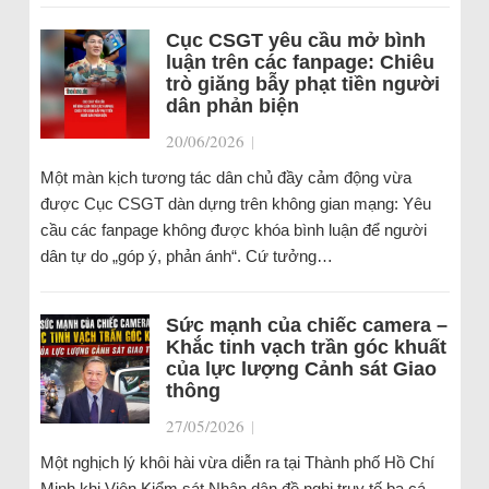
Cục CSGT yêu cầu mở bình
luận trên các fanpage: Chiêu
trò giăng bẫy phạt tiền người
dân phản biện
20/06/2026
|
Một màn kịch tương tác dân chủ đầy cảm động vừa
được Cục CSGT dàn dựng trên không gian mạng: Yêu
cầu các fanpage không được khóa bình luận để người
dân tự do „góp ý, phản ánh“. Cứ tưởng…
Sức mạnh của chiếc camera –
Khắc tinh vạch trần góc khuất
của lực lượng Cảnh sát Giao
thông
27/05/2026
|
Một nghịch lý khôi hài vừa diễn ra tại Thành phố Hồ Chí
Minh khi Viện Kiểm sát Nhân dân đề nghị truy tố ba cá