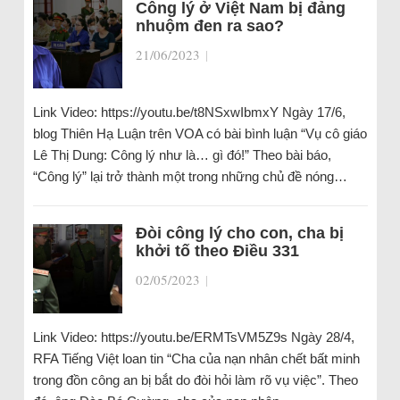
Công lý ở Việt Nam bị đảng
nhuộm đen ra sao?
21/06/2023
|
Link Video: https://youtu.be/t8NSxwIbmxY Ngày 17/6,
blog Thiên Hạ Luận trên VOA có bài bình luận “Vụ cô giáo
Lê Thị Dung: Công lý như là… gì đó!” Theo bài báo,
“Công lý” lại trở thành một trong những chủ đề nóng…
Đòi công lý cho con, cha bị
khởi tố theo Điều 331
02/05/2023
|
Link Video: https://youtu.be/ERMTsVM5Z9s Ngày 28/4,
RFA Tiếng Việt loan tin “Cha của nạn nhân chết bất minh
trong đồn công an bị bắt do đòi hỏi làm rõ vụ việc”. Theo