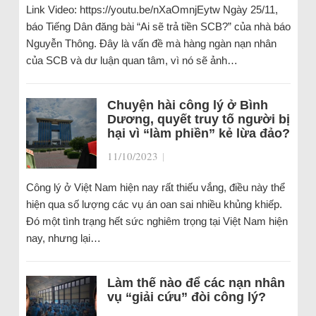
Link Video: https://youtu.be/nXaOmnjEytw Ngày 25/11,
báo Tiếng Dân đăng bài “Ai sẽ trả tiền SCB?” của nhà báo
Nguyễn Thông. Đây là vấn đề mà hàng ngàn nạn nhân
của SCB và dư luận quan tâm, vì nó sẽ ảnh…
Chuyện hài công lý ở Bình
Dương, quyết truy tố người bị
hại vì “làm phiền” kẻ lừa đảo?
11/10/2023
|
Công lý ở Việt Nam hiện nay rất thiếu vắng, điều này thể
hiện qua số lượng các vụ án oan sai nhiều khủng khiếp.
Đó một tình trạng hết sức nghiêm trọng tại Việt Nam hiện
nay, nhưng lại…
Làm thế nào để các nạn nhân
vụ “giải cứu” đòi công lý?