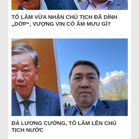
TÔ LÂM VỪA NHẬN CHỦ TỊCH ĐÃ DÍNH
„DỚP“, VƯỢNG VIN CÓ ÂM MƯU GÌ?
ĐÁ LƯƠNG CƯỜNG, TÔ LÂM LÊN CHỦ
TỊCH NƯỚC