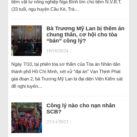
tiệm vật tư nông nghiệp Nga Bình tìm chủ tiệm N.V.B.T.
(33 tuổi, ngụ huyện Cầu Kè, Trà…
Bà Trương Mỹ Lan bị thêm án
chung thân, cơ hội cho tòa
“bán” công lý?
10/10/2024
|
Ngày 7/10, tại phiên tòa sơ thẩm của Tòa án Nhân dân
thành phố Hồ Chí Minh, xét xử “đại án” Vạn Thịnh Phát
giai đoạn 2, bà Trương Mỹ Lan bị đại diện Viện Kiểm sát
đề nghị tuyên…
Công lý nào cho nạn nhân
SCB?
27/11/2023
|