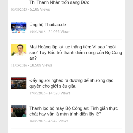
Thị Thanh Nhàn trốn sang Đức!
06/08/2023
- 5.165 Views
Ủng hộ Thoibao.de
15/02/2018
- 24.066 Views
Mai Hoàng lập kỷ lục thăng tiến: Vì sao “ngôi
sao” Tây Bắc trở thành điểm nóng của Bộ Công
an?
11/05/2026
- 18.509 Views
Đẩy người nghèo ra đường để nhường đặc
quyền cho giới siêu giàu
17/06/2026
- 14.528 Views
Thanh lọc bộ máy Bộ Công an: Tinh giản thực
chất hay vẫn là màn trình diễn lấy lệ?
16/06/2026
- 4.942 Views