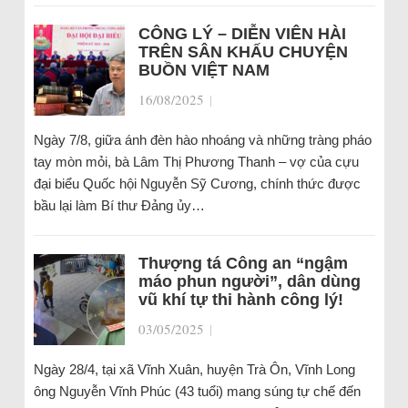
CÔNG LÝ – DIỄN VIÊN HÀI
TRÊN SÂN KHẤU CHUYỆN
BUỒN VIỆT NAM
16/08/2025
|
Ngày 7/8, giữa ánh đèn hào nhoáng và những tràng pháo
tay mòn mỏi, bà Lâm Thị Phương Thanh – vợ của cựu
đại biểu Quốc hội Nguyễn Sỹ Cương, chính thức được
bầu lại làm Bí thư Đảng ủy…
Thượng tá Công an “ngậm
máo phun người”, dân dùng
vũ khí tự thi hành công lý!
03/05/2025
|
Ngày 28/4, tại xã Vĩnh Xuân, huyện Trà Ôn, Vĩnh Long
ông Nguyễn Vĩnh Phúc (43 tuổi) mang súng tự chế đến