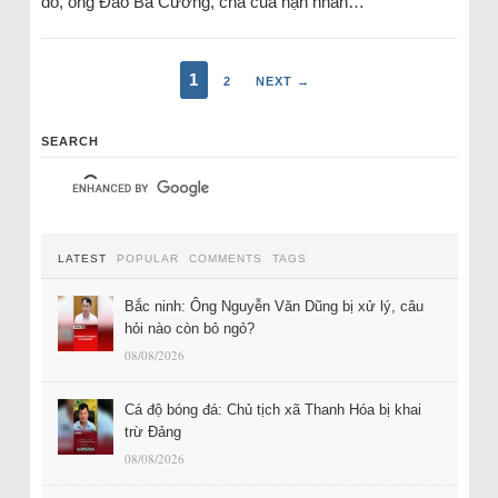
đó, ông Đào Bá Cường, cha của nạn nhân…
1
2
NEXT →
SEARCH
LATEST
POPULAR
COMMENTS
TAGS
Bắc ninh: Ông Nguyễn Văn Dũng bị xử lý, câu
hỏi nào còn bỏ ngỏ?
08/08/2026
Cá độ bóng đá: Chủ tịch xã Thanh Hóa bị khai
trừ Đảng
08/08/2026