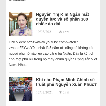
Nguyễn Thị Kim Ngân mất
quyền lực và số phận 300
chiếc áo dài
19/03/2021
|
|
1.524
Link Video: https://www.youtube.com/watch?
v=xzteF8YwuY0 Ít nhất là 5 năm tới cũng sẽ không có
người phụ nữ nào leo cao bằng bà Ngân. Đây là kỳ tích
cho một phụ nữ trong bộ máy chính quyền Cộng sản Việt
Nam. Như…
Khi nào Phạm Minh Chính sẽ
truất phế Nguyễn Xuân Phúc?
12/02/2021
|
|
2.183