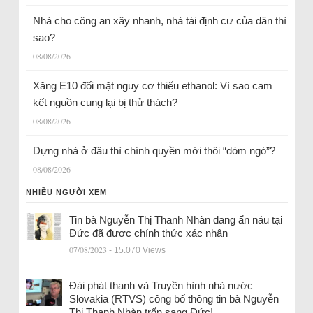
Nhà cho công an xây nhanh, nhà tái định cư của dân thì
sao?
08/08/2026
Xăng E10 đối mặt nguy cơ thiếu ethanol: Vì sao cam
kết nguồn cung lại bị thử thách?
08/08/2026
Dựng nhà ở đâu thì chính quyền mới thôi “dòm ngó”?
08/08/2026
NHIỀU NGƯỜI XEM
Tin bà Nguyễn Thị Thanh Nhàn đang ẩn náu tại
Đức đã được chính thức xác nhận
07/08/2023
- 15.070 Views
Đài phát thanh và Truyền hình nhà nước
Slovakia (RTVS) công bố thông tin bà Nguyễn
Thị Thanh Nhàn trốn sang Đức!