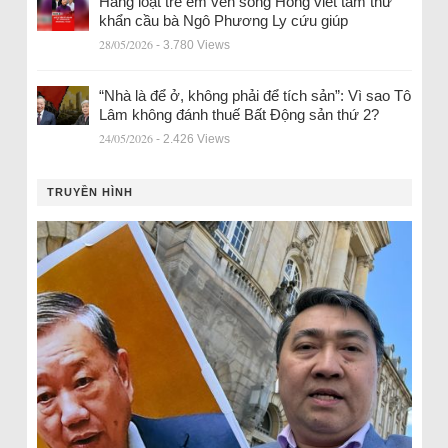
Hàng loạt trẻ em ven sông Hồng viết tâm thư
khẩn cầu bà Ngô Phương Ly cứu giúp
28/05/2026
- 3.780 Views
“Nhà là để ở, không phải để tích sản”: Vì sao Tô
Lâm không đánh thuế Bất Động sản thứ 2?
24/05/2026
- 2.426 Views
TRUYỀN HÌNH