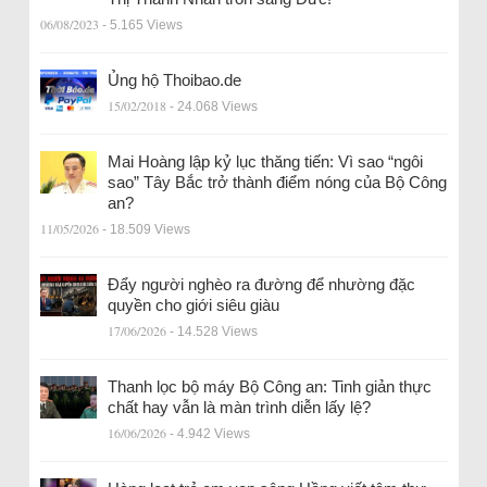
06/08/2023
- 5.165 Views
Ủng hộ Thoibao.de
15/02/2018
- 24.068 Views
Mai Hoàng lập kỷ lục thăng tiến: Vì sao “ngôi
sao” Tây Bắc trở thành điểm nóng của Bộ Công
an?
11/05/2026
- 18.509 Views
Đẩy người nghèo ra đường để nhường đặc
quyền cho giới siêu giàu
17/06/2026
- 14.528 Views
Thanh lọc bộ máy Bộ Công an: Tinh giản thực
chất hay vẫn là màn trình diễn lấy lệ?
16/06/2026
- 4.942 Views