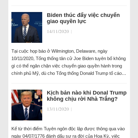
Biden thúc đẩy việc chuyển
giao quyền lực
14/11/2020
|
Tại cuộc họp báo ở Wilmington, Delaware, ngày
10/11/2020, Tổng thống tân cử Joe Biden tuyên bố không
gì có thể ngăn chặn việc chuyển giao quyền hành trong
chính phủ Mỹ, dù cho Tổng thống Donald Trump tố cáo…
Kịch bản nào khi Donal Trump
không chịu rời Nhà Trắng?
13/11/2020
|
Kể từ thời điểm Tuyên ngôn độc lập được thông qua vào
ngày 04/07/1776 đánh dấu sự ra đời của Hoa Kỳ, việc