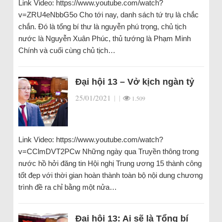
Link Video: https://www.youtube.com/watch?
v=ZRU4eNbbG5o Cho tới nay, danh sách tứ trụ là chắc
chắn. Đó là tổng bí thư là nguyễn phú trọng, chủ tịch
nước là Nguyễn Xuân Phúc, thủ tướng là Phạm Minh
Chính và cuối cùng chủ tịch…
Đại hội 13 – Vở kịch ngàn tỷ
25/01/2021
|
|
1.509
Link Video: https://www.youtube.com/watch?
v=CClmDVT2PCw Những ngày qua Truyền thông trong
nước hồ hởi đăng tin Hội nghị Trung ương 15 thành công
tốt đẹp với thời gian hoàn thành toàn bộ nội dung chương
trình đề ra chỉ bằng một nửa…
Đại hội 13: Ai sẽ là Tổng bí