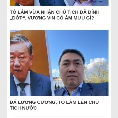
TÔ LÂM VỪA NHẬN CHỦ TỊCH ĐÃ DÍNH
„DỚP“, VƯỢNG VIN CÓ ÂM MƯU GÌ?
ĐÁ LƯƠNG CƯỜNG, TÔ LÂM LÊN CHỦ
TỊCH NƯỚC