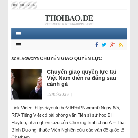
08
08
2026
CHUYỂN GIAO QUYỀN LỰC
SCHLAGWORT:
Chuyển giao quyền lực tại
Việt Nam diễn ra đằng sau
cánh gà
12/05/2023
|
Link Video: https://youtu.be/ZIH9aPNwmm0 Ngày 6/5,
RFA Tiếng Việt có bài phỏng vấn Tiến sĩ sử học Bill
Hayton, nhà nghiên cứu của Chương trình châu Á – Thái
Bình Dương, thuộc Viện Nghiên cứu các vấn đề quốc tế
Chatham…