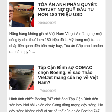
TÒA ÁN ANH PHÁN QUYẾT:
VIETJET NỢ QUỸ ĐẦU TƯ
HƠN 180 TRIỆU USD
20/04/2025
|
Hãng hàng không giá rẻ Việt Nam Vietjet Air đang nợ một
công ty cho thuê hơn 180 triệu đô la Mỹ trong một tranh
chấp liên quan đến bốn máy bay, Tòa án Cấp cao London
ra phán quyết…
Tập Cận Bình sợ COMAC
chọn Boeing, vì sao Thảo
VietJet mang của nợ về Việt
Nam?
17/04/2025
|
Hình ảnh chiếc Boeing 747 chở ông Tập Cận Bình đến
sân bay Nội bài khiến cho Cộng đồng mạng dậy sóng. Họ
dậy sóng không phải vì sự bề thế của chiếc Boeing 747