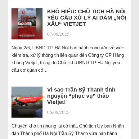
KHÓ HIỂU: CHỦ TỊCH HÀ NỘI
YÊU CẦU XỬ LÝ AI DÁM „NÓI
XẤU“ VIETJET
07/06/2025
|
Ngày 2/6, UBND TP. Hà Nội ban hành công văn về việc
kiểm tra, xử lý thông tin liên quan đến Công ty CP Hàng
không Vietjet, trong đó Chủ tịch UBND TP Hà Nội yêu
cầu cơ quan có…
Vì sao Trần Sỹ Thanh tình
nguyện “phục vụ” thảo
Vietjet!
06/06/2025
|
Chuyện khó tin nhưng lại có thật, Chủ tịch Ủy ban Nhân
dân Thành phố Hà Nội Trần Sỹ Thanh vừa ban hành