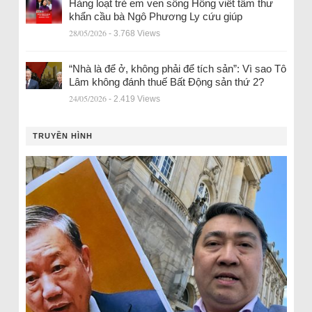
Hàng loạt trẻ em ven sông Hồng viết tâm thư
khẩn cầu bà Ngô Phương Ly cứu giúp
28/05/2026
- 3.768 Views
“Nhà là để ở, không phải để tích sản”: Vì sao Tô
Lâm không đánh thuế Bất Động sản thứ 2?
24/05/2026
- 2.419 Views
TRUYỀN HÌNH