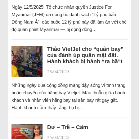
Ngày 12/5/2025, Tổ chức nhân quyền Justice For
Myanmar (JFM) đã công bố danh sách “Tỷ phú bẩn
Đông Nam Á”, cáo buộc 12 tỷ phú này đã làm ăn với chế
độ quân phiệt Myanmar — bị cộng đồng…
Thảo VietJet cho “quân bay”
của đánh úp quân mặt đất.
Hành khách bị hành “ra bã”!
28/04/2025
|
Những ngày qua cộng đồng mạng dậy sóng vì tình trạng
hoãn chuyến của hãng bay Vietjet. Mâu thuẫn giữa hành
khách và nhân viên hãng bay tại sân bay rất gay gắt.
Hành khách cảm thấy rằng, họ bị…
Dư – Trễ – Câm
25/04/2025
|