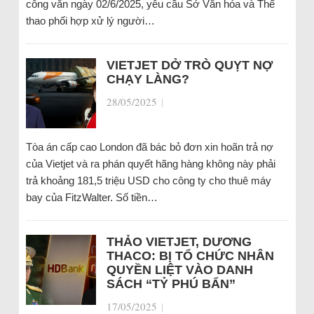
công văn ngày 02/6/2025, yêu cầu Sở Văn hóa và Thể
thao phối hợp xử lý người…
VIETJET DỞ TRÒ QUỴT NỢ
CHẠY LÀNG?
28/05/2025
|
Tòa án cấp cao London đã bác bỏ đơn xin hoãn trả nợ
của Vietjet và ra phán quyết hãng hàng không này phải
trả khoảng 181,5 triệu USD cho công ty cho thuê máy
bay của FitzWalter. Số tiền…
THẢO VIETJET, DƯƠNG
THACO: BỊ TỔ CHỨC NHÂN
QUYỀN LIỆT VÀO DANH
SÁCH “TỶ PHÚ BẨN”
17/05/2025
|