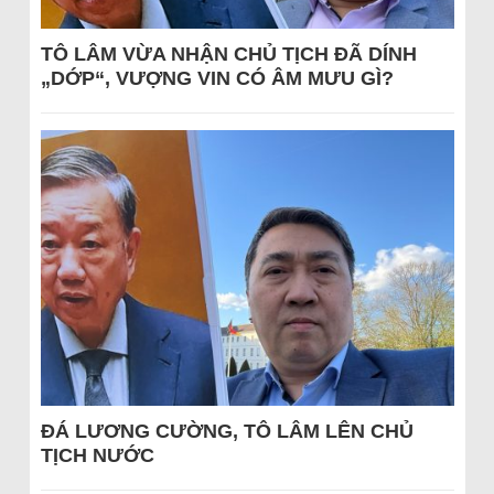
TÔ LÂM VỪA NHẬN CHỦ TỊCH ĐÃ DÍNH
„DỚP“, VƯỢNG VIN CÓ ÂM MƯU GÌ?
ĐÁ LƯƠNG CƯỜNG, TÔ LÂM LÊN CHỦ
TỊCH NƯỚC