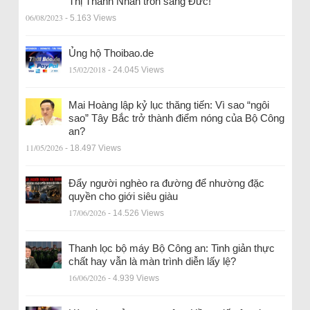
Thị Thanh Nhàn trốn sang Đức!
06/08/2023
- 5.163 Views
Ủng hộ Thoibao.de
15/02/2018
- 24.045 Views
Mai Hoàng lập kỷ lục thăng tiến: Vì sao “ngôi
sao” Tây Bắc trở thành điểm nóng của Bộ Công
an?
11/05/2026
- 18.497 Views
Đẩy người nghèo ra đường để nhường đặc
quyền cho giới siêu giàu
17/06/2026
- 14.526 Views
Thanh lọc bộ máy Bộ Công an: Tinh giản thực
chất hay vẫn là màn trình diễn lấy lệ?
16/06/2026
- 4.939 Views