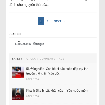
dành cho nguyên thủ của…
1
2
NEXT →
SEARCH
LATEST
POPULAR
COMMENTS
TAGS
56 Đảng viên, Cán bộ bị cáo buộc tiếp tay lan
truyền thông tin ‘xấu độc’
05/08/2026
Khánh Sky bị bắt khẩn cấp – Yêu nước mõm
05/08/2026