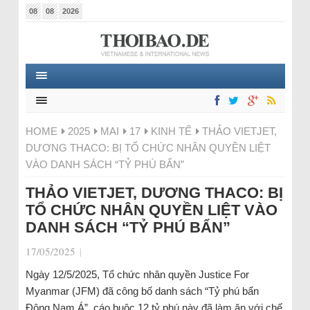
08
08
2026
HOME
2025
MAI
17
KINH TẾ
THẢO VIETJET,
DƯƠNG THACO: BỊ TỔ CHỨC NHÂN QUYỀN LIỆT
VÀO DANH SÁCH “TỶ PHÚ BẨN”
THẢO VIETJET, DƯƠNG THACO: BỊ
TỔ CHỨC NHÂN QUYỀN LIỆT VÀO
DANH SÁCH “TỶ PHÚ BẨN”
17/05/2025
|
Ngày 12/5/2025, Tổ chức nhân quyền Justice For
Myanmar (JFM) đã công bố danh sách “Tỷ phú bẩn
Đông Nam Á”, cáo buộc 12 tỷ phú này đã làm ăn với chế