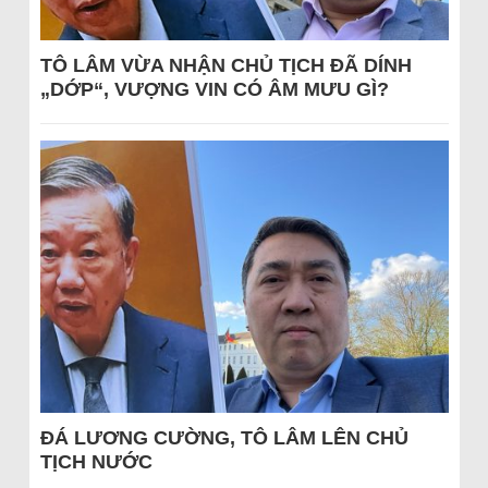
TÔ LÂM VỪA NHẬN CHỦ TỊCH ĐÃ DÍNH
„DỚP“, VƯỢNG VIN CÓ ÂM MƯU GÌ?
ĐÁ LƯƠNG CƯỜNG, TÔ LÂM LÊN CHỦ
TỊCH NƯỚC