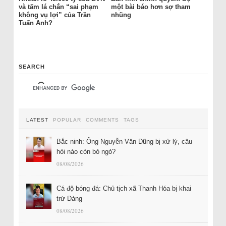
và tấm lá chắn “sai phạm
một bài báo hơn sợ tham
không vụ lợi” của Trần
nhũng
Tuấn Anh?
SEARCH
LATEST
POPULAR
COMMENTS
TAGS
Bắc ninh: Ông Nguyễn Văn Dũng bị xử lý, câu
hỏi nào còn bỏ ngỏ?
08/08/2026
Cá độ bóng đá: Chủ tịch xã Thanh Hóa bị khai
trừ Đảng
08/08/2026