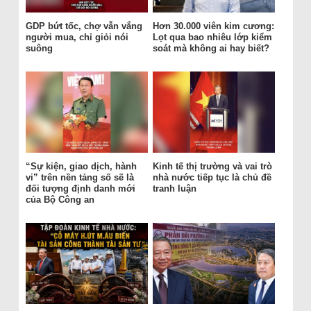
GDP bứt tốc, chợ vẫn vắng
Hơn 30.000 viên kim cương:
người mua, chỉ giỏi nói
Lọt qua bao nhiêu lớp kiểm
suông
soát mà không ai hay biết?
“Sự kiện, giao dịch, hành
Kinh tế thị trường và vai trò
vi” trên nền tảng số sẽ là
nhà nước tiếp tục là chủ đề
đối tượng định danh mới
tranh luận
của Bộ Công an