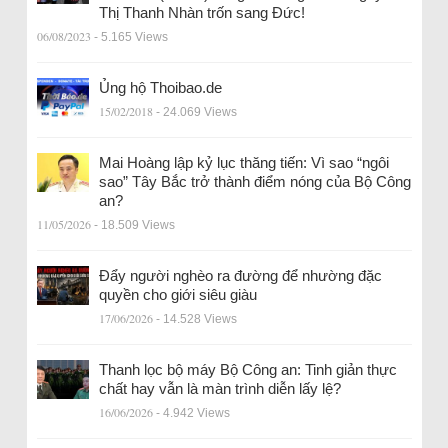
Thị Thanh Nhàn trốn sang Đức!
06/08/2023
- 5.165 Views
Ủng hộ Thoibao.de
15/02/2018
- 24.069 Views
Mai Hoàng lập kỷ lục thăng tiến: Vì sao “ngôi
sao” Tây Bắc trở thành điểm nóng của Bộ Công
an?
11/05/2026
- 18.509 Views
Đẩy người nghèo ra đường để nhường đặc
quyền cho giới siêu giàu
17/06/2026
- 14.528 Views
Thanh lọc bộ máy Bộ Công an: Tinh giản thực
chất hay vẫn là màn trình diễn lấy lệ?
16/06/2026
- 4.942 Views