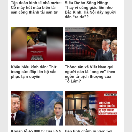
Tập đoàn kinh tế nhà nước:
Siêu Dự án Sông Hồng:
Cỗ máy hút máu biến tài
Thay vì cùng giàu lên như
sản công thành tài sản tư
Bắc Kinh, Hà Nội đẩy người
dân “ra rìa”?
Khẩu hiệu kính dân: Thứ
Thông tấn xã Việt Nam gọi
trang sức đắp lên bộ sắc
người dân là “ong ve” theo
phục lạm quyền
ngôn từ trịch thượng của
Tô Lâm?
Khoản lỗ 45.000 tỷ của EVN
Bản lĩnh chính quyền: Sợ