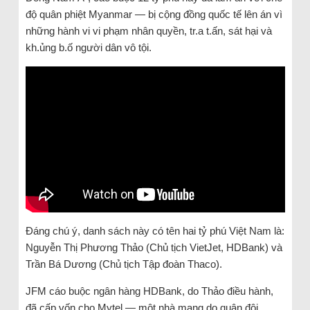
độ quân phiệt Myanmar — bị cộng đồng quốc tế lên án vì
những hành vi vi phạm nhân quyền, tr.a t.ấn, sát hại và
kh.ủng b.ố người dân vô tội.
Đáng chú ý, danh sách này có tên hai tỷ phú Việt Nam là:
Nguyễn Thị Phương Thảo (Chủ tịch VietJet, HDBank) và
Trần Bá Dương (Chủ tịch Tập đoàn Thaco).
JFM cáo buộc ngân hàng HDBank, do Thảo điều hành,
đã cấp vốn cho Mytel — một nhà mạng do quân đội