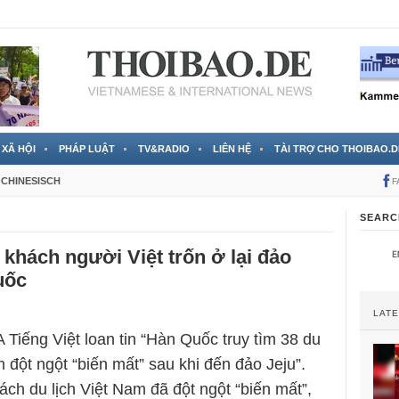
 đã được chính thức xác nhận
3 Jahren ago
XÃ HỘI
PHÁP LUẬT
TV&RADIO
LIÊN HỆ
TÀI TRỢ CHO THOIBAO.D
CHINESISCH
F
SEARC
khách người Việt trốn ở lại đảo
uốc
LAT
 Tiếng Việt loan tin “Hàn Quốc truy tìm 38 du
 đột ngột “biến mất” sau khi đến đảo Jeju”.
ách du lịch Việt Nam đã đột ngột “biến mất”,