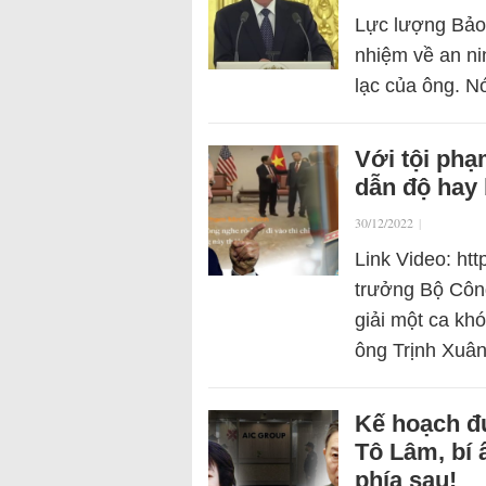
Lực lượng Bảo
nhiệm về an nin
lạc của ông. Nó
Với tội ph
dẫn độ hay 
30/12/2022
|
Link Video: ht
trưởng Bộ Công
giải một ca kh
ông Trịnh Xuâ
Kế hoạch đư
Tô Lâm, bí 
phía sau!