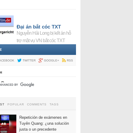
Đại án bắt cóc TXT
Nguyễn Hải Long bị kết án hỗ
trợ mật vụ VN bắt cóc TXT
E
ACEBOOK
TWITTER
GOOGLE+
RSS
H
EST
POPULAR
COMMENTS
TAGS
Repetición de exámenes en
Tuyên Quang: ¿una solución
justa o un precedente