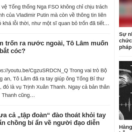
 vệ Tổng thống Nga FSO không chỉ chịu trách
h của Vladimir Putin mà còn về thông tin liên
 khá lỗi thời, như một sĩ quan bỏ trốn đã tiết…
Sự n
chức
ạm trốn ra nước ngoài, Tô Lâm muốn
pháp
bắt cóc?
tps://youtu.be/CgzuSRDCN_Q Trong vai trò Bộ
 an, Tô Lâm đã ra tay giúp ông Tổng Bí thư
ó, đó là vụ Trịnh Xuân Thanh. Ngay cả bản thân
n Thanh cũng…
a cả „tập đoàn“ đào thoát khỏi tay
ẩn chồng bí ẩn về người đạo diễn
Hàng