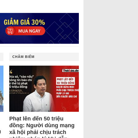
CHÂM BIẾM
Phạt lên đến 50 triệu
đồng: Người dùng mạng
U
xã hội phải chịu trách