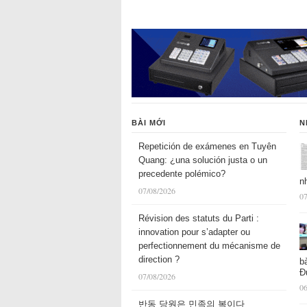
BÀI MỚI
N
Repetición de exámenes en Tuyên
Quang: ¿una solución justa o un
precedente polémico?
n
07/08/2026
07
Révision des statuts du Parti :
innovation pour s’adapter ou
perfectionnement du mécanisme de
direction ?
b
Đ
07/08/2026
06
반동 당원은 민족의 복이다