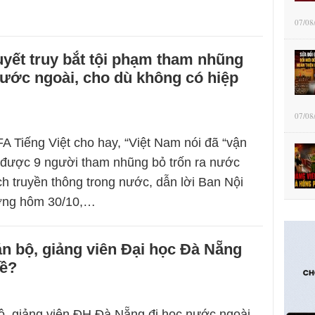
07/08
yết truy bắt tội phạm tham nhũng
nước ngoài, cho dù không có hiệp
07/08
A Tiếng Việt cho hay, “Việt Nam nói đã “vận
” được 9 người tham nhũng bỏ trốn ra nước
ch truyền thông trong nước, dẫn lời Ban Nội
ơng hôm 30/10,…
án bộ, giảng viên Đại học Đà Nẵng
về?
ộ, giảng viên ĐH Đà Nẵng đi học nước ngoài