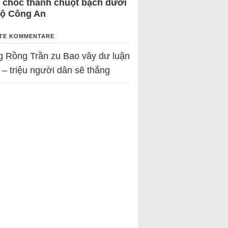
 chốc thành chuột bạch dưới
Bộ Công An
TE KOMMENTARE
g Rồng Trần
zu
Bao vây dư luận
 – triệu người dân sẽ thắng