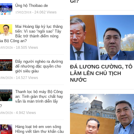
GÌ?
Ủng hộ Thoibao.de
15/02/2018
- 24.062 Views
Mai Hoàng lập kỷ lục thăng
tiến: Vì sao “ngôi sao” Tây
Bắc trở thành điểm nóng
ủa Bộ Công an?
/05/2026
- 18.505 Views
Đẩy người nghèo ra đường
ĐÁ LƯƠNG CƯỜNG, TÔ
để nhường đặc quyền cho
giới siêu giàu
LÂM LÊN CHỦ TỊCH
/06/2026
- 14.527 Views
NƯỚC
Thanh lọc bộ máy Bộ Công
an: Tinh giản thực chất hay
vẫn là màn trình diễn lấy
ệ?
/06/2026
- 4.942 Views
Hàng loạt trẻ em ven sông
Hồng viết tâm thư khẩn cầu