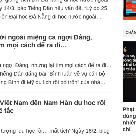
ày 14/3, báo Tiếng Dân nêu vấn đề, “Lý do 25
viên Đại học Đà Nẵng đi học nước ngoài…
CHÂM
i ngoài miệng ca ngợi Đảng,
ìm mọi cách để ra đi…
 ngợi Đảng, nhưng lại tìm mọi cách để ra đi…
Tiếng Dân đăng bài “Bình luận về vụ cán bộ
ảng Bình đi Mỹ du lịch rồi bỏ trốn” của nhà…
 Việt Nam đến Nam Hàn du học rồi
Phạt
ế tắc
dùng
nhiệ
chí
 tượng ‘du học rồi… mất tích’ Ngày 16/2, blog