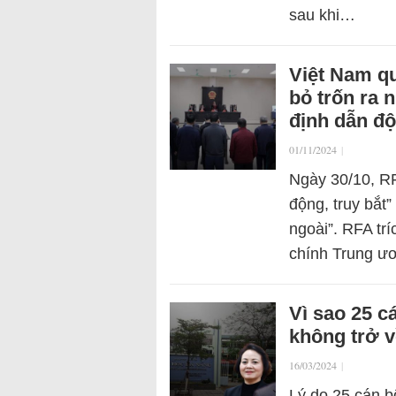
sau khi…
Việt Nam qu
bỏ trốn ra 
định dẫn độ
01/11/2024
|
Ngày 30/10, RF
động, truy bắt
ngoài”. RFA trí
chính Trung ư
Vì sao 25 c
không trở 
16/03/2024
|
Lý do 25 cán b