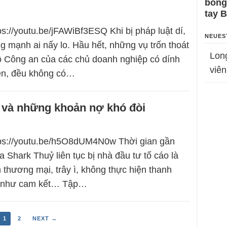
bỗng
tay 
ps://youtu.be/jFAWiBf3ESQ Khi bị pháp luật dí,
NEUES
g mạnh ai nấy lo. Hầu hết, những vụ trốn thoát
Lon
ộ Công an của các chủ doanh nghiệp có dính
viên
ền, đều không có…
 và những khoản nợ khó đòi
tps://youtu.be/h5O8dUM4N0w Thời gian gần
 Shark Thuỷ liên tục bị nhà đầu tư tố cáo là
ận thương mại, trây ì, không thực hiện thanh
ốc như cam kết… Tập…
1
2
NEXT →