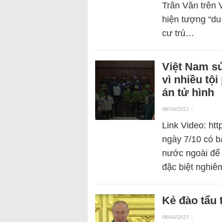
Trân Văn trên V
hiện tượng “du
cư trú…
Việt Nam sử
vì nhiều tộ
án tử hình
08/10/2023
|
Link Video: ht
ngày 7/10 có b
nước ngoài để 
đặc biệt nghiê
Kẻ đào tẩu t
08/04/2023
|