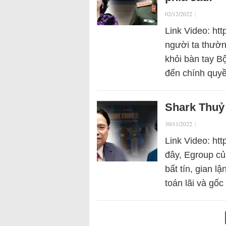
02/12/2022
|
Link Video: htt
người ta thườn
khỏi bàn tay B
đến chính quy
Shark Thuỷ
30/11/2022
|
Link Video: ht
đây, Egroup của
bất tín, gian l
toán lãi và g