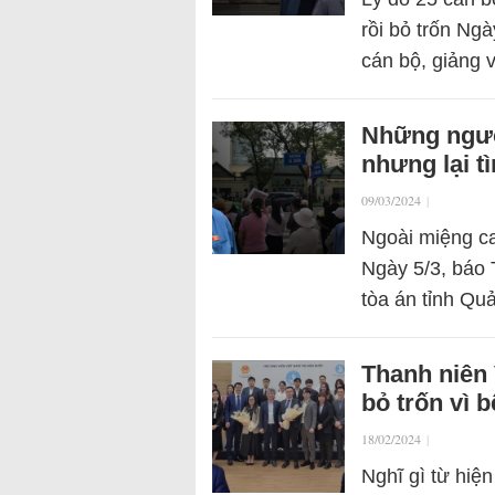
rồi bỏ trốn Ng
cán bộ, giảng 
Những ngườ
nhưng lại t
09/03/2024
|
Ngoài miệng ca
Ngày 5/3, báo 
tòa án tỉnh Qu
Thanh niên
bỏ trốn vì b
18/02/2024
|
Nghĩ gì từ hiện