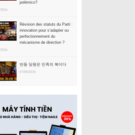
polémico?
/2026
Révision des statuts du Parti :
innovation pour s’adapter ou
perfectionnement du
mécanisme de direction ?
/2026
반동 당원은 민족의 복이다
07/08/2026