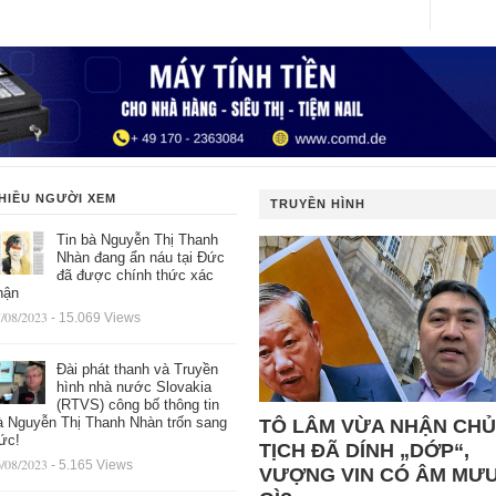
HIỀU NGƯỜI XEM
TRUYỀN HÌNH
Tin bà Nguyễn Thị Thanh
Nhàn đang ẩn náu tại Đức
đã được chính thức xác
hận
/08/2023
- 15.069 Views
Đài phát thanh và Truyền
hình nhà nước Slovakia
(RTVS) công bố thông tin
à Nguyễn Thị Thanh Nhàn trốn sang
TÔ LÂM VỪA NHẬN CHỦ
ức!
TỊCH ĐÃ DÍNH „DỚP“,
/08/2023
- 5.165 Views
VƯỢNG VIN CÓ ÂM MƯ