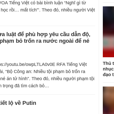
OA Tiếng Việt có bài bình luận “Nghĩ gì từ
 học rồi… mất tích”’. Theo đó, nhiều người Việt
a luật để phù hợp yêu cầu dẫn độ,
i phạm bỏ trốn ra nước ngoài để né
Thủ 
tps://youtu.be/owpLTLA0v0E RFA Tiếng Việt
nhục 
ài, “Bộ Công an: Nhiều tội phạm bỏ trốn ra
đạo 
né án tử hình”. Theo đó, nhiều người phạm tội
m trọng đã tìm cách bỏ…
iết lộ về Putin