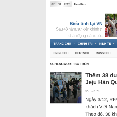
07
08
2026
Headline:
Tin bà Nguyễn Thị Thanh Nhàn đang ẩn náu tại Đức
Biểu tình tại VN
Sau 43 năm, sự kiện chính trị
chấn động toàn quốc
TRANG CHỦ
CHÍNH TRỊ
KINH TẾ
ENGLISCH
DEUTSCH
RUSSISCH
SCHLAGWORT:
BỎ TRỐN
Thêm 38 du 
Jeju Hàn Q
05/12/2024
|
Ngày 3/12, RFA
khách Việt Nam
Theo đó, 38 kh