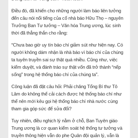
Điều đó, đã khiến cho những người làm báo liên tưởng
đến câu nói nổi tiếng của cố nhà báo Hữu Thọ – nguyên
Trưởng Ban Tư tưởng – Văn hóa Trung ương, lúc sinh
thời đã thẳng thắn cho rằng:
“Chưa bao giờ uy tín báo chí giảm sút như hiện nay. Có
người không dám nhận là nhà báo vì báo chí của chúng
ta tuyên truyền sai sự thật quá nhiều. Cũng như, việc
kiểm duyệt, và đánh tráo sự thật vốn đã trở thành “nếp
sống” trong hệ thống báo chí của chúng ta”.
Công luận đã đặt câu hỏi: Phải chăng Tổng Bí thư Tô
Lâm do không thể cải cách được hệ thống báo chí như
thế nên mới kêu gọi hệ thống báo chí nhà nước cùng
tham gia góp sức để sửa đổi?
Tuy nhiên, điều nghịch lý nằm ở chỗ, Ban Tuyên giáo
Trung ương là cơ quan kiểm soát hệ thống tư tưởng và
truyền thông hiện vẫn do phe Quân đội quản lý, vẫn là