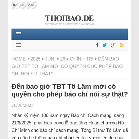
07
08
2026
HOME
2025
JUNI
26
CHÍNH TRỊ
ĐẾN BAO
GIỜ TBT TÔ LÂM MỚI CÓ QUYỀN CHO PHÉP BÁO
CHÍ NÓI SỰ THẬT?
Đến bao giờ TBT Tô Lâm mới có
quyền cho phép báo chí nói sự thật?
26/06/2025
|
Nhân kỷ niệm 100 năm ngày Báo chí Cách mạng, sáng
21/6/2025, phát biểu trong lễ trao tặng Huân chương Hồ
Chí Minh cho báo chí cách mạng, Tổng Bí thư Tô Lâm đã
yêu cầu hệ thống báo chí phải tiếp tục vươn lên để phục