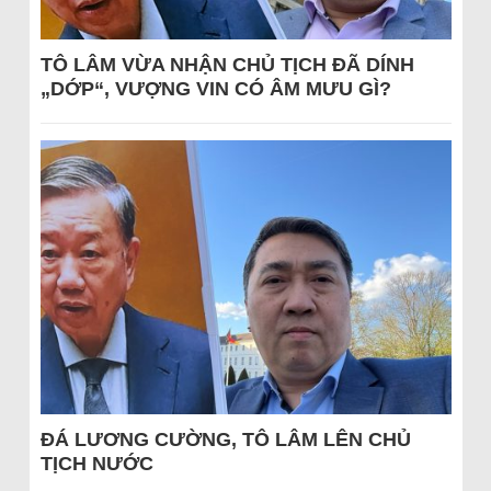
TÔ LÂM VỪA NHẬN CHỦ TỊCH ĐÃ DÍNH
„DỚP“, VƯỢNG VIN CÓ ÂM MƯU GÌ?
ĐÁ LƯƠNG CƯỜNG, TÔ LÂM LÊN CHỦ
TỊCH NƯỚC