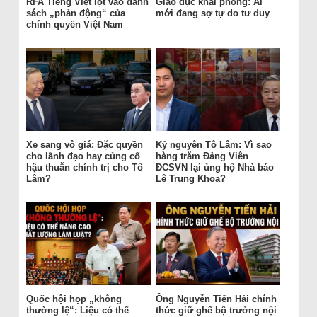
RFA Tiếng Việt lọt vào danh
Giáo dục khai phóng: Ai
sách „phản động“ của
mới đang sợ tự do tư duy
chính quyền Việt Nam
Xe sang vô giá: Đặc quyền
Kỷ nguyên Tô Lâm: Vì sao
cho lãnh đạo hay củng cố
hàng trăm Đảng Viên
hậu thuẫn chính trị cho Tô
ĐCSVN lại ủng hộ Nhà báo
Lâm?
Lê Trung Khoa?
Quốc hội họp „không
Ông Nguyễn Tiến Hải chính
thường lệ“: Liệu có thể
thức giữ ghế bộ trưởng nội