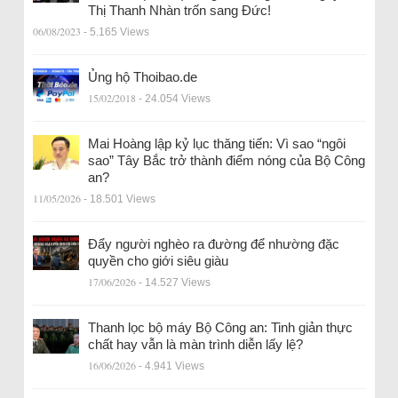
Thị Thanh Nhàn trốn sang Đức!
06/08/2023
- 5.165 Views
Ủng hộ Thoibao.de
15/02/2018
- 24.054 Views
Mai Hoàng lập kỷ lục thăng tiến: Vì sao “ngôi
sao” Tây Bắc trở thành điểm nóng của Bộ Công
an?
11/05/2026
- 18.501 Views
Đẩy người nghèo ra đường để nhường đặc
quyền cho giới siêu giàu
17/06/2026
- 14.527 Views
Thanh lọc bộ máy Bộ Công an: Tinh giản thực
chất hay vẫn là màn trình diễn lấy lệ?
16/06/2026
- 4.941 Views