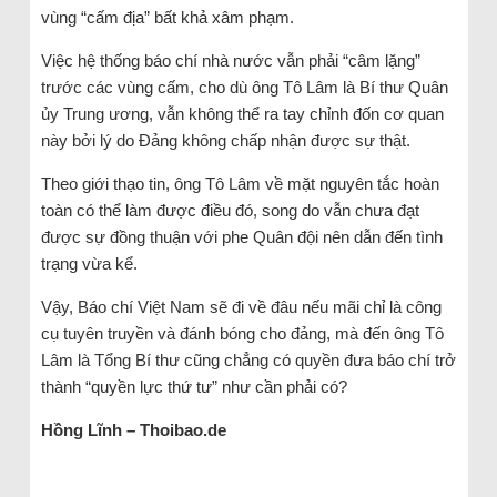
vùng “cấm địa” bất khả xâm phạm.
Việc hệ thống báo chí nhà nước vẫn phải “câm lặng”
trước các vùng cấm, cho dù ông Tô Lâm là Bí thư Quân
ủy Trung ương, vẫn không thể ra tay chỉnh đốn cơ quan
này bởi lý do Đảng không chấp nhận được sự thật.
Theo giới thạo tin, ông Tô Lâm về mặt nguyên tắc hoàn
toàn có thể làm được điều đó, song do vẫn chưa đạt
được sự đồng thuận với phe Quân đội nên dẫn đến tình
trạng vừa kể.
Vậy, Báo chí Việt Nam sẽ đi về đâu nếu mãi chỉ là công
cụ tuyên truyền và đánh bóng cho đảng, mà đến ông Tô
Lâm là Tổng Bí thư cũng chẳng có quyền đưa báo chí trở
thành “quyền lực thứ tư” như cần phải có?
Hồng Lĩnh – Thoibao.de