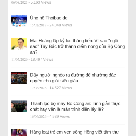
06/08/2023
- 5.163 Views
Ủng hộ Thoibao.de
15/02/2018
- 24.048 Views
Mai Hoàng lập kỷ lục thăng tiến: Vì sao “ngôi
sao” Tây Bắc trở thành điểm nóng của Bộ Công
an?
11/05/2026
- 18.497 Views
Đẩy người nghèo ra đường để nhường đặc
quyền cho giới siêu giàu
17/06/2026
- 14.527 Views
Thanh lọc bộ máy Bộ Công an: Tinh giản thực
chất hay vẫn là màn trình diễn lấy lệ?
16/06/2026
- 4.939 Views
Hàng loạt trẻ em ven sông Hồng viết tâm thư