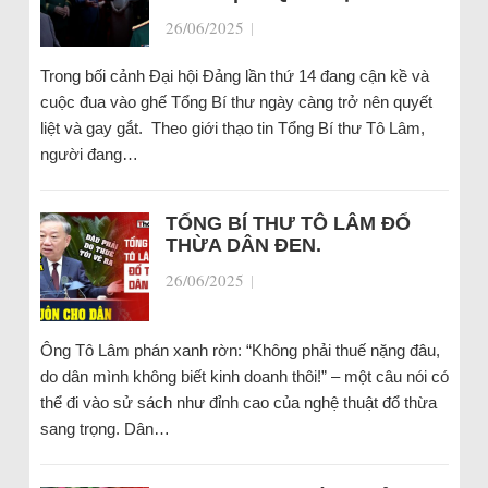
26/06/2025
|
Trong bối cảnh Đại hội Đảng lần thứ 14 đang cận kề và
cuộc đua vào ghế Tổng Bí thư ngày càng trở nên quyết
liệt và gay gắt. Theo giới thạo tin Tổng Bí thư Tô Lâm,
người đang…
TỔNG BÍ THƯ TÔ LÂM ĐỔ
THỪA DÂN ĐEN.
26/06/2025
|
Ông Tô Lâm phán xanh rờn: “Không phải thuế nặng đâu,
do dân mình không biết kinh doanh thôi!” – một câu nói có
thể đi vào sử sách như đỉnh cao của nghệ thuật đổ thừa
sang trọng. Dân…