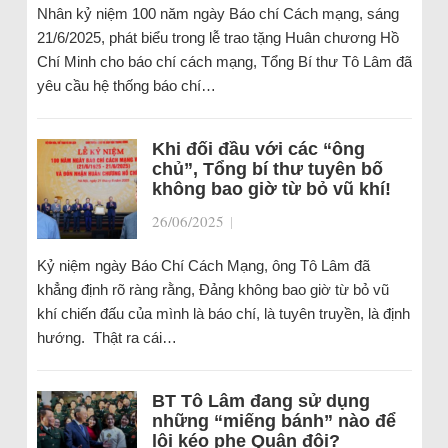
Nhân kỷ niệm 100 năm ngày Báo chí Cách mạng, sáng
21/6/2025, phát biểu trong lễ trao tặng Huân chương Hồ
Chí Minh cho báo chí cách mạng, Tổng Bí thư Tô Lâm đã
yêu cầu hệ thống báo chí…
Khi đối đầu với các “ông
chủ”, Tổng bí thư tuyên bố
không bao giờ từ bỏ vũ khí!
26/06/2025
|
Kỷ niệm ngày Báo Chí Cách Mạng, ông Tô Lâm đã
khẳng định rõ ràng rằng, Đảng không bao giờ từ bỏ vũ
khí chiến đấu của mình là báo chí, là tuyên truyền, là định
hướng. Thật ra cái…
BT Tô Lâm đang sử dụng
những “miếng bánh” nào để
lôi kéo phe Quân đội?