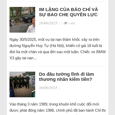
IM LẶNG CỦA BÁO CHÍ VÀ
SỰ BAO CHE QUYỀN LỰC
26/06/2025
|
|
1.483
Ngày 30/5/2025, một vụ tai nạn thảm khốc xảy ra trên
đường Nguyễn Huy Tự (Hà Nội), khiến cô gái 18 tuổi bị
đứt lìa một chân và qua đời sau một tuần. Chiếc xe BMW
X3 gây tai nạn…
Do đâu tướng lĩnh đi làm
thương nhân kiếm tiền?
26/06/2025
|
Vào tháng 3 năm 1989, trong khuôn khổ cuộc đổi mới
được phát động năm 1986, chính phủ đã ban hành Chỉ thị