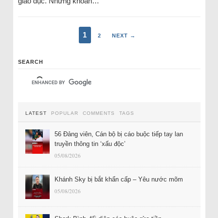
giáo dục. Những khoản…
1
2
NEXT →
SEARCH
LATEST
POPULAR
COMMENTS
TAGS
56 Đảng viên, Cán bộ bị cáo buộc tiếp tay lan
truyền thông tin ‘xấu độc’
05/08/2026
Khánh Sky bị bắt khẩn cấp – Yêu nước mõm
05/08/2026