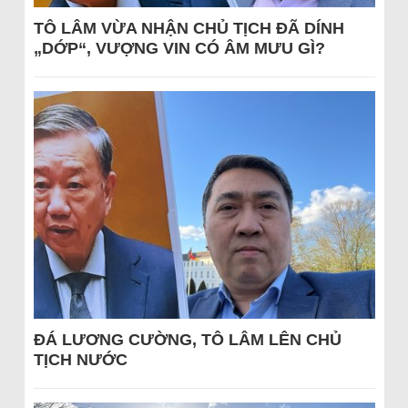
TÔ LÂM VỪA NHẬN CHỦ TỊCH ĐÃ DÍNH
„DỚP“, VƯỢNG VIN CÓ ÂM MƯU GÌ?
ĐÁ LƯƠNG CƯỜNG, TÔ LÂM LÊN CHỦ
TỊCH NƯỚC