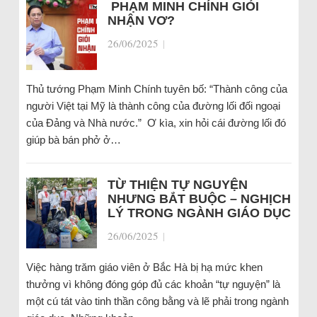
PHẠM MINH CHÍNH GIỎI
NHẬN VƠ?
26/06/2025
|
Thủ tướng Phạm Minh Chính tuyên bố: “Thành công của
người Việt tại Mỹ là thành công của đường lối đối ngoại
của Đảng và Nhà nước.” Ơ kìa, xin hỏi cái đường lối đó
giúp bà bán phở ở…
TỪ THIỆN TỰ NGUYỆN
NHƯNG BẮT BUỘC – NGHỊCH
LÝ TRONG NGÀNH GIÁO DỤC
26/06/2025
|
Việc hàng trăm giáo viên ở Bắc Hà bị hạ mức khen
thưởng vì không đóng góp đủ các khoản “tự nguyện” là
một cú tát vào tinh thần công bằng và lẽ phải trong ngành