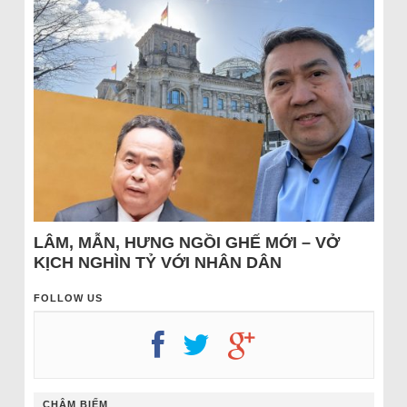
LÂM, MẪN, HƯNG NGỒI GHẾ MỚI – VỞ
KỊCH NGHÌN TỶ VỚI NHÂN DÂN
FOLLOW US
CHÂM BIẾM