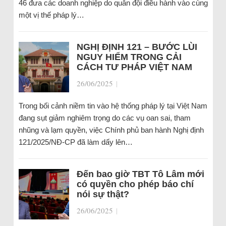
46 đưa các doanh nghiệp do quân đội điều hành vào cùng
một vị thế pháp lý…
NGHỊ ĐỊNH 121 – BƯỚC LÙI
NGUY HIỂM TRONG CẢI
CÁCH TƯ PHÁP VIỆT NAM
26/06/2025
|
Trong bối cảnh niềm tin vào hệ thống pháp lý tại Việt Nam
đang sụt giảm nghiêm trọng do các vụ oan sai, tham
nhũng và lạm quyền, việc Chính phủ ban hành Nghị định
121/2025/NĐ-CP đã làm dấy lên…
Đến bao giờ TBT Tô Lâm mới
có quyền cho phép báo chí
nói sự thật?
26/06/2025
|