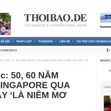
 đã được chính thức xác nhận
3 Jahren ago
XÃ HỘI
PHÁP LUẬT
TV&RADIO
LIÊN HỆ
TÀI TRỢ CHO THOIBAO.D
CHINESISCH
F
BỨC XÚC: 50, 60 NĂM TRƯỚC DÂN SINGAPORE QUA KHÁM CHỢ RẪY ‘LÀ
SEARC
c: 50, 60 NĂM
SINGAPORE QUA
LAT
Y ‘LÀ NIỀM MƠ