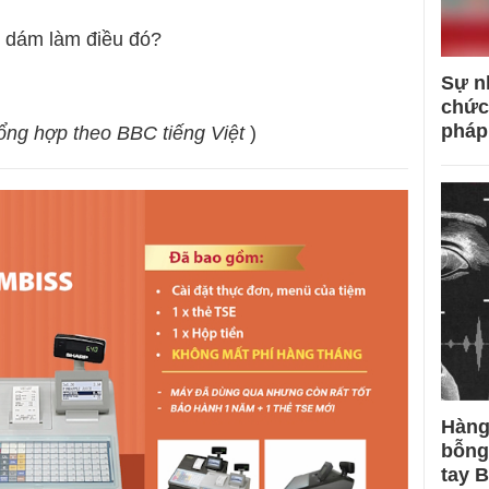
 dám làm điều đó?
Sự n
chức
pháp
ng hợp theo BBC tiếng Việt
)
Hàng
bỗng
tay 