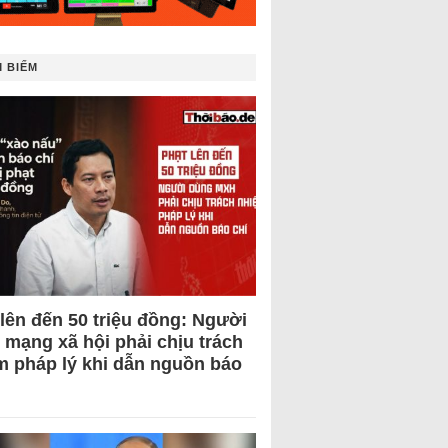
 BIẾM
 lên đến 50 triệu đồng: Người
 mạng xã hội phải chịu trách
m pháp lý khi dẫn nguồn báo