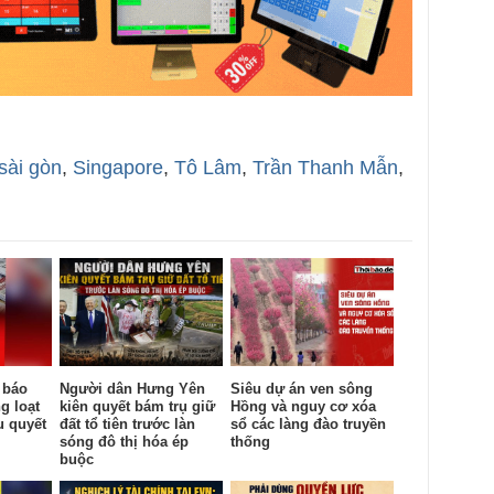
sài gòn
,
Singapore
,
Tô Lâm
,
Trần Thanh Mẫn
,
 báo
Người dân Hưng Yên
Siêu dự án ven sông
g loạt
kiên quyết bám trụ giữ
Hồng và nguy cơ xóa
u quyết
đất tổ tiên trước làn
sổ các làng đào truyền
sóng đô thị hóa ép
thống
buộc