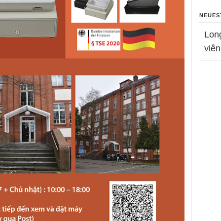
NEUES
Lon
viên