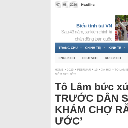
07
08
2026
Headline:
Tin bà Nguyễn Thị Thanh Nhàn đang ẩn náu tại Đức
Biểu tình tại VN
Sau 43 năm, sự kiện chính trị
chấn động toàn quốc
TRANG CHỦ
CHÍNH TRỊ
KINH TẾ
ENGLISCH
DEUTSCH
RUSSISCH
HOME
2025
FEBRUAR
15
XÃ HỘI
TÔ LÂM 
NIỀM MƠ ƯỚC’
Tô Lâm bức xú
TRƯỚC DÂN 
KHÁM CHỢ RẪ
ƯỚC’