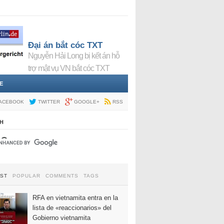
Đại án bắt cóc TXT
Nguyễn Hải Long bị kết án hỗ
trợ mật vụ VN bắt cóc TXT
E
ACEBOOK
TWITTER
GOOGLE+
RSS
H
EST
POPULAR
COMMENTS
TAGS
RFA en vietnamita entra en la
lista de «reaccionarios» del
Gobierno vietnamita