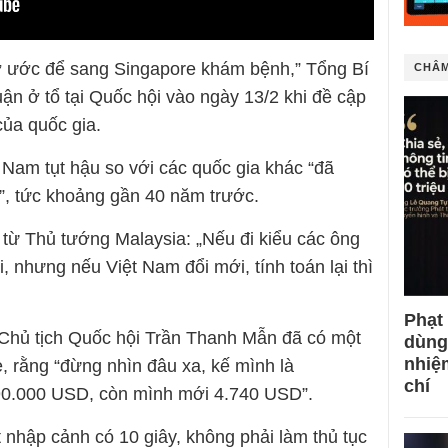
ơ ước để sang Singapore khám bệnh,” Tổng Bí
CHÂM
n ở tổ tại Quốc hội vào ngày 13/2 khi đề cập
của quốc gia.
m tụt hậu so với các quốc gia khác “đã
 6”, tức khoảng gần 40 năm trước.
 từ Thủ tướng Malaysia: „Nếu đi kiểu các ông
, nhưng nếu Việt Nam đổi mới, tính toán lại thì
Phạt
hủ tịch Quốc hội Trần Thanh Mẫn đã có một
dùng
nhiệ
e, rằng “đừng nhìn đâu xa, kế mình là
chí
 90.000 USD, còn mình mới 4.740 USD”.
 nhập cảnh có 10 giây, không phải làm thủ tục