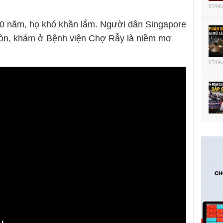
07/08
60 năm, họ khó khăn lắm. Người dân Singapore
Gòn, khám ở Bệnh viện Chợ Rẫy là niềm mơ
07/08