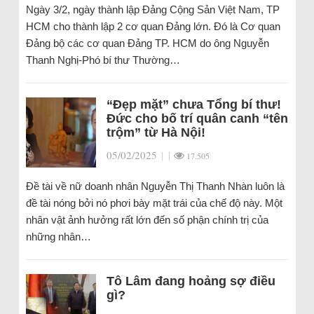
Ngày 3/2, ngày thành lập Đảng Cộng Sản Việt Nam, TP
HCM cho thành lập 2 cơ quan Đảng lớn. Đó là Cơ quan
Đảng bộ các cơ quan Đảng TP. HCM do ông Nguyễn
Thanh Nghị-Phó bí thư Thường…
“Đẹp mặt” chưa Tổng bí thư!
Đức cho bố trí quân canh “tên
trộm” từ Hà Nội!
05/02/2025
|
|
17.505
Đề tài về nữ doanh nhân Nguyễn Thị Thanh Nhàn luôn là
đề tài nóng bởi nó phơi bày mặt trái của chế độ này. Một
nhân vật ảnh hưởng rất lớn đến số phận chính trị của
những nhân…
Tô Lâm đang hoảng sợ điều
gì?