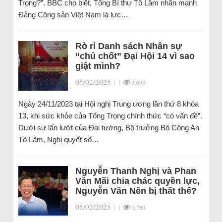
Trọng?”. BBC cho biết, Tổng Bí thư Tô Lâm nhấn mạnh
Đảng Cộng sản Việt Nam là lực…
Rò rỉ Danh sách Nhân sự
“chủ chốt” Đại Hội 14 vì sao
giật mình?
05/02/2025
|
|
3.693
Ngày 24/11/2023 tại Hội nghị Trung ương lần thứ 8 khóa
13, khi sức khỏe của Tổng Trọng chính thức “có vấn đề”.
Dưới sự lấn lướt của Đại tướng, Bộ trưởng Bộ Công An
Tô Lâm, Nghị quyết số…
Nguyễn Thanh Nghị và Phan
Văn Mãi chia chác quyền lực,
Nguyễn Văn Nên bị thất thế?
05/02/2025
|
|
1.760