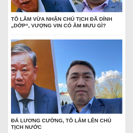
TÔ LÂM VỪA NHẬN CHỦ TỊCH ĐÃ DÍNH
„DỚP“, VƯỢNG VIN CÓ ÂM MƯU GÌ?
ĐÁ LƯƠNG CƯỜNG, TÔ LÂM LÊN CHỦ
TỊCH NƯỚC