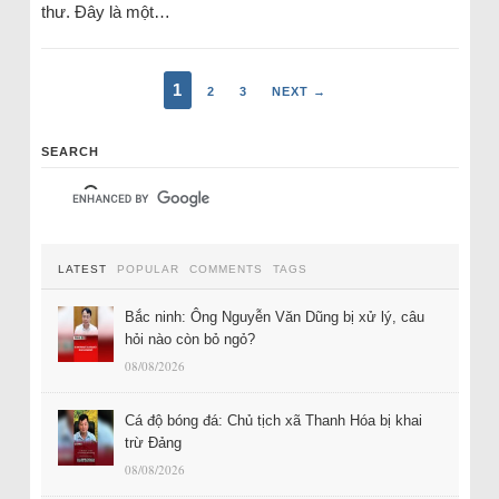
thư. Đây là một…
1
2
3
NEXT →
SEARCH
LATEST
POPULAR
COMMENTS
TAGS
Bắc ninh: Ông Nguyễn Văn Dũng bị xử lý, câu
hỏi nào còn bỏ ngỏ?
08/08/2026
Cá độ bóng đá: Chủ tịch xã Thanh Hóa bị khai
trừ Đảng
08/08/2026