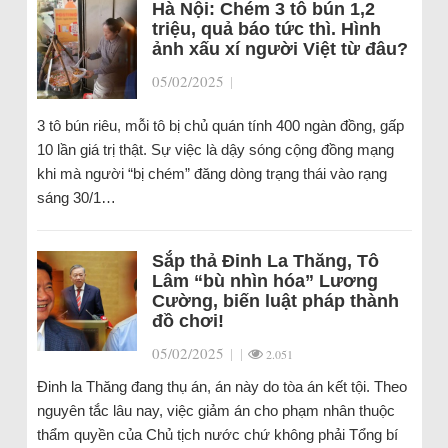
Hà Nội: Chém 3 tô bún 1,2
triệu, quả báo tức thì. Hình
ảnh xấu xí người Việt từ đâu?
05/02/2025
|
3 tô bún riêu, mỗi tô bị chủ quán tính 400 ngàn đồng, gấp
10 lần giá trị thật. Sự việc là dậy sóng cộng đồng mạng
khi mà người “bị chém” đăng dòng trạng thái vào rạng
sáng 30/1…
Sắp thả Đinh La Thăng, Tô
Lâm “bù nhìn hóa” Lương
Cường, biến luật pháp thành
đồ chơi!
05/02/2025
|
|
2.051
Đinh la Thăng đang thụ án, án này do tòa án kết tội. Theo
nguyên tắc lâu nay, việc giảm án cho phạm nhân thuộc
thẩm quyền của Chủ tịch nước chứ không phải Tổng bí