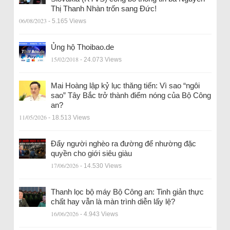
Thị Thanh Nhàn trốn sang Đức!
06/08/2023
- 5.165 Views
Ủng hộ Thoibao.de
15/02/2018
- 24.073 Views
Mai Hoàng lập kỷ lục thăng tiến: Vì sao “ngôi
sao” Tây Bắc trở thành điểm nóng của Bộ Công
an?
11/05/2026
- 18.513 Views
Đẩy người nghèo ra đường để nhường đặc
quyền cho giới siêu giàu
17/06/2026
- 14.530 Views
Thanh lọc bộ máy Bộ Công an: Tinh giản thực
chất hay vẫn là màn trình diễn lấy lệ?
16/06/2026
- 4.943 Views