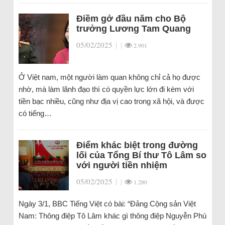
Điềm gở đầu năm cho Bộ
trưởng Lương Tam Quang
05/02/2025
|
|
2.901
Ở Việt nam, một người làm quan không chỉ cả họ được
nhờ, mà làm lãnh đạo thì có quyền lực lớn đi kèm với
tiền bạc nhiều, cũng như địa vị cao trong xã hội, và được
có tiếng…
Điểm khác biệt trong đường
lối của Tổng Bí thư Tô Lâm so
với người tiền nhiệm
05/02/2025
|
|
1.280
Ngày 3/1, BBC Tiếng Việt có bài: “Đảng Cộng sản Việt
Nam: Thông điệp Tô Lâm khác gì thông điệp Nguyễn Phú