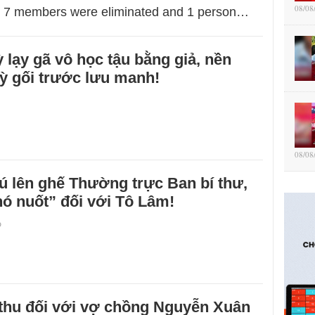
08/08
 7 members were eliminated and 1 person…
 lạy gã vô học tậu bằng giả, nền
ỳ gối trước lưu manh!
08/08
 lên ghế Thường trực Ban bí thư,
ó nuốt” đối với Tô Lâm!
9
 thu đối với vợ chồng Nguyễn Xuân