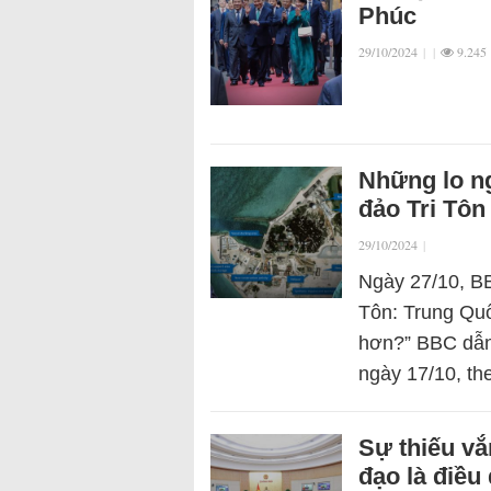
Phúc
29/10/2024
|
|
9.245
Những lo ng
đảo Tri Tôn
29/10/2024
|
Ngày 27/10, BB
Tôn: Trung Quố
hơn?” BBC dẫn
ngày 17/10, th
Sự thiếu vắ
đạo là điều