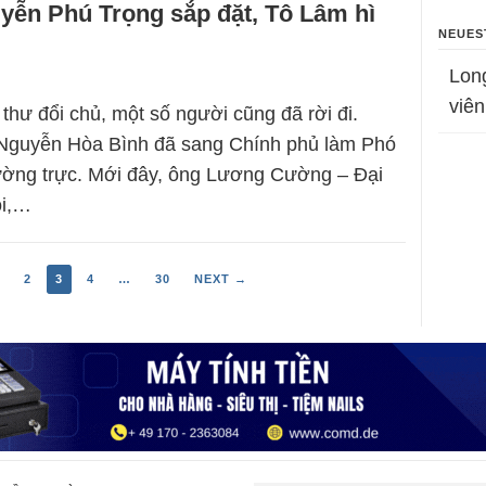
yễn Phú Trọng sắp đặt, Tô Lâm hì
NEUES
Lon
viên
thư đổi chủ, một số người cũng đã rời đi.
 Nguyễn Hòa Bình đã sang Chính phủ làm Phó
ờng trực. Mới đây, ông Lương Cường – Đại
ội,…
2
3
4
…
30
NEXT →