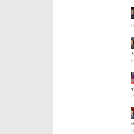
17
l
16
g
28
s
24