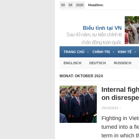
09
08
2026
Headline:
Tin bà Nguyễn Thị Thanh Nhàn đang ẩn náu tại Đức
Biểu tình tại VN
Sau 43 năm, sự kiện chính trị
chấn động toàn quốc
TRANG CHỦ
CHÍNH TRỊ
KINH TẾ
ENGLISCH
DEUTSCH
RUSSISCH
MONAT:
OKTOBER 2024
Internal fi
on disrespe
29/10/2024
|
Fighting in Vie
turned into a f
term in which 