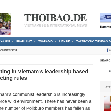
 đã được chính thức xác nhận
3 Jahren ago
XÃ HỘI
PHÁP LUẬT
TV&RADIO
LIÊN HỆ
TÀI TRỢ CHO THOIBAO.D
CHINESISCH
F
SEARC
ghting in Vietnam’s leadership based
cting rules
LAT
tnam’s communist leadership is increasingly
ierce wild environment. There has never been a
the number of Politburo members has fallen as