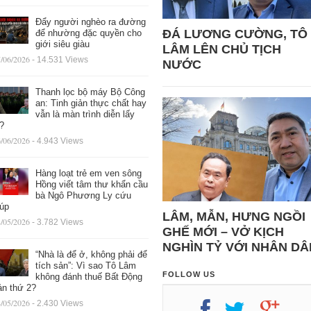
Đẩy người nghèo ra đường
ĐÁ LƯƠNG CƯỜNG, TÔ
để nhường đặc quyền cho
giới siêu giàu
LÂM LÊN CHỦ TỊCH
/06/2026
- 14.531 Views
NƯỚC
Thanh lọc bộ máy Bộ Công
an: Tinh giản thực chất hay
vẫn là màn trình diễn lấy
ệ?
/06/2026
- 4.943 Views
Hàng loạt trẻ em ven sông
Hồng viết tâm thư khẩn cầu
bà Ngô Phương Ly cứu
iúp
LÂM, MẪN, HƯNG NGỒI
/05/2026
- 3.782 Views
GHẾ MỚI – VỞ KỊCH
NGHÌN TỶ VỚI NHÂN DÂ
“Nhà là để ở, không phải để
tích sản”: Vì sao Tô Lâm
FOLLOW US
không đánh thuế Bất Động
ản thứ 2?
/05/2026
- 2.430 Views