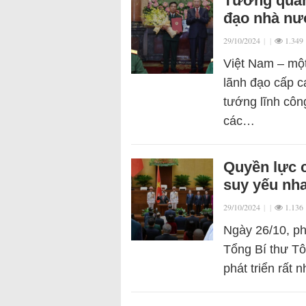
Tướng quân 
đạo nhà nướ
29/10/2024
|
|
1.349
Việt Nam – một
lãnh đạo cấp c
tướng lĩnh côn
các…
Quyền lực 
suy yếu nha
29/10/2024
|
|
1.136
Ngày 26/10, ph
Tổng Bí thư Tô 
phát triển rất