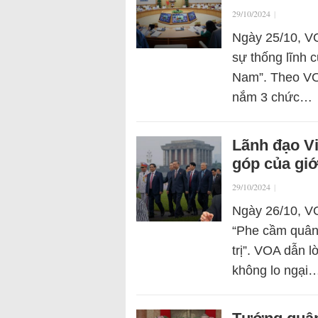
29/10/2024
|
Ngày 25/10, VO
sự thống lĩnh 
Nam”. Theo VOA
nắm 3 chức…
Lãnh đạo Vi
góp của giới
29/10/2024
|
Ngày 26/10, VO
“Phe cầm quân”
trị”. VOA dẫn l
không lo ngại