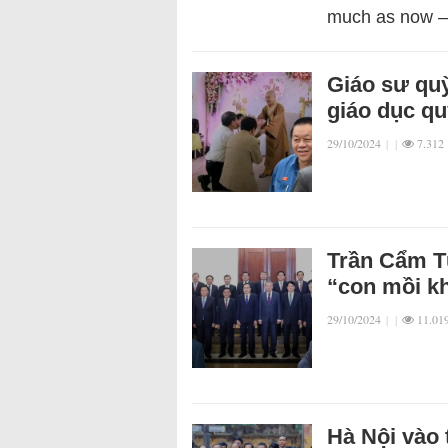
much as now –
Giáo sư quỳ
giáo dục qu
29/10/2024
|
|
7.312
Trần Cẩm Tú
“con mồi kh
29/10/2024
|
|
11.01
Hà Nội vào