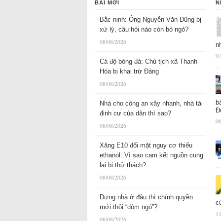
BÀI MỚI
N
Bắc ninh: Ông Nguyễn Văn Dũng bị
xử lý, câu hỏi nào còn bỏ ngỏ?
08/08/2026
n
07
Cá độ bóng đá: Chủ tịch xã Thanh
Hóa bị khai trừ Đảng
08/08/2026
b
Nhà cho công an xây nhanh, nhà tái
Đ
định cư của dân thì sao?
06
08/08/2026
Xăng E10 đối mặt nguy cơ thiếu
ethanol: Vì sao cam kết nguồn cung
lại bị thử thách?
08/08/2026
Dựng nhà ở đâu thì chính quyền
c
mới thôi “dòm ngó”?
11
08/08/2026