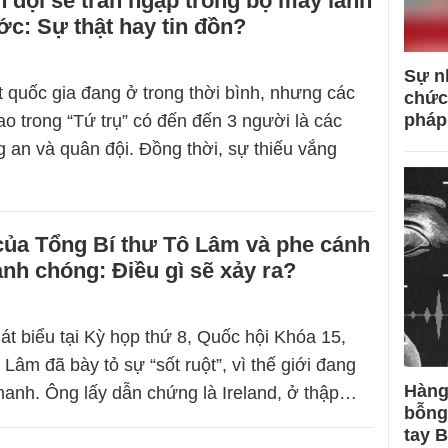
đội sẽ tràn ngập trong bộ máy lãnh
c: Sự thật hay tin đồn?
Sự n
 quốc gia đang ở trong thời bình, nhưng các
chức
pháp
ao trong “Tứ trụ” có đến đến 3 người là các
g an và quân đội. Đồng thời, sự thiếu vắng
của Tổng Bí thư Tô Lâm và phe cánh
nh chóng: Điều gì sẽ xảy ra?
át biểu tại Kỳ họp thứ 8, Quốc hội Khóa 15,
Lâm đã bày tỏ sự “sốt ruột”, vì thế giới đang
Hàng
 nhanh. Ông lấy dẫn chứng là Ireland, ở thập…
bỗng
tay 