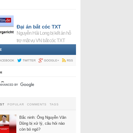
Đại án bắt cóc TXT
Nguyễn Hải Long bị kết án hỗ
trợ mật vụ VN bắt cóc TXT
E
ACEBOOK
TWITTER
GOOGLE+
RSS
H
EST
POPULAR
COMMENTS
TAGS
Bắc ninh: Ông Nguyễn Văn
Dũng bị xử lý, câu hỏi nào
còn bỏ ngỏ?