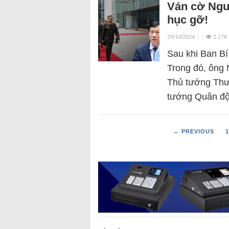
Ván cờ Ngu
hục gỡ!
29/10/2024
|
|
2.178
Sau khi Ban Bí 
Trong đó, ông
Thủ tướng Thư
tướng Quân đ
← PREVIOUS
1