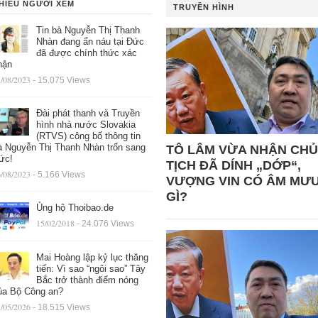
HIỀU NGƯỜI XEM
TRUYỀN HÌNH
Tin bà Nguyễn Thị Thanh
Nhàn đang ẩn náu tại Đức
đã được chính thức xác
hận
/08/2023
- 15.075 Views
Đài phát thanh và Truyền
hình nhà nước Slovakia
(RTVS) công bố thông tin
à Nguyễn Thị Thanh Nhàn trốn sang
TÔ LÂM VỪA NHẬN CHỦ
ức!
TỊCH ĐÃ DÍNH „DỚP“,
/08/2023
- 5.166 Views
VƯỢNG VIN CÓ ÂM MƯ
GÌ?
Ủng hộ Thoibao.de
15/02/2018
- 24.076 Views
Mai Hoàng lập kỷ lục thăng
tiến: Vì sao “ngôi sao” Tây
Bắc trở thành điểm nóng
ủa Bộ Công an?
/05/2026
- 18.515 Views