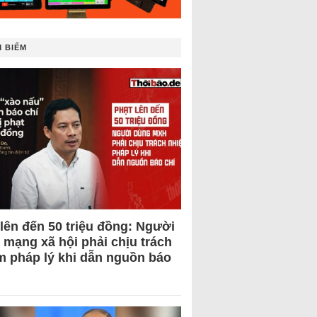
 BIẾM
 lên đến 50 triệu đồng: Người
 mạng xã hội phải chịu trách
m pháp lý khi dẫn nguồn báo