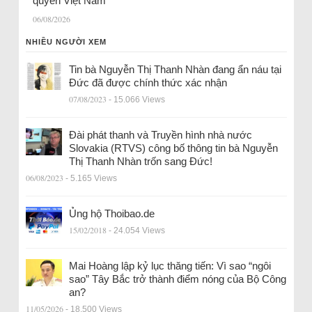
quyền Việt Nam
06/08/2026
NHIỀU NGƯỜI XEM
Tin bà Nguyễn Thị Thanh Nhàn đang ẩn náu tại
Đức đã được chính thức xác nhận
07/08/2023
- 15.066 Views
Đài phát thanh và Truyền hình nhà nước
Slovakia (RTVS) công bố thông tin bà Nguyễn
Thị Thanh Nhàn trốn sang Đức!
06/08/2023
- 5.165 Views
Ủng hộ Thoibao.de
15/02/2018
- 24.054 Views
Mai Hoàng lập kỷ lục thăng tiến: Vì sao “ngôi
sao” Tây Bắc trở thành điểm nóng của Bộ Công
an?
11/05/2026
- 18.500 Views