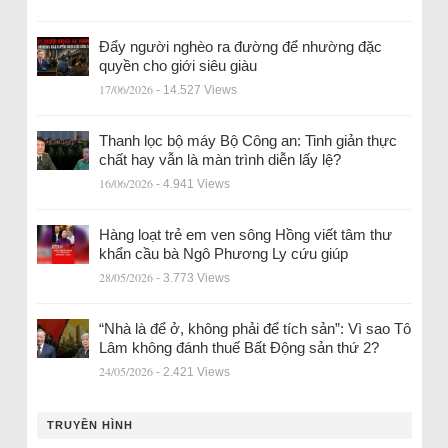
Đẩy người nghèo ra đường để nhường đặc
quyền cho giới siêu giàu
17/06/2026
- 14.527 Views
Thanh lọc bộ máy Bộ Công an: Tinh giản thực
chất hay vẫn là màn trình diễn lấy lệ?
16/06/2026
- 4.941 Views
Hàng loạt trẻ em ven sông Hồng viết tâm thư
khẩn cầu bà Ngô Phương Ly cứu giúp
28/05/2026
- 3.773 Views
“Nhà là để ở, không phải để tích sản”: Vì sao Tô
Lâm không đánh thuế Bất Động sản thứ 2?
24/05/2026
- 2.421 Views
TRUYỀN HÌNH