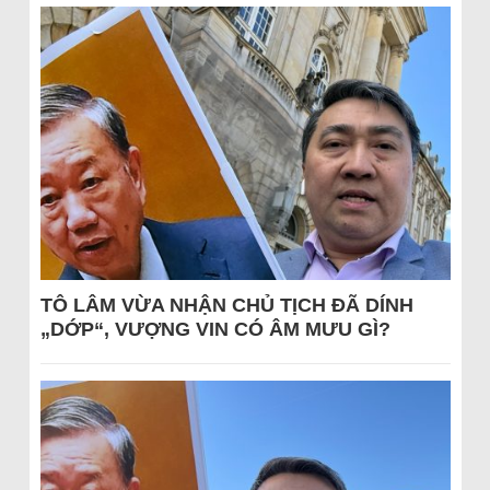
TÔ LÂM VỪA NHẬN CHỦ TỊCH ĐÃ DÍNH
„DỚP“, VƯỢNG VIN CÓ ÂM MƯU GÌ?