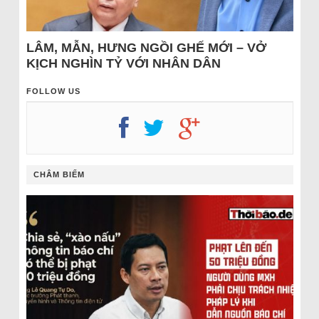
LÂM, MẪN, HƯNG NGỒI GHẾ MỚI – VỞ
KỊCH NGHÌN TỶ VỚI NHÂN DÂN
FOLLOW US
CHÂM BIẾM