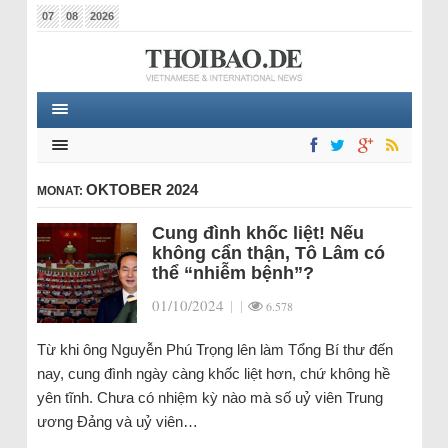
07
08
2026
OKTOBER 2024
MONAT:
Cung đình khốc liệt! Nếu
không cẩn thận, Tô Lâm có
thể “nhiễm bệnh”?
01/10/2024
|
|
6.578
Từ khi ông Nguyễn Phú Trọng lên làm Tổng Bí thư đến
nay, cung đình ngày càng khốc liệt hơn, chứ không hề
yên tĩnh. Chưa có nhiệm kỳ nào mà số uỷ viên Trung
ương Đảng và uỷ viên…