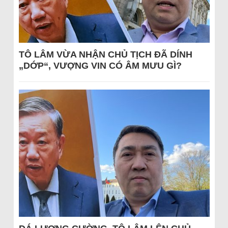
TÔ LÂM VỪA NHẬN CHỦ TỊCH ĐÃ DÍNH
„DỚP“, VƯỢNG VIN CÓ ÂM MƯU GÌ?