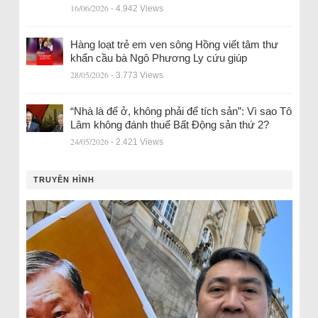
16/06/2026
- 4.942 Views
Hàng loạt trẻ em ven sông Hồng viết tâm thư
khẩn cầu bà Ngô Phương Ly cứu giúp
28/05/2026
- 3.773 Views
“Nhà là để ở, không phải để tích sản”: Vì sao Tô
Lâm không đánh thuế Bất Động sản thứ 2?
24/05/2026
- 2.421 Views
TRUYỀN HÌNH