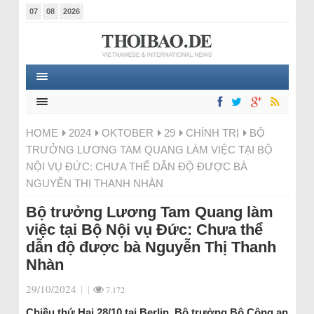
07
08
2026
HOME
2024
OKTOBER
29
CHÍNH TRỊ
BỘ
TRƯỞNG LƯƠNG TAM QUANG LÀM VIỆC TẠI BỘ
NỘI VỤ ĐỨC: CHƯA THỂ DẪN ĐỘ ĐƯỢC BÀ
NGUYỄN THỊ THANH NHÀN
Bộ trưởng Lương Tam Quang làm
việc tại Bộ Nội vụ Đức: Chưa thể
dẫn độ được bà Nguyễn Thị Thanh
Nhàn
29/10/2024
|
|
7.172
Chiều thứ Hai 28/10 tại Berlin, Bộ trưởng Bộ Công an