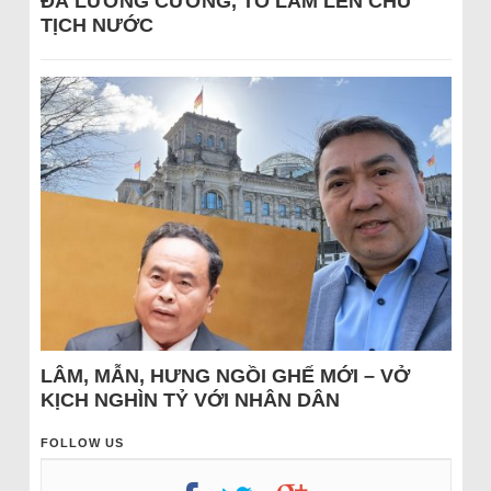
ĐÁ LƯƠNG CƯỜNG, TÔ LÂM LÊN CHỦ
TỊCH NƯỚC
LÂM, MẪN, HƯNG NGỒI GHẾ MỚI – VỞ
KỊCH NGHÌN TỶ VỚI NHÂN DÂN
FOLLOW US