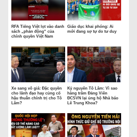
RFA Tiếng Việt lọt vào danh
Giáo dục khai phóng: Ai
sách „phản động“ của
mới đang sợ tự do tư duy
chính quyền Việt Nam
Xe sang vô giá: Đặc quyền
Kỷ nguyên Tô Lâm: Vì sao
cho lãnh đạo hay củng cố
hàng trăm Đảng Viên
hậu thuẫn chính trị cho Tô
ĐCSVN lại ủng hộ Nhà báo
Lâm?
Lê Trung Khoa?