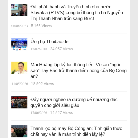
Đài phát thanh và Truyền hình nhà nước
Slovakia (RTVS) công bố thông tin bà Nguyễn
Thị Thanh Nhàn trốn sang Đức!
06/08/2023
- 5.165 Views
Ủng hộ Thoibao.de
15/02/2018
- 24.057 Views
Mai Hoàng lập kỷ lục thăng tiến: Vì sao “ngôi
sao” Tây Bắc trở thành điểm nóng của Bộ Công
an?
11/05/2026
- 18.502 Views
Đẩy người nghèo ra đường để nhường đặc
quyền cho giới siêu giàu
17/06/2026
- 14.527 Views
Thanh lọc bộ máy Bộ Công an: Tinh giản thực
chất hay vẫn là màn trình diễn lấy lệ?