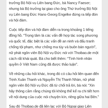
trưởng Bộ Nội vụ Liên bang Đức, bà Nancy Faeser;
nhưng bà Bộ trưởng lại giao cho ông Thứ trưởng Bộ Nội
vụ Liên bang Đức Hans-Georg Engelke đứng ra tiếp đón
và hội đàm.
Cuộc tiếp đón và hội đàm diễn ra trong khoảng 1 tiếng
đồng hồ. “Trọng tâm là các vấn đề hợp tác song phương
và quốc tế, đặc biệt là các vấn đề an ninh và đấu tranh
chống tội phạm, như chống ma túy và buôn bán người”,
nữ phát ngôn viên Bộ Nội vụ Đức nói với Thoibao.de một
cách rất khái quát. Bà cho biết thêm: “Tình hình nhân
quyền ở Việt Nam cũng đã được thảo luận”.
Về những câu hỏi khác, trong đó có câu hỏi liên quan đến
Trịnh Xuân Thanh và Nguyễn Thị Thanh Nhàn, nữ phát
ngôn viên Bộ Nội vụ Đức đã từ chối trả lời, bà nói: “Xin
hãy thông cảm rằng chúng tôi không thể kể ra chi tiết hơn
về nội dung của cuộc nói chuyện kín, riêng giữa hai Bên.”
Sau đó Thoibao.de đã liên lạc với Bộ Ngoại giao Liên