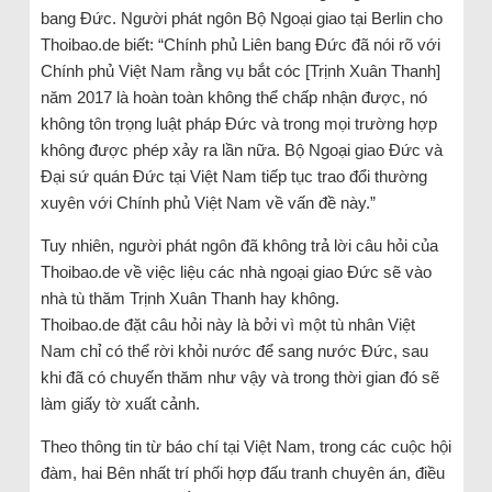
bang Đức. Người phát ngôn Bộ Ngoại giao tại Berlin cho
Thoibao.de biết: “Chính phủ Liên bang Đức đã nói rõ với
Chính phủ Việt Nam rằng vụ bắt cóc [Trịnh Xuân Thanh]
năm 2017 là hoàn toàn không thể chấp nhận được, nó
không tôn trọng luật pháp Đức và trong mọi trường hợp
không được phép xảy ra lần nữa. Bộ Ngoại giao Đức và
Đại sứ quán Đức tại Việt Nam tiếp tục trao đổi thường
xuyên với Chính phủ Việt Nam về vấn đề này.”
Tuy nhiên, người phát ngôn đã không trả lời câu hỏi của
Thoibao.de về việc liệu các nhà ngoại giao Đức sẽ vào
nhà tù thăm Trịnh Xuân Thanh hay không.
Thoibao.de đặt câu hỏi này là bởi vì một tù nhân Việt
Nam chỉ có thể rời khỏi nước để sang nước Đức, sau
khi đã có chuyến thăm như vậy và trong thời gian đó sẽ
làm giấy tờ xuất cảnh.
Theo thông tin từ báo chí tại Việt Nam, trong các cuộc hội
đàm, hai Bên nhất trí phối hợp đấu tranh chuyên án, điều