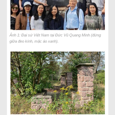
Ảnh 1: Đại sứ Việt Nam tại Đức Vũ Quang Minh (đứng
giữa đeo kính, mặc áo xanh).