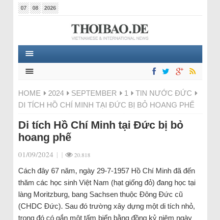
07
08
2026
HOME
2024
SEPTEMBER
1
TIN NƯỚC ĐỨC
DI TÍCH HỒ CHÍ MINH TẠI ĐỨC BỊ BỎ HOANG PHẾ
Di tích Hồ Chí Minh tại Đức bị bỏ
hoang phế
01/09/2024
|
|
20.818
Cách đây 67 năm, ngày 29-7-1957 Hồ Chí Minh đã đến
thăm các học sinh Việt Nam (hạt giống đỏ) đang học tại
làng Moritzburg, bang Sachsen thuộc Đông Đức cũ
(CHDC Đức). Sau đó trường xây dựng một di tích nhỏ,
trong đó có gắn một tấm biển bằng đồng kỷ niệm ngày