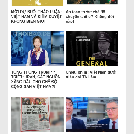
MỜI DỰ BUỔI THẢO LUẬN:
An toàn trước chế độ
VIỆT NAM VÀ KIỂM DUYỆT
chuyên chế ư? Không đời
KHÔNG BIÊN GIỚI
nào!
TỔNG THỐNG TRUMP “
Chiếu phim: Việt Nam dưới
TRIỆT“ IRAN, CẮT NGUỒN
triều đại Tô Lâm
XĂNG DẦU CHO CHẾ ĐỘ
CỘNG SẢN VIỆT NAM?!