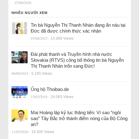
07/08/2026
NHIỀU NGƯỜI XEM
Tin bà Nguyễn Thị Thanh Nhàn đang ẩn náu tại
Đức đã được chính thức xác nhận
07/08/2023
- 15.069 Views
Đài phát thanh và Truyền hình nhà nước
Slovakia (RTVS) công bố thông tin bà Nguyễn
Thị Thanh Nhàn trốn sang Đức!
06/08/2023
- 5.165 Views
Ủng hộ Thoibao.de
15/02/2018
- 24.063 Views
Mai Hoàng lập kỷ lục thăng tiến: Vì sao “ngôi
sao” Tây Bắc trở thành điểm nóng của Bộ Công
an?
11/05/2026
- 18.505 Views