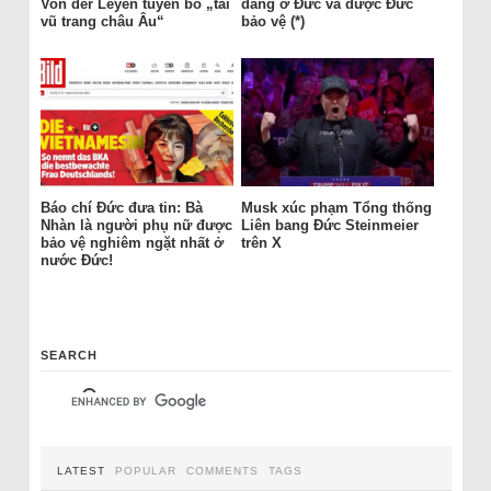
Von der Leyen tuyên bố „tái
đang ở Đức và được Đức
vũ trang châu Âu“
bảo vệ (*)
Báo chí Đức đưa tin: Bà
Musk xúc phạm Tổng thống
Nhàn là người phụ nữ được
Liên bang Đức Steinmeier
bảo vệ nghiêm ngặt nhất ở
trên X
nước Đức!
SEARCH
LATEST
POPULAR
COMMENTS
TAGS