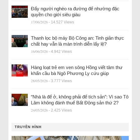
Đẩy người nghèo ra đường để nhường đặc
quyền cho giới siêu giàu
17/06/2026
- 14.527 Views
Thanh lọc bộ máy Bộ Công an: Tinh giản thực
chất hay vẫn là màn trình diễn lấy lệ?
16/06/2026
- 4.942 Views
Hàng loạt trẻ em ven sông Hồng viết tâm thư
khẩn cầu bà Ngô Phương Ly cứu giúp
28/05/2026
- 3.777 Views
“Nhà là để ở, không phải để tích sản”: Vì sao Tô
Lâm không đánh thuế Bất Động sản thứ 2?
24/05/2026
- 2.425 Views
TRUYỀN HÌNH