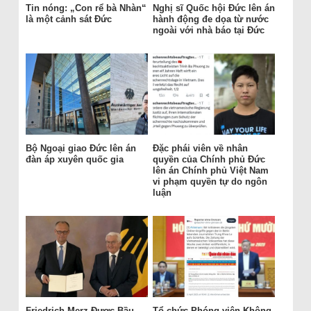
Tin nóng: „Con rể bà Nhàn“
Nghị sĩ Quốc hội Đức lên án
là một cảnh sát Đức
hành động đe dọa từ nước
ngoài với nhà báo tại Đức
Bộ Ngoại giao Đức lên án
Đặc phái viên về nhân
đàn áp xuyên quốc gia
quyền của Chính phủ Đức
lên án Chính phủ Việt Nam
vi phạm quyền tự do ngôn
luận
Friedrich Merz Được Bầu
Tổ chức Phóng viên Không