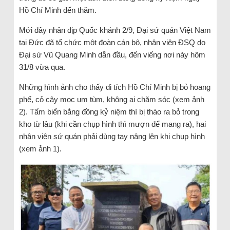
Hồ Chí Minh đến thăm.
Mới đây nhân dịp Quốc khánh 2/9, Đại sứ quán Việt Nam
tại Đức đã tổ chức một đoàn cán bộ, nhân viên ĐSQ do
Đại sứ Vũ Quang Minh dẫn đầu, đến viếng nơi này hôm
31/8 vừa qua.
Những hình ảnh cho thấy di tích Hồ Chí Minh bị bỏ hoang
phế, cỏ cây mọc um tùm, không ai chăm sóc (xem ảnh
2). Tấm biển bằng đồng kỷ niệm thì bị tháo ra bỏ trong
kho từ lâu (khi cần chụp hình thì mượn để mang ra), hai
nhân viên sứ quán phải dùng tay nâng lên khi chụp hình
(xem ảnh 1).