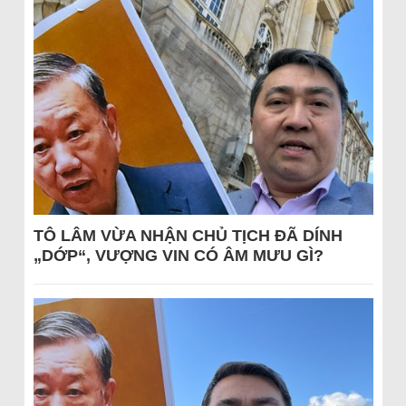
TÔ LÂM VỪA NHẬN CHỦ TỊCH ĐÃ DÍNH
„DỚP“, VƯỢNG VIN CÓ ÂM MƯU GÌ?