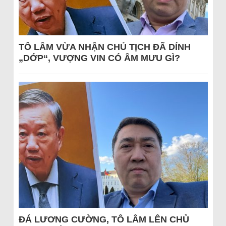
TÔ LÂM VỪA NHẬN CHỦ TỊCH ĐÃ DÍNH
„DỚP“, VƯỢNG VIN CÓ ÂM MƯU GÌ?
ĐÁ LƯƠNG CƯỜNG, TÔ LÂM LÊN CHỦ