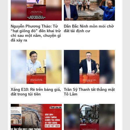
Nguyễn Phương Thảo: Từ
Dân Bắc Ninh mòn mỏi chờ
“hạt giống đỏ” đến khai trừ
đất tái định cư
chỉ sau một năm, chuyện gì
đã xảy ra
Xăng E10: Rẻ trên bảng giá,
Trần Sỹ Thanh tát thẳng mặt
đắt trong túi tiền
Tô Lâm