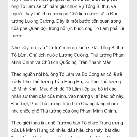
ông Tô Lâm sẽ chỉ nắm giữ chức vụ Tổng Bí thư, và
người thay thế cho cương vị Chủ tịch nước sẽ là Đại
tướng Lương Cường. Đây là một bước tiến quan trọng
của phe Quân đội, trong nỗ lực buộc ông Tô Lâm phải lùi
bước.
Như vậy, cơ cấu “Tứ trụ” mới dự kiến sẽ là: Tổng Bí thư
Tô Lâm, Chủ tịch nước Lương Cường, Thủ tướng Phạm
Minh Chính và Chủ tịch Quốc hội Trần Thanh Mẫn.
Theo nguồn nội bộ, ông Tô Lâm và Bộ Công an có lẽ sẽ
xử lý Phó Thủ tướng Trần Hồng Hà, và Phó Thủ tướng
Lê Minh Khái. Mục đích để Tô Lâm tiếp tục bố trí các
nhân sự thân cận của mình, vào những vị trí béo bở này.
Đặc biệt, Phó Thủ tướng Trần Lưu Quang đang nhăm
nhe chiếc ghế Thủ tướng của ông Phạm Minh Chính.
Theo giới thạo tin, ghế Trưởng ban Tổ chức Trung ương
của Lê Minh Hưng có nhiều dấu hiệu cho thấy, bắt đầu