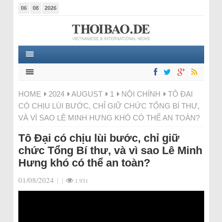
06
08
2026
HOME
2024
AUGUST
1
NỘI CHÍNH
TÔ ĐẠI
CÓ CHỊU LÙI BƯỚC, CHỈ GIỮ CHỨC TỔNG BÍ THƯ,
VÀ VÌ SAO LÊ MINH HƯNG KHÓ CÓ THỂ AN TOÀN?
Tô Đại có chịu lùi bước, chỉ giữ
chức Tổng Bí thư, và vì sao Lê Minh
Hưng khó có thể an toàn?
01/08/2024
|
|
1.931