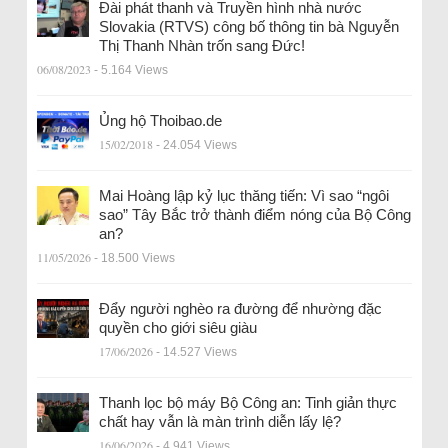
Đài phát thanh và Truyền hình nhà nước
Slovakia (RTVS) công bố thông tin bà Nguyễn
Thị Thanh Nhàn trốn sang Đức!
06/08/2023
- 5.164 Views
Ủng hộ Thoibao.de
15/02/2018
- 24.054 Views
Mai Hoàng lập kỷ lục thăng tiến: Vì sao “ngôi
sao” Tây Bắc trở thành điểm nóng của Bộ Công
an?
11/05/2026
- 18.500 Views
Đẩy người nghèo ra đường để nhường đặc
quyền cho giới siêu giàu
17/06/2026
- 14.527 Views
Thanh lọc bộ máy Bộ Công an: Tinh giản thực
chất hay vẫn là màn trình diễn lấy lệ?
16/06/2026
- 4.941 Views