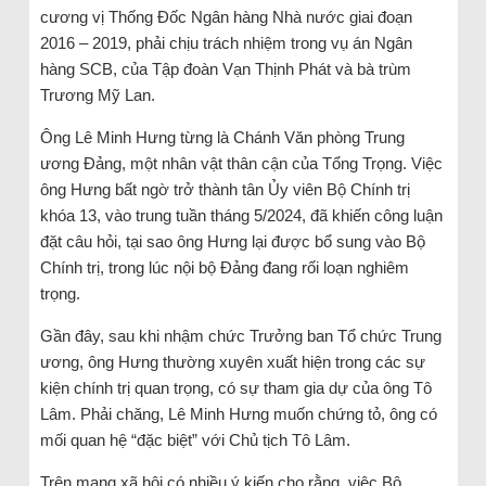
cương vị Thống Đốc Ngân hàng Nhà nước giai đoạn
2016 – 2019, phải chịu trách nhiệm trong vụ án Ngân
hàng SCB, của Tập đoàn Vạn Thịnh Phát và bà trùm
Trương Mỹ Lan.
Ông Lê Minh Hưng từng là Chánh Văn phòng Trung
ương Đảng, một nhân vật thân cận của Tổng Trọng. Việc
ông Hưng bất ngờ trở thành tân Ủy viên Bộ Chính trị
khóa 13, vào trung tuần tháng 5/2024, đã khiến công luận
đặt câu hỏi, tại sao ông Hưng lại được bổ sung vào Bộ
Chính trị, trong lúc nội bộ Đảng đang rối loạn nghiêm
trọng.
Gần đây, sau khi nhậm chức Trưởng ban Tổ chức Trung
ương, ông Hưng thường xuyên xuất hiện trong các sự
kiện chính trị quan trọng, có sự tham gia dự của ông Tô
Lâm. Phải chăng, Lê Minh Hưng muốn chứng tỏ, ông có
mối quan hệ “đặc biệt” với Chủ tịch Tô Lâm.
Trên mạng xã hội có nhiều ý kiến cho rằng, việc Bộ