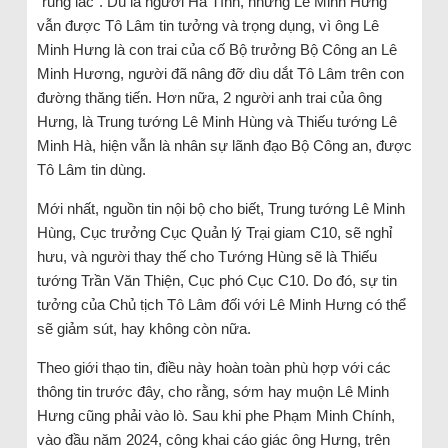
“rung lắc”. Dù là người Hà Tĩnh, nhưng Lê Minh Hưng
vẫn được Tô Lâm tin tưởng và trọng dụng, vì ông Lê
Minh Hưng là con trai của cố Bộ trưởng Bộ Công an Lê
Minh Hương, người đã nâng đỡ dìu dắt Tô Lâm trên con
đường thăng tiến. Hơn nữa, 2 người anh trai của ông
Hưng, là Trung tướng Lê Minh Hùng và Thiếu tướng Lê
Minh Hà, hiện vẫn là nhân sự lãnh đạo Bộ Công an, được
Tô Lâm tin dùng.
Mới nhất, nguồn tin nội bộ cho biết, Trung tướng Lê Minh
Hùng, Cục trưởng Cục Quản lý Trại giam C10, sẽ nghỉ
hưu, và người thay thế cho Tướng Hùng sẽ là Thiếu
tướng Trần Văn Thiện, Cục phó Cục C10. Do đó, sự tin
tưởng của Chủ tịch Tô Lâm đối với Lê Minh Hưng có thể
sẽ giảm sút, hay không còn nữa.
Theo giới thạo tin, điều này hoàn toàn phù hợp với các
thông tin trước đây, cho rằng, sớm hay muộn Lê Minh
Hưng cũng phải vào lò. Sau khi phe Phạm Minh Chính,
vào đầu năm 2024, công khai cáo giác ông Hưng, trên