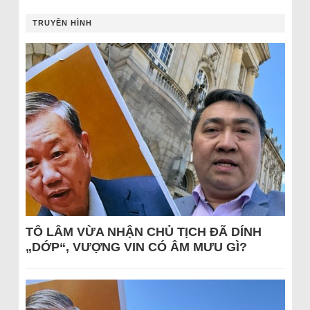
TRUYỀN HÌNH
TÔ LÂM VỪA NHẬN CHỦ TỊCH ĐÃ DÍNH
„DỚP“, VƯỢNG VIN CÓ ÂM MƯU GÌ?