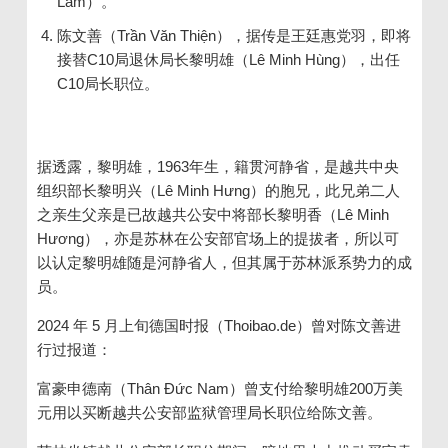
Lâm）。
陈文善（Trần Văn Thiện），据传是王廷惠党羽，即将
接替C10局退休局长黎明雄（Lê Minh Hùng），出任
C10局长职位。
据透露，黎明雄，1963年生，籍贯河静省，是越共中央
组织部长黎明兴（Lê Minh Hưng）的胞兄，此兄弟二人
之亲生父亲是已故越共公安中将部长黎明香（Lê Minh
Hương），亦是苏林在公安部官场上的提拔者，所以可
以认定黎明雄随是河静省人，但其属于苏林派系势力的成
员。
2024 年 5 月上旬德国时报（Thoibao.de）曾对陈文善进
行过报道：
富豪申德南（Thân Đức Nam）曾支付给黎明雄200万美
元用以买断越共公安部监狱管理局长职位给陈文善。