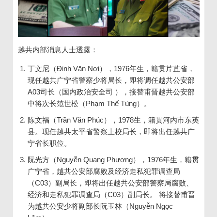
越共内部消息人士透露：
丁文尼（Đinh Văn Nơi），1976年生，籍贯芹苴省，
现任越共广宁省警察少将局长，即将调任越共公安部
A03司长（国内政治安全司 ），接替甫晋越共公安部
中将次长范世松（Phạm Thế Tùng）。
陈文福（Trần Văn Phúc），1978生，籍贯河内市东英
县。现任越共太平省警察上校局长，即将出任越共广
宁省长职位。
阮光方（Nguyễn Quang Phương），1976年生，籍贯
广宁省，越共公安部腐败及经济走私犯罪调查局
（C03）副局长，即将出任越共公安部警察局腐败、
经济和走私犯罪调查局（C03）副局长。 将接替甫晋
为越共公安少将副部长阮玉林（Nguyễn Ngọc