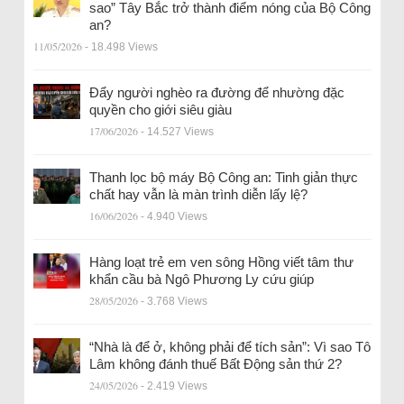
sao” Tây Bắc trở thành điểm nóng của Bộ Công
an?
11/05/2026
- 18.498 Views
Đẩy người nghèo ra đường để nhường đặc
quyền cho giới siêu giàu
17/06/2026
- 14.527 Views
Thanh lọc bộ máy Bộ Công an: Tinh giản thực
chất hay vẫn là màn trình diễn lấy lệ?
16/06/2026
- 4.940 Views
Hàng loạt trẻ em ven sông Hồng viết tâm thư
khẩn cầu bà Ngô Phương Ly cứu giúp
28/05/2026
- 3.768 Views
“Nhà là để ở, không phải để tích sản”: Vì sao Tô
Lâm không đánh thuế Bất Động sản thứ 2?
24/05/2026
- 2.419 Views