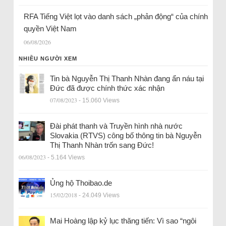
RFA Tiếng Việt lọt vào danh sách „phản động“ của chính
quyền Việt Nam
06/08/2026
NHIỀU NGƯỜI XEM
Tin bà Nguyễn Thị Thanh Nhàn đang ẩn náu tại
Đức đã được chính thức xác nhận
07/08/2023
- 15.060 Views
Đài phát thanh và Truyền hình nhà nước
Slovakia (RTVS) công bố thông tin bà Nguyễn
Thị Thanh Nhàn trốn sang Đức!
06/08/2023
- 5.164 Views
Ủng hộ Thoibao.de
15/02/2018
- 24.049 Views
Mai Hoàng lập kỷ lục thăng tiến: Vì sao “ngôi