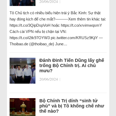
20/06/2024
|
Tô Chủ tịch có nhiều biểu hiện trái ý Bắc Kinh: Sự thật
hay đóng kịch để che mắt?———-Xem thêm tin khác tại:
https://t.co/3QipDspVoH hoặc https://t.co/xrvimwqsmY
Cách cài VPN nếu bị chặn tại VN:
https://t.co/i2tk97OYW3 pic.twitter.com/KRUSz9KjiY —
Thoibao.de (@thoibao_de) June…
Đánh Đinh Tiến Dũng lấy ghế
trống Bộ Chính trị. Ai chủ
mưu?
20/06/2024
|
Bộ Chính Trị dính “sinh tử
phù” và bị Tô khống chế như
thế nào?