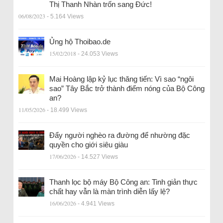
Thị Thanh Nhàn trốn sang Đức!
06/08/2023
- 5.164 Views
Ủng hộ Thoibao.de
15/02/2018
- 24.053 Views
Mai Hoàng lập kỷ lục thăng tiến: Vì sao “ngôi
sao” Tây Bắc trở thành điểm nóng của Bộ Công
an?
11/05/2026
- 18.499 Views
Đẩy người nghèo ra đường để nhường đặc
quyền cho giới siêu giàu
17/06/2026
- 14.527 Views
Thanh lọc bộ máy Bộ Công an: Tinh giản thực
chất hay vẫn là màn trình diễn lấy lệ?
16/06/2026
- 4.941 Views