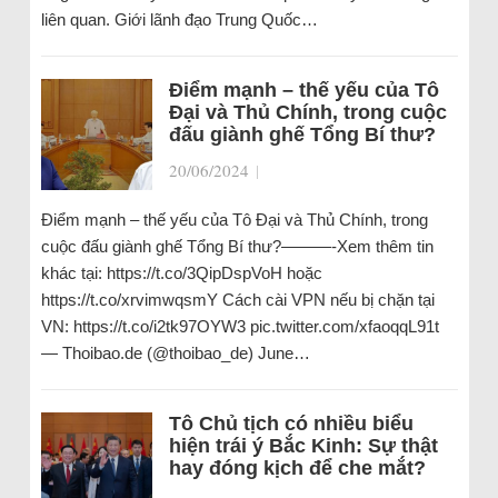
liên quan. Giới lãnh đạo Trung Quốc…
Điểm mạnh – thế yếu của Tô
Đại và Thủ Chính, trong cuộc
đấu giành ghế Tổng Bí thư?
20/06/2024
|
Điểm mạnh – thế yếu của Tô Đại và Thủ Chính, trong
cuộc đấu giành ghế Tổng Bí thư?———-Xem thêm tin
khác tại: https://t.co/3QipDspVoH hoặc
https://t.co/xrvimwqsmY Cách cài VPN nếu bị chặn tại
VN: https://t.co/i2tk97OYW3 pic.twitter.com/xfaoqqL91t
— Thoibao.de (@thoibao_de) June…
Tô Chủ tịch có nhiều biểu
hiện trái ý Bắc Kinh: Sự thật
hay đóng kịch để che mắt?