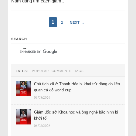
Nam đang tìm cách giảm…
1
2
NEXT →
SEARCH
LATEST
POPULAR
COMMENTS
TAGS
Chủ tịch xã ở Thanh Hóa bị khai trừ đảng do liên
quan cá độ world cup
06/08/2026
Giám đốc sở Khoa học và ông nghệ bắc ninh bị
khởi tố
06/08/2026