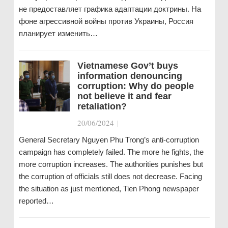
не предоставляет графика адаптации доктрины. На
фоне агрессивной войны против Украины, Россия
планирует изменить…
Vietnamese Gov’t buys
information denouncing
corruption: Why do people
not believe it and fear
retaliation?
20/06/2024
|
General Secretary Nguyen Phu Trong’s anti-corruption
campaign has completely failed. The more he fights, the
more corruption increases. The authorities punishes but
the corruption of officials still does not decrease. Facing
the situation as just mentioned, Tien Phong newspaper
reported…