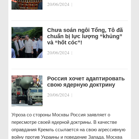
20/06/2024
|
Chưa soán ngôi Tổng, Tô đã
chuẩn bị lực lượng “khủng”
và “hốt cóc”!
20/06/2024
|
Россия хочет адаптировать
свою ядерную доктрину
20/06/2024
|
Угроза со стороны Москвы Россия заявляет о
пересмотре своей ядерной доктрины. В качестве
оправдания Кремль ссылается на свою агрессивную
войну против Украины и поведение Запада. Москва