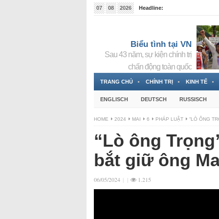
07
08
2026
Headline:
Tin bà Nguyễn Thị Thanh Nhàn đang ẩn náu tại Đức
Biểu tình tại VN
Sau 43 năm, sự kiện chính trị
chấn động toàn quốc
TRANG CHỦ
CHÍNH TRỊ
KINH TẾ
ENGLISCH
DEUTSCH
RUSSISCH
HOME
2024
MAI
6
PHÁP LUẬT
“LÒ ÔNG TR
“Lò ông Trọng”
bắt giữ ông Ma
06/05/2024
|
|
1.215