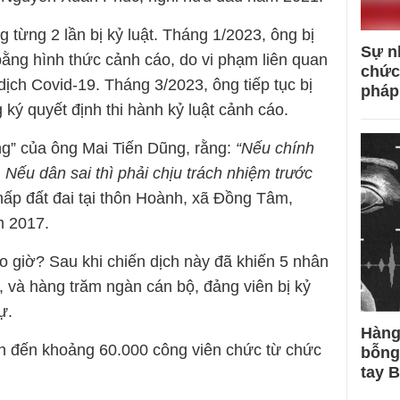
 từng 2 lần bị kỷ luật. Tháng 1/2023, ông bị
Sự n
bằng hình thức cảnh cáo, do vi phạm liên quan
chức
dịch Covid-19. Tháng 3/2023, ông tiếp tục bị
pháp
ý quyết định thi hành kỷ luật cảnh cáo.
ng” của ông Mai Tiến Dũng, rằng:
“Nếu chính
. Nếu dân sai thì phải chịu trách nhiệm trước
chấp đất đai tại thôn Hoành, xã Đồng Tâm,
m 2017.
o giờ? Sau khi chiến dịch này đã khiến 5 nhân
, và hàng trăm ngàn cán bộ, đảng viên bị kỷ
ự.
Hàng
ẫn đến khoảng 60.000 công viên chức từ chức
bỗng
tay 