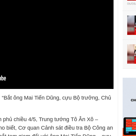
06/08
i “Bắt ông Mai Tiến Dũng, cựu Bộ trưởng, Chủ
h phủ chiều 4/5, Trung tướng Tô Ân Xô –
o biết, Cơ quan Cảnh sát điều tra Bộ Công an