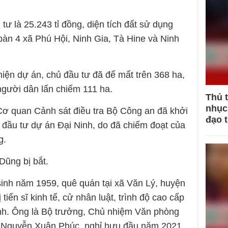
tư là 25.243 tỉ đồng, diện tích đất sử dụng
 bàn 4 xã Phú Hội, Ninh Gia, Tà Hine và Ninh
 hiện dự án, chủ đầu tư đã để mất trên 368 ha,
người dân lấn chiếm 111 ha.
Thủ 
nhục 
Cơ quan Cảnh sát điều tra Bộ Công an đã khởi
đạo 
ủ đầu tư dự án Đại Ninh, do đã chiếm đoạt của
g.
Dũng bị bắt.
inh năm 1959, quê quán tại xã Văn Lý, huyện
tiến sĩ kinh tế, cử nhân luật, trình độ cao cấp
 Anh. Ông là Bộ trưởng, Chủ nhiệm Văn phòng
g Nguyễn Xuân Phúc, nghỉ hưu đầu năm 2021.