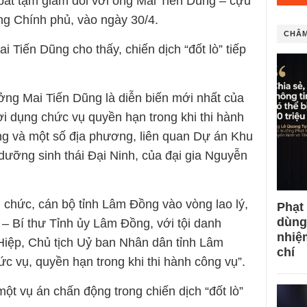
, bắt tạm giam đối với ông Mai Tiến Dũng – cựu
g Chính phủ, vào ngày 30/4.
CHÂM
 Tiến Dũng cho thấy, chiến dịch “đốt lò” tiếp
ưởng Mai Tiến Dũng là diễn biến mới nhất của
lợi dụng chức vụ quyền hạn trong khi thi hành
ồng và một số địa phương, liên quan Dự án Khu
ỉ dưỡng sinh thái Đại Ninh, của đại gia Nguyễn
 chức, cán bộ tỉnh Lâm Đồng vào vòng lao lý,
Phạt
dùng
– Bí thư Tỉnh ủy Lâm Đồng, với tội danh
nhiệ
 Hiệp, Chủ tịch Uỷ ban Nhân dân tỉnh Lâm
chí
ức vụ, quyền hạn trong khi thi hành công vụ”.
ột vụ án chấn động trong chiến dịch “đốt lò”