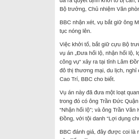
đã ra quyết định khởi tố bị can
Bộ trưởng, Chủ nhiệm Văn phòn
BBC nhận xét, vụ bắt giữ ông Mai
tục nóng lên.
Việc khởi tố, bắt giữ cựu Bộ tr
vụ án „Đưa hối lộ, nhận hối lộ, 
công vụ“ xảy ra tại tỉnh Lâm Đ
đô thị thương mại, du lịch, ngh
Cao Trí, BBC cho biết.
Vụ án này đã đưa một loạt quan
trong đó có ông Trần Đức Quận 
“Nhận hối lộ”; và ông Trần Văn
Đồng, với tội danh “Lợi dụng ch
BBC đánh giá, đây được coi là m