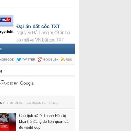
Đại án bắt cóc TXT
Nguyễn Hải Long bị kết án hỗ
trợ mật vụ VN bắt cóc TXT
E
ACEBOOK
TWITTER
GOOGLE+
RSS
H
EST
POPULAR
COMMENTS
TAGS
Chủ tịch xã ở Thanh Hóa bị
khai trừ đảng do liên quan cá
độ world cup