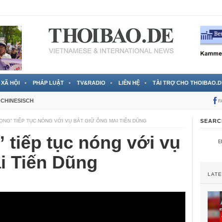
 đã được chính thức xác nhận
3 Jahren ago
XÃ HỘI
PHÁP LUẬT
TV&RADIO
LIÊN HỆ
TÀI TRỢ CHO THOIBAO.D
CHINESISCH
F
ỌNG” TIẾP TỤC NÓNG VỚI VỤ BẮT GIỮ ÔNG MAI TIẾN DŨNG
SEARC
 tiếp tục nóng với vụ
i Tiến Dũng
LAT