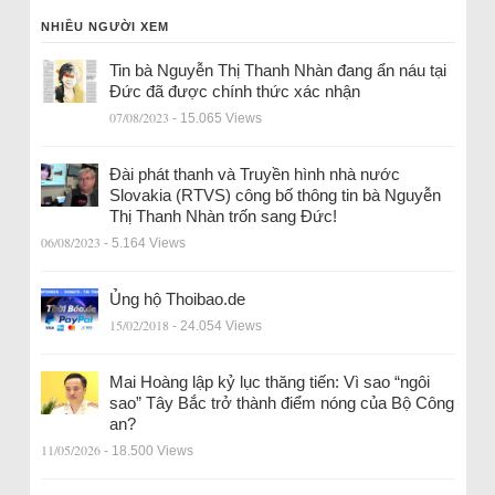
NHIỀU NGƯỜI XEM
Tin bà Nguyễn Thị Thanh Nhàn đang ẩn náu tại
Đức đã được chính thức xác nhận
07/08/2023
- 15.065 Views
Đài phát thanh và Truyền hình nhà nước
Slovakia (RTVS) công bố thông tin bà Nguyễn
Thị Thanh Nhàn trốn sang Đức!
06/08/2023
- 5.164 Views
Ủng hộ Thoibao.de
15/02/2018
- 24.054 Views
Mai Hoàng lập kỷ lục thăng tiến: Vì sao “ngôi
sao” Tây Bắc trở thành điểm nóng của Bộ Công
an?
11/05/2026
- 18.500 Views