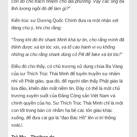
còn đổ cho trách nhiệm cho địa phương. Vậy các ông bà
lĩnh lương ngồi đó để làm gì?”
Kiến trúc sư Dương Quốc Chính đưa ra một nhận xét
đáng chú ý, khi cho rằng:
“Trong khi đó thì shark Minh khá tự tin, cho rằng mình đã
thỉnh được xá lợi tóc xịn, và tố cáo hành vi vu khống
những ai cho rằng shark dùng cỏ Pili để fake xá lợi tóc!”
Điều đó cho thấy, có chủ trương sử dụng chùa Ba Vàng
của sư Thích Trúc Thái Minh để tuyên truyền sự nhảm
nhí về Phật giáo, qua đó, để người dân thấy Phật giáo là
lừa đảo, khiến dân mất niềm tin. Đây có thể là một chủ
trương xuyên suốt của Đảng Cộng sản Việt Nam và
chính quyền của họ. Sư Thích Trúc Thái Minh chỉ là một
con tốt trong bàn cờ nhằm hạ bệ các tôn giáo khác
xuống, để đưa cái gọi là “đạo Bác Hồ” lên vị trí thống
soái./.
Trà My – Thoibao.de