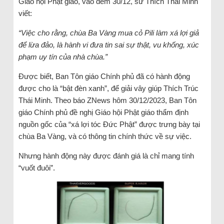
Giáo hội Phật giáo, vào đêm 30/12, sư Thích Thái Minh
viết:
“Việc cho rằng, chùa Ba Vàng mua cỏ Pili làm xá lợi giả
để lừa đảo, là hành vi đưa tin sai sự thật, vu khống, xúc
phạm uy tín của nhà chùa.”
Được biết, Ban Tôn giáo Chính phủ đã có hành động
được cho là “bật đèn xanh”, để giải vây giúp Thích Trúc
Thái Minh. Theo báo ZNews hôm 30/12/2023, Ban Tôn
giáo Chính phủ đề nghị Giáo hội Phật giáo thẩm định
nguồn gốc của “xá lợi tóc Đức Phật” được trưng bày tại
chùa Ba Vàng, và có thông tin chính thức về sự việc.
Nhưng hành động này được đánh giá là chỉ mang tính
“vuốt đuôi”.