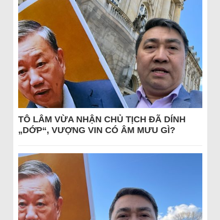
TÔ LÂM VỪA NHẬN CHỦ TỊCH ĐÃ DÍNH
„DỚP“, VƯỢNG VIN CÓ ÂM MƯU GÌ?