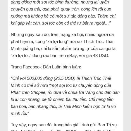
dạng giống một sợi tóc bình thường, nhưng lại uyển
chuyển qua trái, qua phải, quay tròn, cong lên rồi cụp
xuống mà không hề có một sự tác động nào. Thậm chí,
khi gặp vật cản, sợi tóc còn có thể tự bật ra ngoài…”
Nhưng ngay sau đó, trên mạng xã hội, nhiều người đã
phát hiện ra, cọng “xá lợi lông” mà sư Thích Trúc Thái
Minh quảng bá, chỉ là sản phẩm tương tự của cái gọi là
“xá lợi tóc” đang rao bán trên eBay, với giá 48 USD.
Trang Facebook Dân Luận bình luận:
“Chỉ với 500,000 đồng (20.5 USD) là Thích Trúc Thái
Minh có thể sở hữu “một sợi tóc tự chuyển động của
Phật” trên Shopee, rồi đưa về chùa Ba Vàng cho đàn đàn
lũ lũ con nhang, đệ tử chiêm bái thu tiền. Chỉ riêng tiền
bán hoa, bán nhang thôi, là Thái Minh kiếm bộn từ lũ vô
minh rồi.”
Tuy vậy, ngay sau đó, trong bản giải trình gửi Ban Trị sự