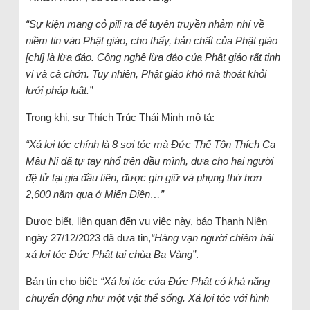
“Sự kiện mang cỏ pili ra để tuyên truyền nhảm nhí về
niềm tin vào Phật giáo, cho thấy, bản chất của Phật giáo
[chỉ] là lừa đảo. Công nghệ lừa đảo của Phật giáo rất tinh
vi và cà chớn. Tuy nhiên, Phật giáo khó mà thoát khỏi
lưới pháp luật.”
Trong khi, sư Thích Trúc Thái Minh mô tả:
“Xá lợi tóc chính là 8 sợi tóc mà Đức Thế Tôn Thích Ca
Mâu Ni đã tự tay nhổ trên đầu mình, đưa cho hai người
đệ tử tại gia đầu tiên, được gìn giữ và phụng thờ hơn
2,600 năm qua ở Miến Điện…”
Được biết, liên quan đến vụ việc này, báo Thanh Niên
ngày 27/12/2023 đã đưa tin,
“Hàng vạn người chiêm bái
xá lợi tóc Đức Phật tại chùa Ba Vàng”
.
Bản tin cho biết:
“Xá lợi tóc của Đức Phật có khả năng
chuyển động như một vật thể sống. Xá lợi tóc với hình