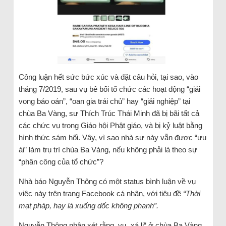
Công luận hết sức bức xúc và đặt câu hỏi, tại sao, vào
tháng 7/2019, sau vụ bê bối tổ chức các hoạt động “giải
vong báo oán”, “oan gia trái chủ” hay “giải nghiệp” tại
chùa Ba Vàng, sư Thích Trúc Thái Minh đã bị bãi tất cả
các chức vụ trong Giáo hội Phật giáo, và bị kỷ luật bằng
hình thức sám hối. Vậy, vì sao nhà sư này vẫn được “ưu
ái” làm trụ trì chùa Ba Vàng, nếu không phải là theo sự
“phân công của tổ chức”?
Nhà báo Nguyễn Thông có một status bình luận về vụ
việc này trên trang Facebook cá nhân, với tiêu đề
“Thời
mạt pháp, hay là xuống dốc không phanh”.
Nguyễn Thông nhận xét rằng, vụ „xá lị“ ở chùa Ba Vàng