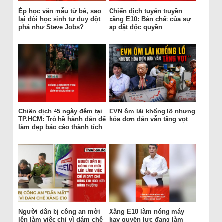
Ép học văn mẫu từ bé, sao
Chiến dịch tuyên truyền
lại đòi học sinh tư duy đột
xăng E10: Bản chất của sự
phá như Steve Jobs?
áp đặt độc quyền
Chiến dịch 45 ngày đêm tại
EVN ôm lãi khổng lồ nhưng
TP.HCM: Trò hề hành dân để
hóa đơn dân vẫn tăng vọt
làm đẹp báo cáo thành tích
Người dân bị công an mời
Xăng E10 làm nóng máy
lên làm việc chỉ vì dám chê
hay quyền lực đang làm