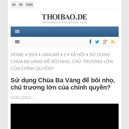
06
08
2026
HOME
2024
JANUAR
2
XÃ HỘI
SỬ DỤNG
CHÙA BA VÀNG ĐỂ BÔI NHỌ, CHỦ TRƯƠNG LỚN
CỦA CHÍNH QUYỀN?
Sử dụng Chùa Ba Vàng để bôi nhọ,
chủ trương lớn của chính quyền?
02/01/2024
|