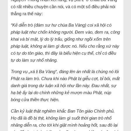
có rất nhiều chuyện cần nói, và có một số điều phải nói
thẳng ra thế này:
“Kẻ diễn trò (đám sư hư chùa Ba Vàng) coi xã hội có
pháp luật như chốn không người. Đem vào, đem ra, công
khai và bí mật, lý do lý trấu, giống như ngồi xổm trên
pháp luật, không ai làm gì được nó. Nếu cho rằng xứ này
có tự do tôn giáo, thì đây là biểu hiện cụ thể, chỉ có điều
tự do làm sự nhố nhăng.
Trong vụ „xá lị Ba Vàng“, đáng lên án nhất là chúng nó lôi
Phật ra làm trò. Chưa khi nào Phật bị giễu cợt, bỉ bôi, mất
danh giá trong dư luận xã hội như lần này. Đau nhất, sự
hạ bệ ấy lại do chính những kẻ mượn màu Phật, núp
bóng cửa thiền thực hiện.
Cần kỷ luật thật nghiêm khắc Ban Tôn giáo Chính phủ.
Họ đã là đồ bị thịt, không làm gì suốt thời gian trò nhố
nhăng diễn ra, cho tới khi giật mình hoảng hốt, sau đó lại