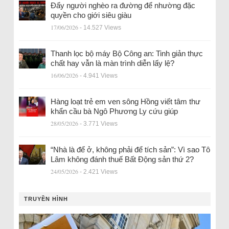
Đẩy người nghèo ra đường để nhường đặc
quyền cho giới siêu giàu
17/06/2026
- 14.527 Views
Thanh lọc bộ máy Bộ Công an: Tinh giản thực
chất hay vẫn là màn trình diễn lấy lệ?
16/06/2026
- 4.941 Views
Hàng loạt trẻ em ven sông Hồng viết tâm thư
khẩn cầu bà Ngô Phương Ly cứu giúp
28/05/2026
- 3.771 Views
“Nhà là để ở, không phải để tích sản”: Vì sao Tô
Lâm không đánh thuế Bất Động sản thứ 2?
24/05/2026
- 2.421 Views
TRUYỀN HÌNH