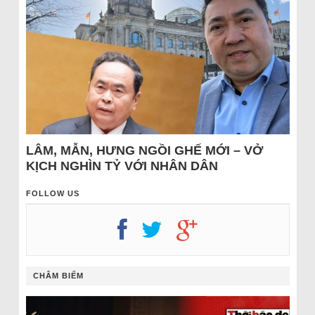
LÂM, MẪN, HƯNG NGỒI GHẾ MỚI – VỞ
KỊCH NGHÌN TỶ VỚI NHÂN DÂN
FOLLOW US
CHÂM BIẾM