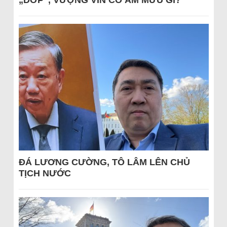
„DỚP“, VƯỢNG VIN CÓ ÂM MƯU GÌ?
ĐÁ LƯƠNG CƯỜNG, TÔ LÂM LÊN CHỦ
TỊCH NƯỚC