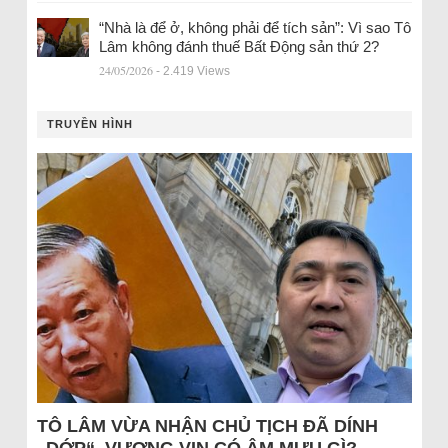
“Nhà là để ở, không phải để tích sản”: Vì sao Tô
Lâm không đánh thuế Bất Động sản thứ 2?
24/05/2026
- 2.419 Views
TRUYỀN HÌNH
TÔ LÂM VỪA NHẬN CHỦ TỊCH ĐÃ DÍNH