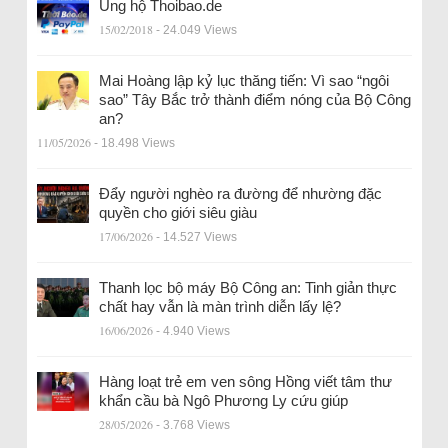
Ủng hộ Thoibao.de
15/02/2018
- 24.049 Views
Mai Hoàng lập kỷ lục thăng tiến: Vì sao “ngôi
sao” Tây Bắc trở thành điểm nóng của Bộ Công
an?
11/05/2026
- 18.498 Views
Đẩy người nghèo ra đường để nhường đặc
quyền cho giới siêu giàu
17/06/2026
- 14.527 Views
Thanh lọc bộ máy Bộ Công an: Tinh giản thực
chất hay vẫn là màn trình diễn lấy lệ?
16/06/2026
- 4.940 Views
Hàng loạt trẻ em ven sông Hồng viết tâm thư
khẩn cầu bà Ngô Phương Ly cứu giúp
28/05/2026
- 3.768 Views