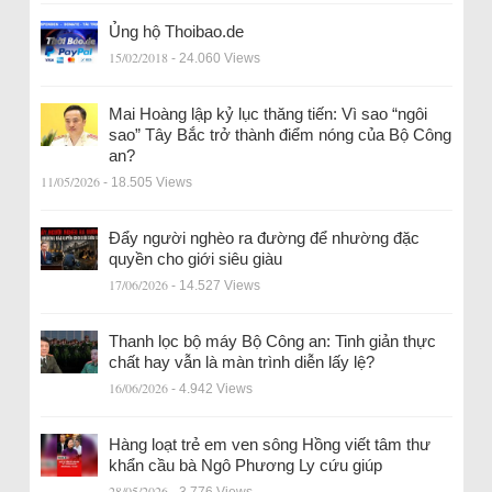
Ủng hộ Thoibao.de
15/02/2018
- 24.060 Views
Mai Hoàng lập kỷ lục thăng tiến: Vì sao “ngôi
sao” Tây Bắc trở thành điểm nóng của Bộ Công
an?
11/05/2026
- 18.505 Views
Đẩy người nghèo ra đường để nhường đặc
quyền cho giới siêu giàu
17/06/2026
- 14.527 Views
Thanh lọc bộ máy Bộ Công an: Tinh giản thực
chất hay vẫn là màn trình diễn lấy lệ?
16/06/2026
- 4.942 Views
Hàng loạt trẻ em ven sông Hồng viết tâm thư
khẩn cầu bà Ngô Phương Ly cứu giúp
28/05/2026