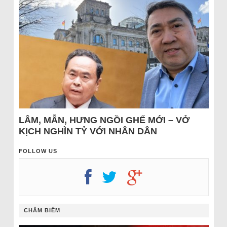
LÂM, MẪN, HƯNG NGỒI GHẾ MỚI – VỞ
KỊCH NGHÌN TỶ VỚI NHÂN DÂN
FOLLOW US
CHÂM BIẾM