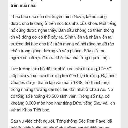
trên mái nhà
Theo báo cáo của đài truyền hình Nova, kẻ nổ súng
được cho là đang ở trên nóc tòa nhà của khoa. Một tiếng
nổ cũng được nghe thấy. Ban đầu không có thêm thông
tin về động cơ có thể xảy ra. Sinh viên và nhân viên tại
trường đại học cho biết trên mạng xã hội rằng họ đã rào
chắn trong giảng đường và văn phòng. Bây giờ mọi
người nên được đưa ra khỏi tòa nhà từng người một.
Lực lượng cứu hộ đã cử nhiều xe cứu thương, bác sĩ
cấp cứu và xe cứu thương lớn đến hiện trường. Đại học
Charles được thành lập vào năm 1348, trở thành một
trong những trường đại học lâu đời nhất ở châu Âu. Nó
có tổng số khoảng 49.500 sinh viên. Trong số này, có
khoảng 8.000 môn học như tiếng Đức, tiếng Slav và lịch
sử tại Khoa Triết học.
Sau vụ việc chết người, Tổng thống Séc Petr Pavel đã
gửi lời chia buồn tới gia đình những người thiệt mạng.