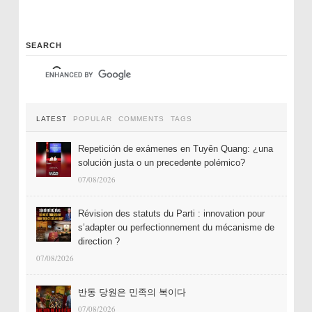
SEARCH
LATEST
POPULAR
COMMENTS
TAGS
Repetición de exámenes en Tuyên Quang: ¿una
solución justa o un precedente polémico?
07/08/2026
Révision des statuts du Parti : innovation pour
s’adapter ou perfectionnement du mécanisme de
direction ?
07/08/2026
반동 당원은 민족의 복이다
07/08/2026