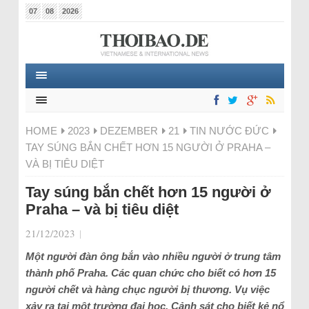
07
08
2026
HOME
2023
DEZEMBER
21
TIN NƯỚC ĐỨC
TAY SÚNG BẮN CHẾT HƠN 15 NGƯỜI Ở PRAHA –
VÀ BỊ TIÊU DIỆT
Tay súng bắn chết hơn 15 người ở
Praha – và bị tiêu diệt
21/12/2023
|
Một người đàn ông bắn vào nhiều người ở trung tâm
thành phố Praha. Các quan chức cho biết có hơn 15
người chết và hàng chục người bị thương. Vụ việc
xảy ra tại một trường đại học. Cảnh sát cho biết kẻ nổ