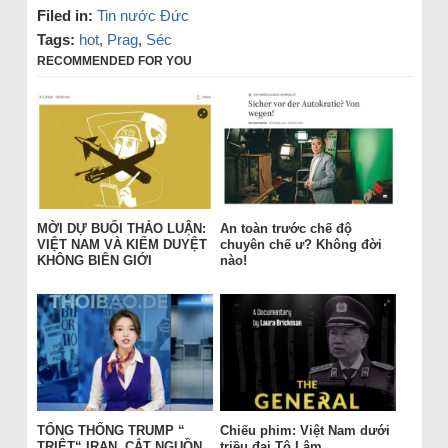
Filed in:
Tin nước Đức
Tags:
hot
,
Prag
,
Séc
RECOMMENDED FOR YOU
MỜI DỰ BUỔI THẢO LUẬN:
An toàn trước chế độ
VIỆT NAM VÀ KIỂM DUYỆT
chuyên chế ư? Không đời
KHÔNG BIÊN GIỚI
nào!
TỔNG THỐNG TRUMP “
Chiếu phim: Việt Nam dưới
TRIỆT“ IRAN, CẮT NGUỒN
triều đại Tô Lâm