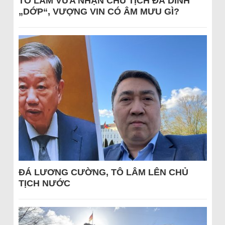
TÔ LÂM VỪA NHẬN CHỦ TỊCH ĐÃ DÍNH
„DỚP“, VƯỢNG VIN CÓ ÂM MƯU GÌ?
ĐÁ LƯƠNG CƯỜNG, TÔ LÂM LÊN CHỦ
TỊCH NƯỚC