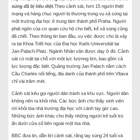
súng đã bị tiêu diệt.
Theo cảnh sát, hơn 15 người thiệt
mạng và hàng chục người bị thương trong vụ xả súng tại
một trường đại học ở trung tâm thành phố Praha. Người
phát ngôn của cơ quan cứu hộ cho biết, kẻ xả súng cũng
đã chết. Theo thông tin ban đầu, vụ việc được cho là xảy
ra tại Khoa Triết học của Đại học Karls-Universität tại
Jan-Palach-Platz. Ngành Nhân văn được dạy ở đó. Cảnh
sát có mặt tại chỗ với một lực lượnng lớn, bao gồm cả
lực lượng đặc biệt. Quảng trường Jan Palach nằm cách
Cầu Charles nổi tiếng, địa danh của thành phố trên Vltava
chỉ vài trăm mét.
Cảnh sát kêu gọi người dân tránh xa khu vực. Người dân
không nên ra khỏi nhà. Các bức ảnh cho thấy sinh viên
rời khỏi tòa nhà trường đại học với cánh tay giơ cao.
Những bức ảnh khác cho thấy những người trẻ tuổi trú
ẩn dưới cửa sổ bên ngoài một tòa nhà.
BBC đưa tin, dẫn lời cảnh sát, rằng tay súng 24 tuổi và