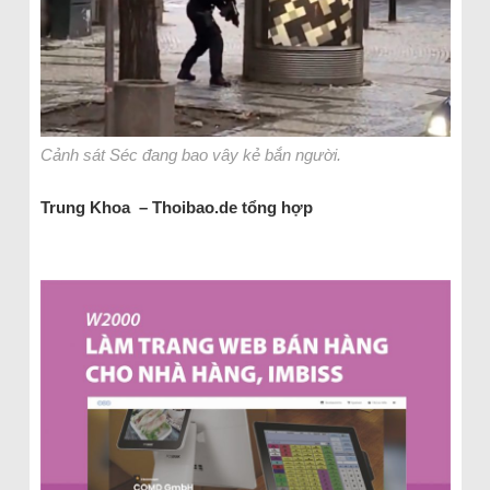
Cảnh sát Séc đang bao vây kẻ bắn người.
Trung Khoa – Thoibao.de tổng hợp