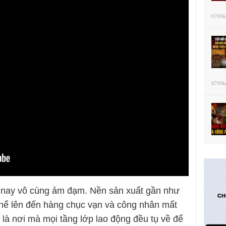
07/08
07/08
n nay vô cùng ảm đạm. Nền sản xuất gần như
i thể lên đến hàng chục vạn và công nhân mất
n là nơi mà mọi tầng lớp lao động đều tụ về để