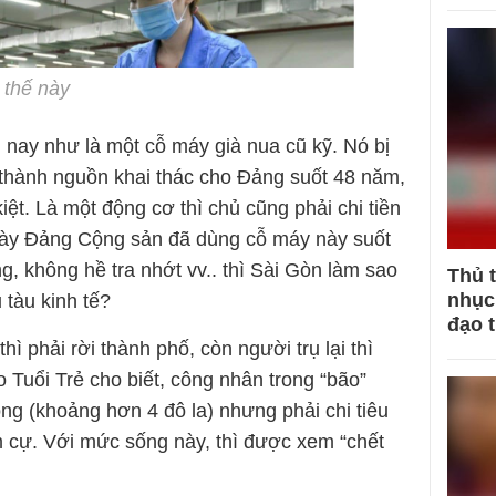
 thế này
n nay như là một cỗ máy già nua cũ kỹ. Nó bị
n thành nguồn khai thác cho Đảng suốt 48 năm,
iệt. Là một động cơ thì chủ cũng phải chi tiền
ày Đảng Cộng sản đã dùng cỗ máy này suốt
 không hề tra nhớt vv.. thì Sài Gòn làm sao
Thủ 
nhục 
 tàu kinh tế?
đạo 
ì phải rời thành phố, còn người trụ lại thì
o Tuổi Trẻ cho biết, công nhân trong “bão”
ng (khoảng hơn 4 đô la) nhưng phải chi tiêu
 cự. Với mức sống này, thì được xem “chết