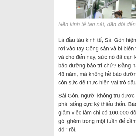
Nền kinh tế tan nát, dân đói đến
Là đầu tàu kinh tế, Sài Gòn hiệ
rơi vào tay Cộng sản và bị biế
và cho đến nay, sức nó đã cạn k
bảo dưỡng bảo trì chứ? Đằng n
48 năm, mà không hề bảo dưỡng,
còn sức để thực hiện vai trò đầu
Sài Gòn, người không trụ được th
phải sống cực kỳ thiếu thốn. Bá
giảm việc làm chỉ có 100.000 đồ
gói ghém trong một tuần để cầm
đói” rồi.