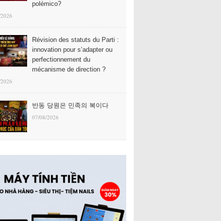
polémico?
/2026
Révision des statuts du Parti :
innovation pour s’adapter ou
perfectionnement du
mécanisme de direction ?
/2026
반동 당원은 민족의 복이다
07/08/2026