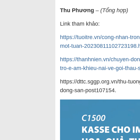
Thu Phương
–
(Tổng hợp)
Link tham khảo:
https://tuoitre.vn/cong-nhan-tr
mot-tuan-20230811102723198.
https://thanhnien.vn/chuyen-do
tro-e-am-khieu-nai-ve-goi-tha
https://dttc.sggp.org.vn/thu-tu
dong-san-post107154.