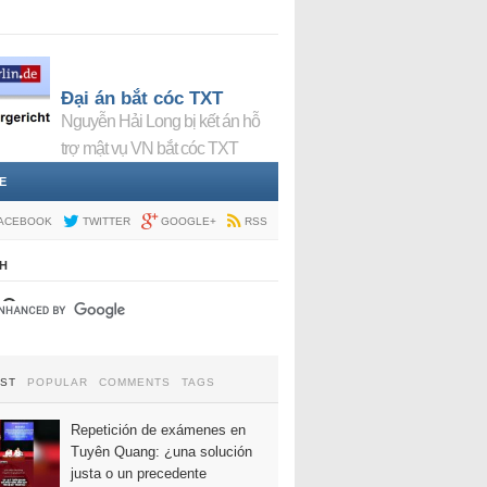
Đại án bắt cóc TXT
Nguyễn Hải Long bị kết án hỗ
trợ mật vụ VN bắt cóc TXT
E
ACEBOOK
TWITTER
GOOGLE+
RSS
H
EST
POPULAR
COMMENTS
TAGS
Repetición de exámenes en
Tuyên Quang: ¿una solución
justa o un precedente