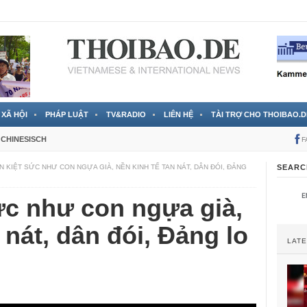
 đã được chính thức xác nhận
3 Jahren ago
XÃ HỘI
PHÁP LUẬT
TV&RADIO
LIÊN HỆ
TÀI TRỢ CHO THOIBAO.D
CHINESISCH
F
N KIỆT SỨC NHƯ CON NGỰA GIÀ, NỀN KINH TẾ TAN NÁT, DÂN ĐÓI, ĐẢNG
SEARC
ức như con ngựa già,
 nát, dân đói, Đảng lo
LAT