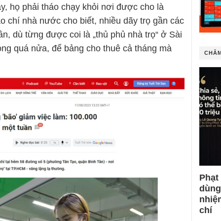
ây, họ phải tháo chạy khỏi nơi được cho là
o chí nhà nước cho biết, nhiều dãy trọ gần các
, dù từng được coi là „thủ phủ nhà trọ“ ở Sài
òng quá nửa, để bảng cho thuê cả tháng mà
CHÂM
Phạt
dùng
nhiệ
chí