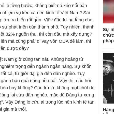
nó lê từng bước, không biết nó kéo nổi bản
n nhiệm vụ kéo cả nền kinh tế Việt Nam? Sài
 lớn, ra biển rất gần. Việc đầu tư hạ tầng cho
ho sự phát triển của thành phố. Tuy nhiên, thành
Sự n
 hết 82% nguồn thu, thì còn đâu mà xây dựng?
chức
pháp
iên mà cũng phải đi vay vốn ODA để làm, thì
riển được đây?
iệt Nam giờ cũng tan nát. Khủng hoảng từ
nghiêm trọng đến ngành ngân hàng. Sự khốn
tất cả, từ giới đại gia đến dân nghèo. Tuy
 gánh hậu quả nặng nề nhất. Vậy thì, câu hỏi
ghèo hay không? Câu trả lời không một chút do
 Đảng lại cứu dân nghèo, mặc dù Đảng tự xưng
g”. Vậy Đảng lo cứu ai trong lúc nền kinh tế tan
i gia mà thôi.
Hàng