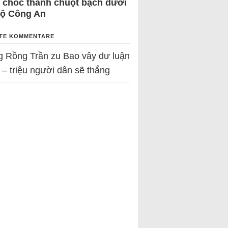
 chốc thành chuột bạch dưới
Bộ Công An
TE KOMMENTARE
g Rồng Trần
zu
Bao vây dư luận
 – triệu người dân sẽ thắng