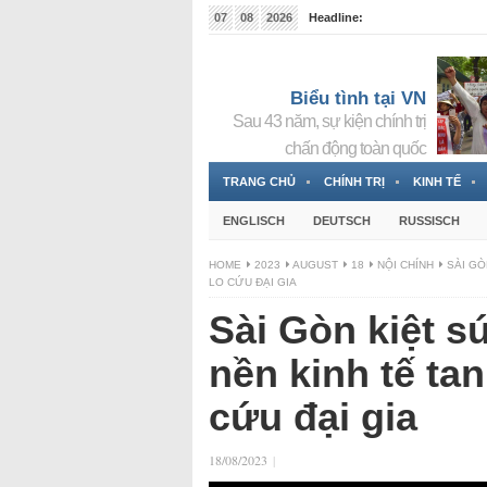
07
08
2026
Headline:
Tin bà Nguyễn Thị Thanh Nhàn đang ẩn náu tại Đức
Biểu tình tại VN
Sau 43 năm, sự kiện chính trị
chấn động toàn quốc
TRANG CHỦ
CHÍNH TRỊ
KINH TẾ
ENGLISCH
DEUTSCH
RUSSISCH
HOME
2023
AUGUST
18
NỘI CHÍNH
SÀI GÒ
LO CỨU ĐẠI GIA
Sài Gòn kiệt s
nền kinh tế tan
cứu đại gia
18/08/2023
|