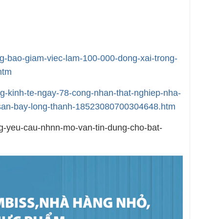
ong-bao-giam-viec-lam-100-000-dong-xai-trong-
htm
ng-kinh-te-ngay-78-cong-nhan-that-nghiep-nha-
u-san-bay-long-thanh-18523080700304648.htm
ong-yeu-cau-nhnn-mo-van-tin-dung-cho-bat-