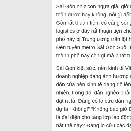
Sài Gòn như con ngựa già, giờ 
thân được hay không, nói gì đế
Gòn rất thuận tiện, có cảng sông
logistics ở đây rất thuận tiện c
phố này bị Trung ương trấn lột
Đến tuyến metro Sài Gòn Suối T
thành phố này còn gì mà phát t
Sài Gòn kiệt sức, nền kinh tế V
doanh nghiệp đang ảnh hưởng 
đốn của nền kinh tế đang đổ lên 
nhiên, trong đó, dân nghèo phải
đặt ra là, Đảng có lo cứu dân n
dự là “Không!” “Không bao giờ
là đại diện cho tầng lớp lao độn
nát thế này? Đảng lo cứu các đạ