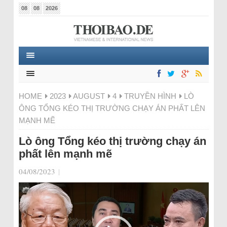
08
08
2026
HOME
2023
AUGUST
4
TRUYỀN HÌNH
LÒ
ÔNG TỔNG KÉO THỊ TRƯỜNG CHẠY ÁN PHẤT LÊN
MẠNH MẼ
Lò ông Tổng kéo thị trường chạy án
phất lên mạnh mẽ
04/08/2023
|
Video-
Player