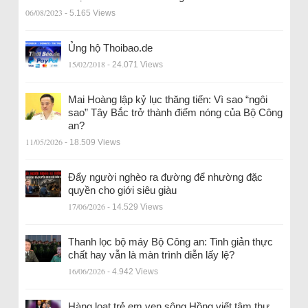
06/08/2023
- 5.165 Views
Ủng hộ Thoibao.de
15/02/2018
- 24.071 Views
Mai Hoàng lập kỷ lục thăng tiến: Vì sao “ngôi
sao” Tây Bắc trở thành điểm nóng của Bộ Công
an?
11/05/2026
- 18.509 Views
Đẩy người nghèo ra đường để nhường đặc
quyền cho giới siêu giàu
17/06/2026
- 14.529 Views
Thanh lọc bộ máy Bộ Công an: Tinh giản thực
chất hay vẫn là màn trình diễn lấy lệ?
16/06/2026
- 4.942 Views
Hàng loạt trẻ em ven sông Hồng viết tâm thư