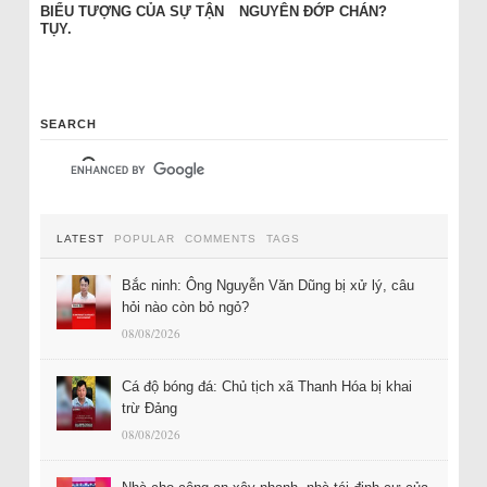
BIỂU TƯỢNG CỦA SỰ TẬN
NGUYÊN ĐỚP CHÁN?
TỤY.
SEARCH
LATEST
POPULAR
COMMENTS
TAGS
Bắc ninh: Ông Nguyễn Văn Dũng bị xử lý, câu
hỏi nào còn bỏ ngỏ?
08/08/2026
Cá độ bóng đá: Chủ tịch xã Thanh Hóa bị khai
trừ Đảng
08/08/2026