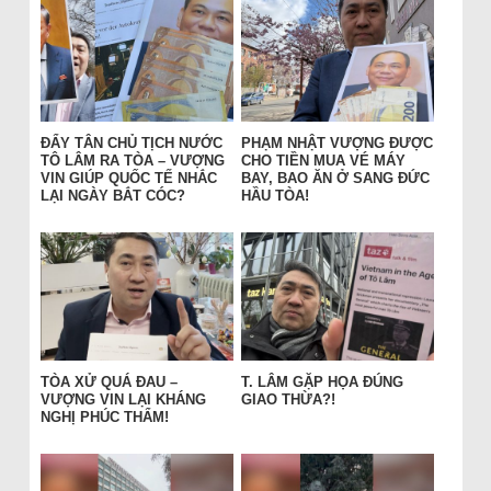
ĐẨY TÂN CHỦ TỊCH NƯỚC
PHẠM NHẬT VƯỢNG ĐƯỢC
TÔ LÂM RA TÒA – VƯỢNG
CHO TIỀN MUA VÉ MÁY
VIN GIÚP QUỐC TẾ NHẮC
BAY, BAO ĂN Ở SANG ĐỨC
LẠI NGÀY BẮT CÓC?
HẦU TÒA!
TÒA XỬ QUÁ ĐAU –
T. LÂM GẶP HỌA ĐÚNG
VƯỢNG VIN LẠI KHÁNG
GIAO THỪA?!
NGHỊ PHÚC THẨM!