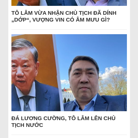
TÔ LÂM VỪA NHẬN CHỦ TỊCH ĐÃ DÍNH
„DỚP“, VƯỢNG VIN CÓ ÂM MƯU GÌ?
ĐÁ LƯƠNG CƯỜNG, TÔ LÂM LÊN CHỦ
TỊCH NƯỚC