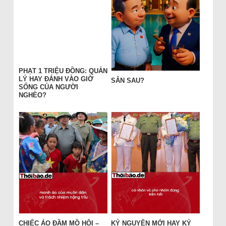
PHẠT 1 TRIỆU ĐỒNG: QUẢN
LÝ HAY ĐÁNH VÀO GIỜ
SÂN SAU?
SỐNG CỦA NGƯỜI
NGHÈO?
CHIẾC ÁO ĐẦM MỒ HÔI –
KỶ NGUYÊN MỚI HAY KỶ