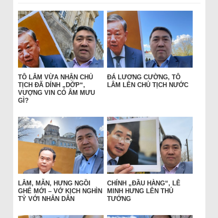
TÔ LÂM VỪA NHẬN CHỦ
ĐÁ LƯƠNG CƯỜNG, TÔ
TỊCH ĐÃ DÍNH „DỚP“,
LÂM LÊN CHỦ TỊCH NƯỚC
VƯỢNG VIN CÓ ÂM MƯU
GÌ?
LÂM, MẪN, HƯNG NGỒI
CHÍNH „ĐẦU HÀNG“, LÊ
GHẾ MỚI – VỞ KỊCH NGHÌN
MINH HƯNG LÊN THỦ
TỶ VỚI NHÂN DÂN
TƯỚNG