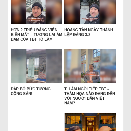
HƠN 2 TRIỆU ĐẢNG VIÊN
HOANG TÀN NGÀY THÀNH
BIẾN MẤT – TƯƠNG LAI ẢM
LẬP ĐẢNG 3.2
ĐẠM CỦA TBT TÔ LÂM
ĐẬP BỎ BỨC TƯỜNG
T. LÂM NGỒI TIẾP TBT –
CỘNG SẢN!
THẢM HỌA NÀO ĐANG ĐẾN
VỚI NGƯỜI DÂN VIỆT
NAM?