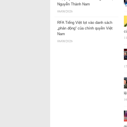
Nguyễn Thành Nam
06/08/2026
RFA Tiếng Việt lọt vào danh sách
„phản động“ của chính quyền Việt
c
Nam
11
06/08/2026
17
l
16
g