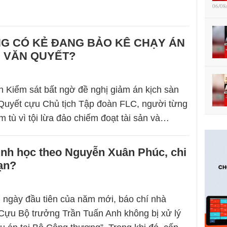
06/08
NG CÓ KẺ ĐANG BẢO KÊ CHẠY ÁN
H VĂN QUYẾT?
n Kiểm sát bất ngờ đề nghị giảm án kịch sàn
Quyết cựu Chủ tịch Tập đoàn FLC, người từng
m tù vì tội lừa đảo chiếm đoạt tài sản và…
Anh học theo Nguyễn Xuân Phúc, chi
nạn?
 ngày đầu tiên của năm mới, báo chí nhà
“Cựu Bộ trưởng Trần Tuấn Anh không bị xử lý