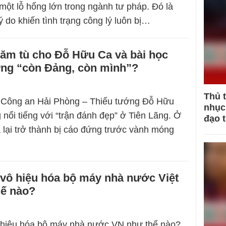
 một lỗ hổng lớn trong ngành tư pháp. Đó là
ý do khiến tình trạng công lý luôn bị…
năm tù cho Đỗ Hữu Ca và bài học
ợng “còn Đảng, còn mình”?
Thủ 
Công an Hải Phòng – Thiếu tướng Đỗ Hữu
nhục 
 nổi tiếng với “trận đánh đẹp” ở Tiên Lãng. Ở
đạo 
a lại trở thành bị cáo đứng trước vành móng
 vô hiệu hóa bộ máy nhà nước Việt
ế nào?
 hiệu hóa bộ máy nhà nước VN như thế nào?