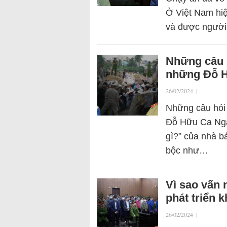
Ở Việt Nam hi
và được người 
Những câu h
những Đỗ 
26/02/2024
|
Những câu hỏi 
Đỗ Hữu Ca Ngày
gì?” của nhà b
bộc như…
Vì sao vấn 
phát triển 
26/02/2024
|