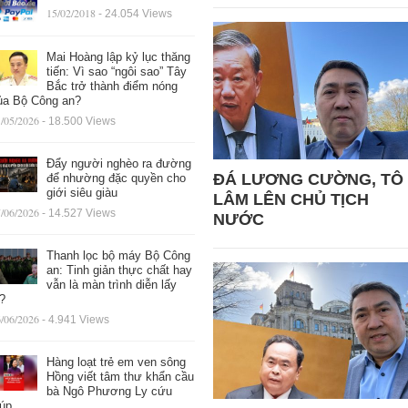
15/02/2018
- 24.054 Views
Mai Hoàng lập kỷ lục thăng
tiến: Vì sao “ngôi sao” Tây
Bắc trở thành điểm nóng
ủa Bộ Công an?
/05/2026
- 18.500 Views
Đẩy người nghèo ra đường
ĐÁ LƯƠNG CƯỜNG, TÔ
để nhường đặc quyền cho
giới siêu giàu
LÂM LÊN CHỦ TỊCH
/06/2026
- 14.527 Views
NƯỚC
Thanh lọc bộ máy Bộ Công
an: Tinh giản thực chất hay
vẫn là màn trình diễn lấy
ệ?
/06/2026
- 4.941 Views
Hàng loạt trẻ em ven sông
Hồng viết tâm thư khẩn cầu
bà Ngô Phương Ly cứu
iúp