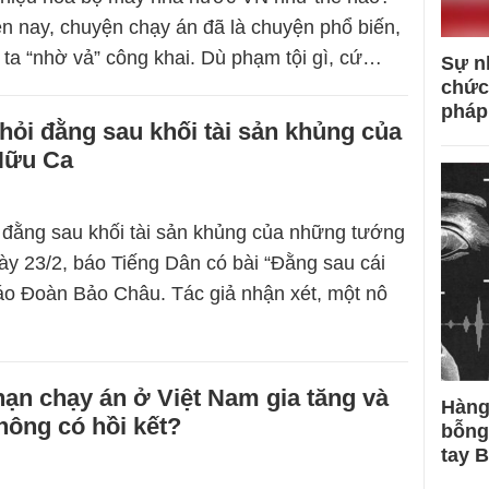
ện nay, chuyện chạy án đã là chuyện phổ biến,
ta “nhờ vả” công khai. Dù phạm tội gì, cứ…
Sự n
chức
pháp
ỏi đằng sau khối tài sản khủng của
Hữu Ca
đằng sau khối tài sản khủng của những tướng
 23/2, báo Tiếng Dân có bài “Đằng sau cái
áo Đoàn Bảo Châu. Tác giả nhận xét, một nô
nạn chạy án ở Việt Nam gia tăng và
Hàng
không có hồi kết?
bỗng
tay 