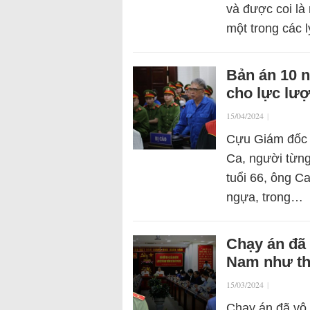
và được coi là
một trong các l
Bản án 10 
cho lực lư
15/04/2024
|
Cựu Giám đốc 
Ca, người từng
tuổi 66, ông C
ngựa, trong…
Chạy án đã
Nam như th
15/03/2024
|
Chạy án đã vô