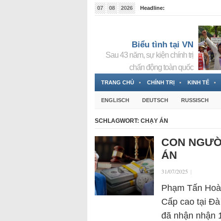
07
08
2026
Headline:
Tin bà Nguyễn Thị Thanh Nhàn đang ẩn náu tại Đức
Biểu tình tại VN
Sau 43 năm, sự kiện chính trị
chấn động toàn quốc
TRANG CHỦ
CHÍNH TRỊ
KINH TẾ
ENGLISCH
DEUTSCH
RUSSISCH
SCHLAGWORT:
CHẠY ÁN
CON NGƯỜ
ÁN
31/07/2025
|
Phạm Tấn Hoà
Cấp cao tại Đà
đã nhận nhận 1