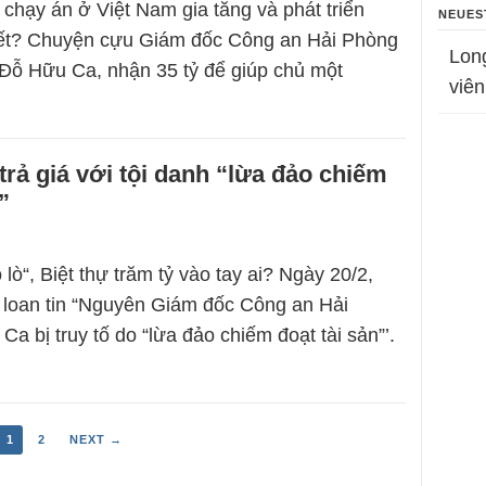
 chạy án ở Việt Nam gia tăng và phát triển
NEUES
kết? Chuyện cựu Giám đốc Công an Hải Phòng
Lon
Đỗ Hữu Ca, nhận 35 tỷ để giúp chủ một
viên
rả giá với tội danh “lừa đảo chiếm
”
ò“, Biệt thự trăm tỷ vào tay ai? Ngày 20/2,
 loan tin “Nguyên Giám đốc Công an Hải
a bị truy tố do “lừa đảo chiếm đoạt tài sản”’.
1
2
NEXT →