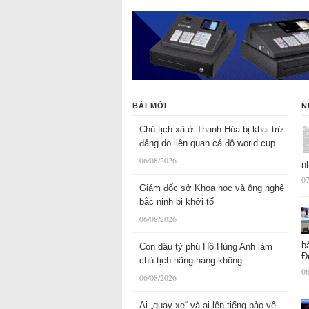
BÀI MỚI
N
Chủ tịch xã ở Thanh Hóa bị khai trừ
đảng do liên quan cá độ world cup
06/08/2026
n
07
Giám đốc sở Khoa học và ông nghệ
bắc ninh bị khởi tố
06/08/2026
b
Con dâu tỷ phú Hồ Hùng Anh làm
Đ
chủ tịch hãng hàng không
06
06/08/2026
Ai „quay xe“ và ai lên tiếng bảo vệ