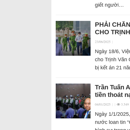
giết người…
PHẢI CHĂ
CHO TRỊN
23/06/2025
|
Ngày 18/6, Việ
cho Trịnh Văn 
bị kết án 21 nă
Trần Tuấn 
tiền thoát 
04/01/2025
|
|
3.549
Ngày 1/1/2025,
nước loan tin 