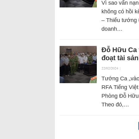
Vì sao vấn nạn
không có hồi 
– Thiếu tướng 
doanh…
Đỗ Hữu Ca t
đoạt tài sản
22/02/2024
|
Tướng Ca „vào l
RFA Tiếng Việt
Phòng Đỗ Hữu C
Theo đó,…