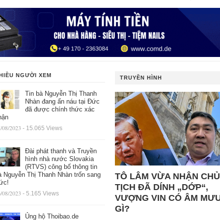
HIỀU NGƯỜI XEM
TRUYỀN HÌNH
Tin bà Nguyễn Thị Thanh
Nhàn đang ẩn náu tại Đức
đã được chính thức xác
hận
/08/2023
- 15.065 Views
Đài phát thanh và Truyền
hình nhà nước Slovakia
(RTVS) công bố thông tin
à Nguyễn Thị Thanh Nhàn trốn sang
TÔ LÂM VỪA NHẬN CHỦ
ức!
TỊCH ĐÃ DÍNH „DỚP“,
/08/2023
- 5.165 Views
VƯỢNG VIN CÓ ÂM MƯ
GÌ?
Ủng hộ Thoibao.de