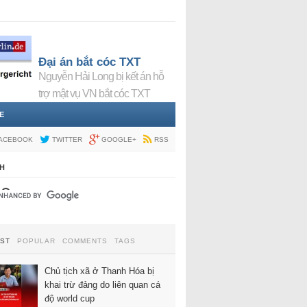
Đại án bắt cóc TXT
Nguyễn Hải Long bị kết án hỗ
trợ mật vụ VN bắt cóc TXT
E
ACEBOOK
TWITTER
GOOGLE+
RSS
H
EST
POPULAR
COMMENTS
TAGS
Chủ tịch xã ở Thanh Hóa bị
khai trừ đảng do liên quan cá
độ world cup