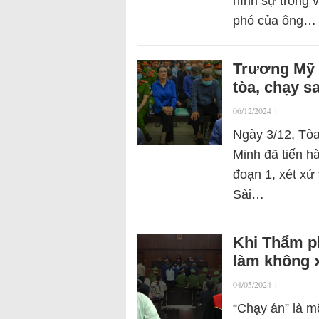
hình sự trong 
phó của ông…
Trương Mỹ L
tòa, chạy s
06/12/2024
|
Ngày 3/12, Tòa
Minh đã tiến hà
đoạn 1, xét x
Sài…
Khi Thẩm p
làm không x
04/05/2024
|
“Chạy án” là mộ