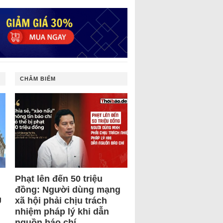
CHÂM BIẾM
Phạt lên đến 50 triệu
đồng: Người dùng mạng
U
xã hội phải chịu trách
nhiệm pháp lý khi dẫn
nguồn báo chí