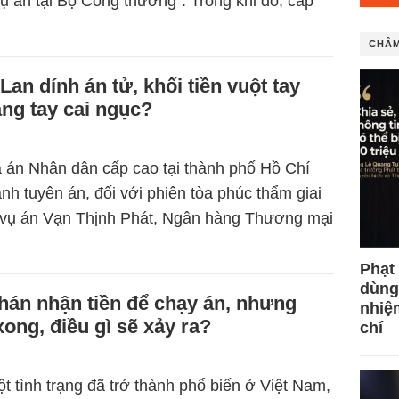
vụ án tại Bộ Công thương”. Trong khi đó, cấp
CHÂM
an dính án tử, khối tiền vuột tay
ang tay cai ngục?
 án Nhân dân cấp cao tại thành phố Hồ Chí
nh tuyên án, đối với phiên tòa phúc thẩm giai
ử vụ án Vạn Thịnh Phát, Ngân hàng Thương mại
Phạt
dùng
hán nhận tiền để chạy án, nhưng
nhiệ
ong, điều gì sẽ xảy ra?
chí
t tình trạng đã trở thành phổ biến ở Việt Nam,