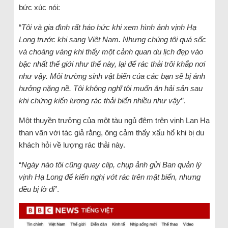
bức xúc nói:
“
Tôi và gia đình rất háo hức khi xem hình ảnh vịnh Hạ
Long trước khi sang Việt Nam. Nhưng chúng tôi quá sốc
và choáng váng khi thấy một cảnh quan du lịch đẹp vào
bậc nhất thế giới như thế này, lại để rác thải trôi khắp nơi
như vậy. Môi trường sinh vật biển của các bạn sẽ bị ảnh
hưởng nặng nề. Tôi không nghĩ tôi muốn ăn hải sản sau
khi chứng kiến lượng rác thải biển nhiều như vậy
’’.
Một thuyền trưởng của một tàu ngủ đêm trên vịnh Lan Hạ
than vãn với tác giả rằng, ông cảm thấy xấu hổ khi bị du
khách hỏi về lượng rác thải này.
“
Ngày nào tôi cũng quay clip, chụp ảnh gửi Ban quản lý
vịnh Hạ Long để kiến nghị vớt rác trên mặt biển, nhưng
đều bị lờ đi
”.