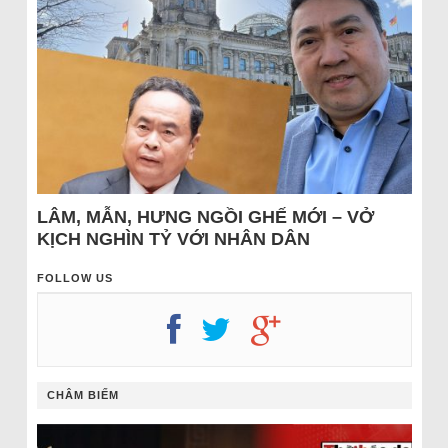
LÂM, MẪN, HƯNG NGỒI GHẾ MỚI – VỞ
KỊCH NGHÌN TỶ VỚI NHÂN DÂN
FOLLOW US
CHÂM BIẾM