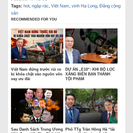
Tags:
hot
,
ngập rác
,
Việt Nam
,
vịnh Hạ Long
,
Đảng cộng
sản
RECOMMENDED FOR YOU
Việt Nam đứng trước rủi ro
DỰ ÁN „E10“: KHI BỘ LỌC
bị khóa chặt vào nguồn vốn
XĂNG BIẾN BẠN THÀNH
vay ưu đãi
TỘI PHẠM
Sau Danh Sách Trung Ương
Phó TTg Trần Hồng Hà “lái