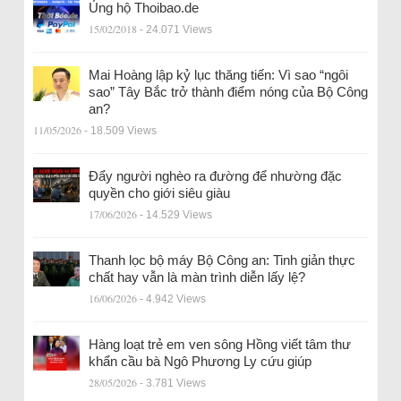
Ủng hộ Thoibao.de
15/02/2018
- 24.071 Views
Mai Hoàng lập kỷ lục thăng tiến: Vì sao “ngôi
sao” Tây Bắc trở thành điểm nóng của Bộ Công
an?
11/05/2026
- 18.509 Views
Đẩy người nghèo ra đường để nhường đặc
quyền cho giới siêu giàu
17/06/2026
- 14.529 Views
Thanh lọc bộ máy Bộ Công an: Tinh giản thực
chất hay vẫn là màn trình diễn lấy lệ?
16/06/2026
- 4.942 Views
Hàng loạt trẻ em ven sông Hồng viết tâm thư
khẩn cầu bà Ngô Phương Ly cứu giúp
28/05/2026
- 3.781 Views