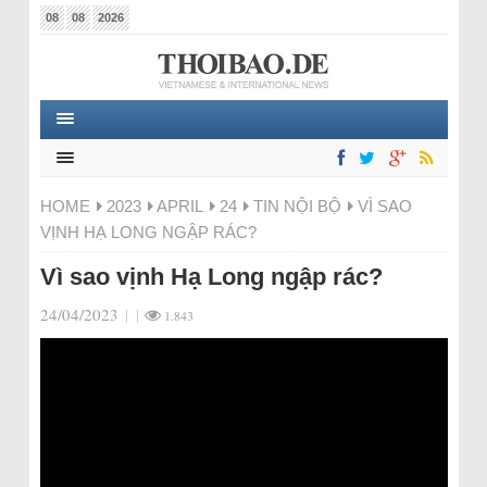
08
08
2026
HOME
2023
APRIL
24
TIN NỘI BỘ
VÌ SAO
VỊNH HẠ LONG NGẬP RÁC?
Vì sao vịnh Hạ Long ngập rác?
24/04/2023
|
|
1.843