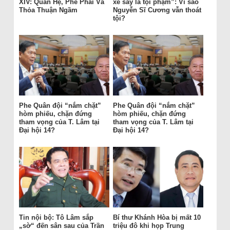
XIV: Quan Hệ, Phe Phái Và
xe say là tội phạm”: Vì sao
Thỏa Thuận Ngầm
Nguyễn Sĩ Cương vẫn thoát
tội?
Phe Quân đội “nắm chặt”
Phe Quân đội “nắm chặt”
hòm phiếu, chặn đứng
hòm phiếu, chặn đứng
tham vọng của T. Lâm tại
tham vọng của T. Lâm tại
Đại hội 14?
Đại hội 14?
Tin nội bộ: Tô Lâm sắp
Bí thư Khánh Hòa bị mất 10
„sờ“ đến sân sau của Trần
triệu đô khi họp Trung