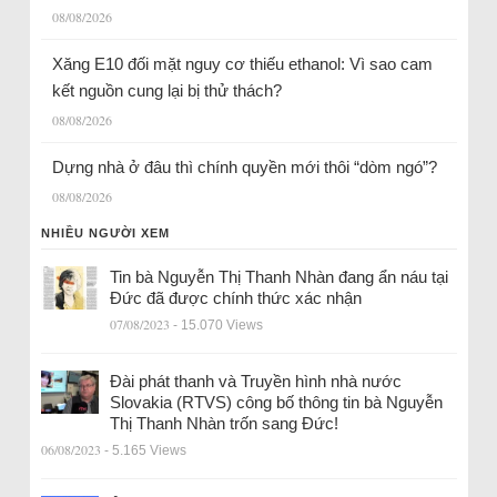
08/08/2026
Xăng E10 đối mặt nguy cơ thiếu ethanol: Vì sao cam
kết nguồn cung lại bị thử thách?
08/08/2026
Dựng nhà ở đâu thì chính quyền mới thôi “dòm ngó”?
08/08/2026
NHIỀU NGƯỜI XEM
Tin bà Nguyễn Thị Thanh Nhàn đang ẩn náu tại
Đức đã được chính thức xác nhận
07/08/2023
- 15.070 Views
Đài phát thanh và Truyền hình nhà nước
Slovakia (RTVS) công bố thông tin bà Nguyễn
Thị Thanh Nhàn trốn sang Đức!
06/08/2023
- 5.165 Views