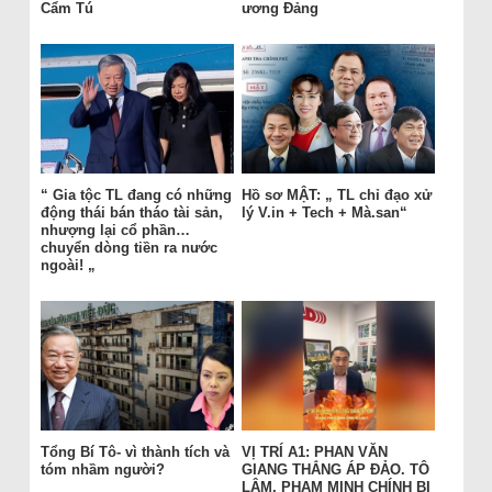
Cẩm Tú
ương Đảng
“ Gia tộc TL đang có những
Hồ sơ MẬT: „ TL chỉ đạo xử
động thái bán tháo tài sản,
lý V.in + Tech + Mà.san“
nhượng lại cổ phần…
chuyển dòng tiền ra nước
ngoài! „
Tổng Bí Tô- vì thành tích và
VỊ TRÍ A1: PHAN VĂN
tóm nhầm người?
GIANG THẮNG ÁP ĐẢO. TÔ
LÂM, PHẠM MINH CHÍNH BỊ