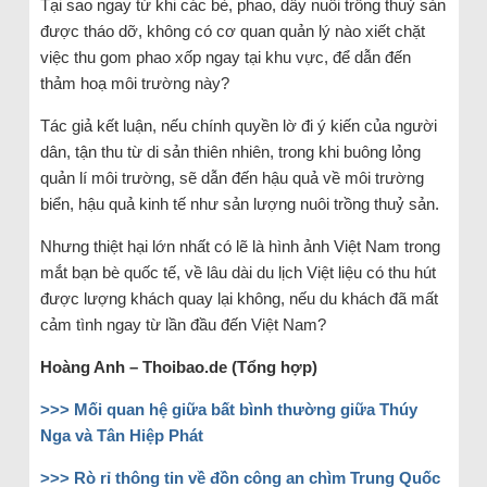
Tại sao ngay từ khi các bè, phao, dây nuôi trồng thuỷ sản
được tháo dỡ, không có cơ quan quản lý nào xiết chặt
việc thu gom phao xốp ngay tại khu vực, để dẫn đến
thảm hoạ môi trường này?
Tác giả kết luận, nếu chính quyền lờ đi ý kiến của người
dân, tận thu từ di sản thiên nhiên, trong khi buông lỏng
quản lí môi trường, sẽ dẫn đến hậu quả về môi trường
biển, hậu quả kinh tế như sản lượng nuôi trồng thuỷ sản.
Nhưng thiệt hại lớn nhất có lẽ là hình ảnh Việt Nam trong
mắt bạn bè quốc tế, về lâu dài du lịch Việt liệu có thu hút
được lượng khách quay lại không, nếu du khách đã mất
cảm tình ngay từ lần đầu đến Việt Nam?
Hoàng Anh – Thoibao.de (Tổng hợp)
>>> Mối quan hệ giữa bất bình thường giữa Thúy
Nga và Tân Hiệp Phát
>>> Rò rỉ thông tin về đồn công an chìm Trung Quốc