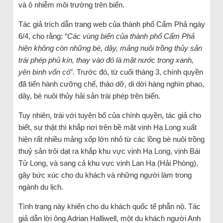
và ô nhiễm môi trường trên biển.
Tác giả trích dẫn trang web của thành phố Cẩm Phả ngày
6/4, cho rằng: “
Các vùng biển của thành phố Cẩm Phả
hiện không còn những bè, dây, mảng nuôi trồng thủy sản
trái phép phủ kín, thay vào đó là mặt nước trong xanh,
yên bình vốn có
”. Trước đó, từ cuối tháng 3, chính quyền
đã tiến hành cưỡng chế, tháo dỡ, di dời hàng nghìn phao,
dây, bè nuôi thủy hải sản trái phép trên biển.
Tuy nhiên, trái với tuyên bố của chính quyền, tác giả cho
biết, sự thật thì khắp nơi trên bề mặt vịnh Hạ Long xuất
hiện rất nhiều mảng xốp lớn nhỏ từ các lồng bè nuôi trồng
thuỷ sản trôi dạt ra khắp khu vực vịnh Hạ Long, vịnh Bái
Tử Long, và sang cả khu vực vịnh Lan Hạ (Hải Phòng),
gây bức xúc cho du khách và những người làm trong
ngành du lịch.
Tình trạng này khiến cho du khách quốc tế phẫn nộ. Tác
giả dẫn lời ông Adrian Halliwell, một du khách người Anh