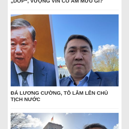
„DỚP“, VƯỢNG VIN CÓ ÂM MƯU GÌ?
ĐÁ LƯƠNG CƯỜNG, TÔ LÂM LÊN CHỦ
TỊCH NƯỚC