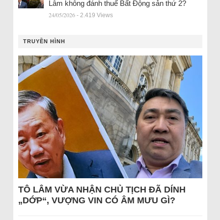
Lâm không đánh thuế Bất Động sản thứ 2?
24/05/2026
- 2.419 Views
TRUYỀN HÌNH
TÔ LÂM VỪA NHẬN CHỦ TỊCH ĐÃ DÍNH
„DỚP“, VƯỢNG VIN CÓ ÂM MƯU GÌ?