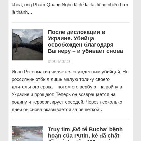
khóa, ông Phạm Quang Nghị đã để lại tai tiếng nhiều hơn
là thành…
После дислокации в
Украине. Убийца
освобожден благодаря
Вагнеру – и убивает снова
02/04/2023
|
Иван Россомахин является осужденным убийцей. Но
россиянин отбыл лишь малую толику своего
длительного срока – потом его вербуют на войну в
Украине и прощают. Теперь он возвращается на
родину и терроризирует соседей. Через несколько
дней он снова оказывается за решеткой…
Truy tìm ‚Đồ tể Bucha‘ bệnh
hoạn của Putin, kẻ đã chặt