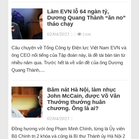
Làm EVN lỗ 64 ngàn tỷ,
Dương Quang Thành “ăn no”
tháo chạy
02/04/2023
|
|
2.036
Câu chuyện về Tổng Công ty Điện lực Việt Nam EVN và
ông CEO nổi tiếng của Tập đoàn này, là đề tài bàn tán từ
nhiều năm qua. Trước hết là về vấn đề của ông Dương
Quang Thành,…
Băm nát Hà Nội, làm nhục
John McCain, được Võ Văn
Thưởng thưởng huân
chương. Ông là ai?
02/04/2023
|
Đồng hương với ông Phạm Minh Chính, từng là Ủy viên
Bộ Chính trị 2 khóa và cũng là Bí thư Thành ủy Hà Nội 2