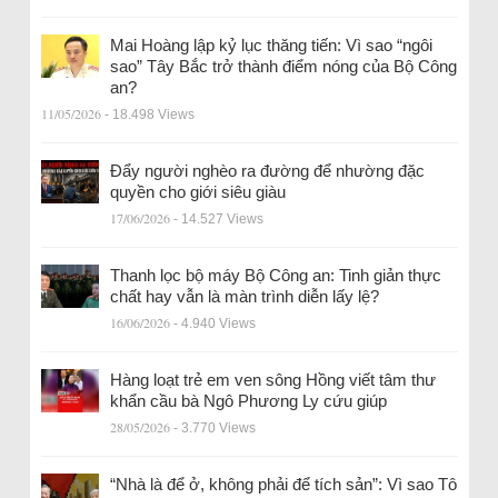
Mai Hoàng lập kỷ lục thăng tiến: Vì sao “ngôi
sao” Tây Bắc trở thành điểm nóng của Bộ Công
an?
11/05/2026
- 18.498 Views
Đẩy người nghèo ra đường để nhường đặc
quyền cho giới siêu giàu
17/06/2026
- 14.527 Views
Thanh lọc bộ máy Bộ Công an: Tinh giản thực
chất hay vẫn là màn trình diễn lấy lệ?
16/06/2026
- 4.940 Views
Hàng loạt trẻ em ven sông Hồng viết tâm thư
khẩn cầu bà Ngô Phương Ly cứu giúp
28/05/2026
- 3.770 Views
“Nhà là để ở, không phải để tích sản”: Vì sao Tô