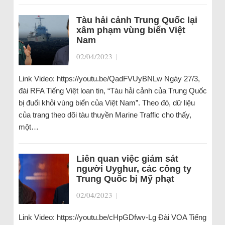
Tàu hải cảnh Trung Quốc lại
xâm phạm vùng biển Việt
Nam
02/04/2023
|
Link Video: https://youtu.be/QadFVUyBNLw Ngày 27/3,
đài RFA Tiếng Việt loan tin, “Tàu hải cảnh của Trung Quốc
bị đuổi khỏi vùng biển của Việt Nam”. Theo đó, dữ liệu
của trang theo dõi tàu thuyền Marine Traffic cho thấy,
một…
Liên quan việc giám sát
người Uyghur, các công ty
Trung Quốc bị Mỹ phạt
02/04/2023
|
Link Video: https://youtu.be/cHpGDfwv-Lg Đài VOA Tiếng