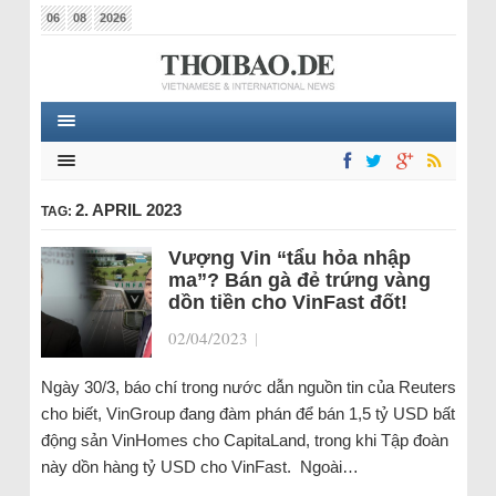
06
08
2026
2. APRIL 2023
TAG:
Vượng Vin “tẩu hỏa nhập
ma”? Bán gà đẻ trứng vàng
dồn tiền cho VinFast đốt!
02/04/2023
|
Ngày 30/3, báo chí trong nước dẫn nguồn tin của Reuters
cho biết, VinGroup đang đàm phán để bán 1,5 tỷ USD bất
động sản VinHomes cho CapitaLand, trong khi Tập đoàn
này dồn hàng tỷ USD cho VinFast. Ngoài…