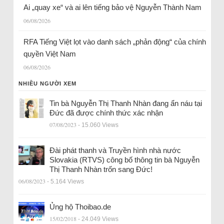
Ai „quay xe“ và ai lên tiếng bảo vệ Nguyễn Thành Nam
06/08/2026
RFA Tiếng Việt lọt vào danh sách „phản động“ của chính
quyền Việt Nam
06/08/2026
NHIỀU NGƯỜI XEM
Tin bà Nguyễn Thị Thanh Nhàn đang ẩn náu tại
Đức đã được chính thức xác nhận
07/08/2023
- 15.060 Views
Đài phát thanh và Truyền hình nhà nước
Slovakia (RTVS) công bố thông tin bà Nguyễn
Thị Thanh Nhàn trốn sang Đức!
06/08/2023
- 5.164 Views
Ủng hộ Thoibao.de
15/02/2018
- 24.049 Views