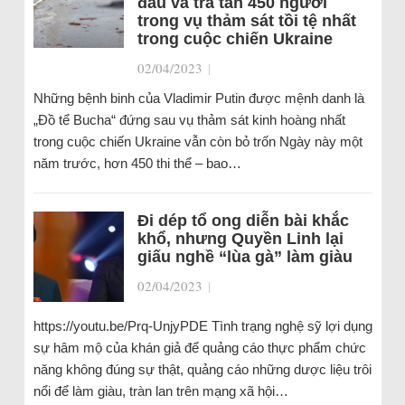
đầu và tra tấn 450 người
trong vụ thảm sát tồi tệ nhất
trong cuộc chiến Ukraine
02/04/2023
|
Những bệnh binh của Vladimir Putin được mệnh danh là
„Đồ tể Bucha“ đứng sau vụ thảm sát kinh hoàng nhất
trong cuộc chiến Ukraine vẫn còn bỏ trốn Ngày này một
năm trước, hơn 450 thi thể – bao…
Đi dép tổ ong diễn bài khắc
khổ, nhưng Quyền Linh lại
giấu nghề “lùa gà” làm giàu
02/04/2023
|
https://youtu.be/Prq-UnjyPDE Tình trạng nghệ sỹ lợi dụng
sự hâm mộ của khán giả để quảng cáo thực phẩm chức
năng không đúng sự thật, quảng cáo những dược liệu trôi
nổi để làm giàu, tràn lan trên mạng xã hội…