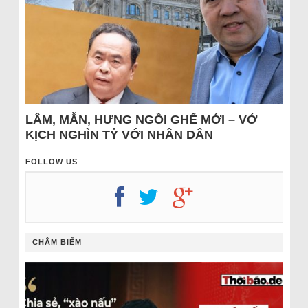
LÂM, MẪN, HƯNG NGỒI GHẾ MỚI – VỞ
KỊCH NGHÌN TỶ VỚI NHÂN DÂN
FOLLOW US
CHÂM BIẾM