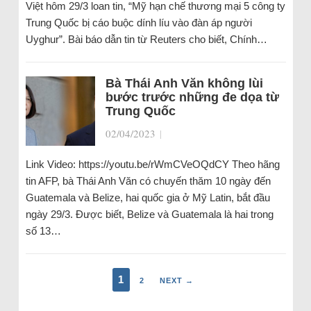
Việt hôm 29/3 loan tin, “Mỹ hạn chế thương mại 5 công ty
Trung Quốc bị cáo buộc dính líu vào đàn áp người
Uyghur”. Bài báo dẫn tin từ Reuters cho biết, Chính…
Bà Thái Anh Văn không lùi
bước trước những đe dọa từ
Trung Quốc
02/04/2023
|
Link Video: https://youtu.be/rWmCVeOQdCY Theo hãng
tin AFP, bà Thái Anh Văn có chuyến thăm 10 ngày đến
Guatemala và Belize, hai quốc gia ở Mỹ Latin, bắt đầu
ngày 29/3. Được biết, Belize và Guatemala là hai trong
số 13…
1
2
NEXT →