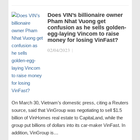
Does VIN’s billionaire owner
Pham Nhat Vuong get
confusion as he sells golden-
egg-laying Vincom to raise
money for losing VinFast?
02/04/2023
|
On March 30, Vietnam’s domestic press, citing a Reuters
source, said that VinGroup was negotiating to sell $1.5
billion of VinHomes real estate to CapitaLand, while the
group put billions of dollars into its car-maker VinFast. In
addition, VinGroup is…