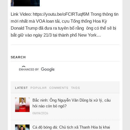
Link Video: https://youtu.be/oFClRTuqf6M Trong thông tin
mới nhất mà VOA loan tải, cựu Tổng thống Hoa Kỳ
Donald Trump đã đưa ra tuyên bố rằng ông có thể sẽ bị
bắt giữ vào ngày 21/3 tại thành phố New York…
SEARCH
LATEST
POPULAR
COMMENTS
TAGS
Bắc ninh: Ông Nguyễn Văn Dũng bị xử lý, câu
hỏi nào còn bỏ ngỏ?
08/08/2026
Cá độ bóng đá: Chủ tịch xã Thanh Hóa bị khai