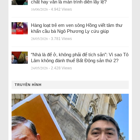
chất hay vẫn là màn trình diễn lấy lệ?
16/06/2026
- 4.942 Views
Hàng loạt trẻ em ven sông Hồng viết tâm thư
khẩn cầu bà Ngô Phương Ly cứu giúp
28/05/2026
- 3.781 Views
“Nhà là để ở, không phải để tích sản”: Vì sao Tô
Lâm không đánh thuế Bất Động sản thứ 2?
24/05/2026
- 2.428 Views
TRUYỀN HÌNH