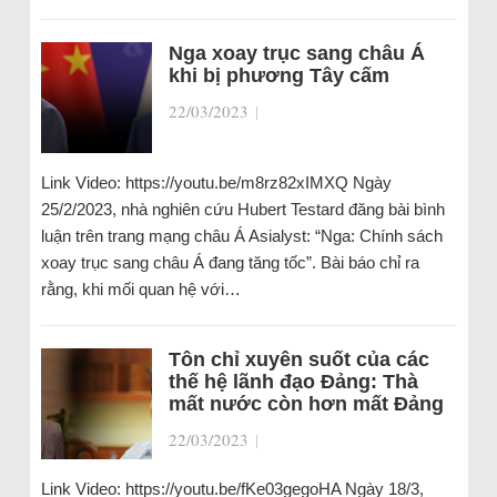
Nga xoay trục sang châu Á
khi bị phương Tây cấm
22/03/2023
|
Link Video: https://youtu.be/m8rz82xIMXQ Ngày
25/2/2023, nhà nghiên cứu Hubert Testard đăng bài bình
luận trên trang mạng châu Á Asialyst: “Nga: Chính sách
xoay trục sang châu Á đang tăng tốc”. Bài báo chỉ ra
rằng, khi mối quan hệ với…
Tôn chỉ xuyên suốt của các
thế hệ lãnh đạo Đảng: Thà
mất nước còn hơn mất Đảng
22/03/2023
|
Link Video: https://youtu.be/fKe03gegoHA Ngày 18/3,