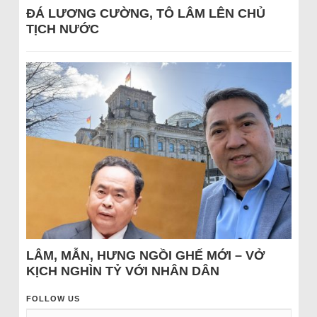
ĐÁ LƯƠNG CƯỜNG, TÔ LÂM LÊN CHỦ
TỊCH NƯỚC
LÂM, MẪN, HƯNG NGỒI GHẾ MỚI – VỞ
KỊCH NGHÌN TỶ VỚI NHÂN DÂN
FOLLOW US