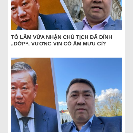
TÔ LÂM VỪA NHẬN CHỦ TỊCH ĐÃ DÍNH
„DỚP“, VƯỢNG VIN CÓ ÂM MƯU GÌ?