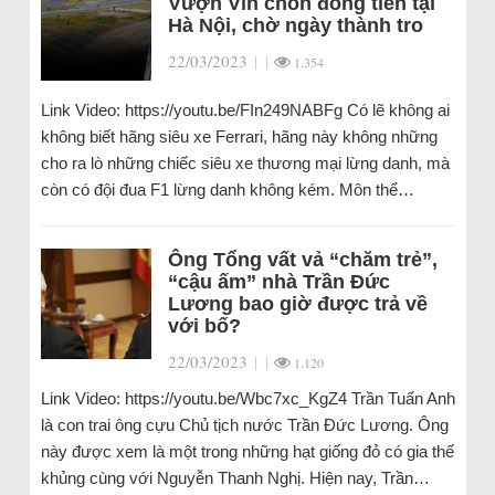
Vượn Vin chôn đống tiền tại
Hà Nội, chờ ngày thành tro
22/03/2023
|
|
1.354
Link Video: https://youtu.be/FIn249NABFg Có lẽ không ai
không biết hãng siêu xe Ferrari, hãng này không những
cho ra lò những chiếc siêu xe thương mại lừng danh, mà
còn có đội đua F1 lừng danh không kém. Môn thể…
Ông Tổng vất vả “chăm trẻ”,
“cậu ấm” nhà Trần Đức
Lương bao giờ được trả về
với bố?
22/03/2023
|
|
1.120
Link Video: https://youtu.be/Wbc7xc_KgZ4 Trần Tuấn Anh
là con trai ông cựu Chủ tịch nước Trần Đức Lương. Ông
này được xem là một trong những hạt giống đỏ có gia thế
khủng cùng với Nguyễn Thanh Nghị. Hiện nay, Trần…