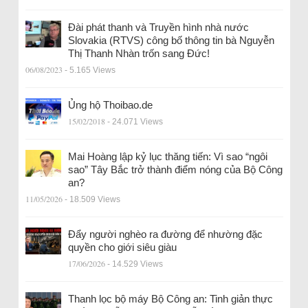
Đài phát thanh và Truyền hình nhà nước
Slovakia (RTVS) công bố thông tin bà Nguyễn
Thị Thanh Nhàn trốn sang Đức!
06/08/2023
- 5.165 Views
Ủng hộ Thoibao.de
15/02/2018
- 24.071 Views
Mai Hoàng lập kỷ lục thăng tiến: Vì sao “ngôi
sao” Tây Bắc trở thành điểm nóng của Bộ Công
an?
11/05/2026
- 18.509 Views
Đẩy người nghèo ra đường để nhường đặc
quyền cho giới siêu giàu
17/06/2026
- 14.529 Views
Thanh lọc bộ máy Bộ Công an: Tinh giản thực