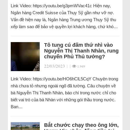
Link Video: https://youtu.be/g3pmWVac41c Hiện nay,
Ngân hàng Credit Suisse của Thụy Sỹ gần như vỡ nợ.
Vấn đề hiện nay là, Ngân hàng Trung ương Thụy Sỹ thu
xếp làm sao để bảo vệ quyền lợi khách hàng, chứ khó…
Tô tung cú đấm thứ nhì vào
Nguyễn Thị Thanh Nhàn, rung
chuyển Phủ Thủ tướng?
22/03/2023
|
|
1.949
Link Video: https://youtu.be/HO6hClL5CqY Chuyện trong
nhà chưa tỏ nhưng ngoài ngõ đã tường. Câu chuyện về
bà Nguyễn Thị Thanh Nhàn, báo chí trong nước chỉ cho
biết vai trò của bà Nhàn với những gói thầu trong nước.
Ban…
Bắt chước chạy theo ông lớn,