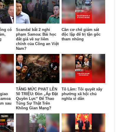
ông có
Scandal bắt 2 nghi
Cần cơ chế giám sát
âm,
phạm Samoa: Bài học
độc lập để trị tận gốc
g
đắt giá về sự liêm
tham nhũng
chính của Công an Việt
Nam?
TĂNG MỨC PHẠT LÊN
Tô Lâm: Tôi quyết xây
giao
50 TRIỆU: Đòn „Áp Đặt
phường xã hội chủ
Samoa
Quyền Lực“ Để Thao
nghĩa vì dân
am sau
Túng Sự Thật Trên
Không Gian Mạng?