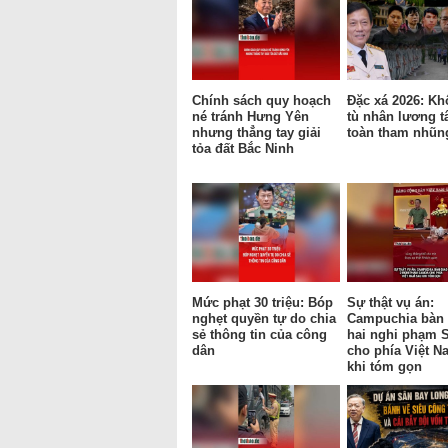
Chính sách quy hoạch
Đặc xá 2026: Kh
né tránh Hưng Yên
tù nhân lương t
nhưng thẳng tay giải
toàn tham nhũn
tỏa đất Bắc Ninh
Mức phạt 30 triệu: Bóp
Sự thật vụ án:
nghẹt quyền tự do chia
Campuchia bàn 
sẻ thông tin của công
hai nghi phạm 
dân
cho phía Việt N
khi tóm gọn