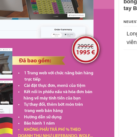
bỗng
tay 
NEUES
Lon
viên