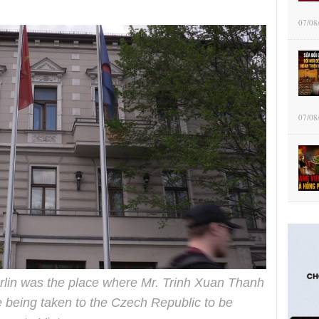
07/08
07/08
lin was the place where Mr. Trinh Xuan Thanh
e being taken to the Czech Republic to be