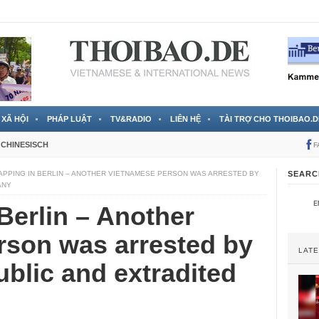
 đã được chính thức xác nhận
3 Jahren ago
XÃ HỘI
PHÁP LUẬT
TV&RADIO
LIÊN HỆ
TÀI TRỢ CHO THOIBAO.D
CHINESISCH
F
APPING IN BERLIN – ANOTHER VIETNAMESE PERSON WAS ARRESTED BY
SEARC
ANY
Berlin – Another
rson was arrested by
LAT
blic and extradited