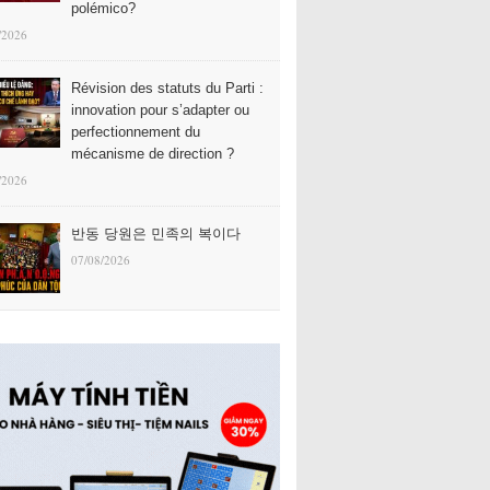
polémico?
/2026
Révision des statuts du Parti :
innovation pour s’adapter ou
perfectionnement du
mécanisme de direction ?
/2026
반동 당원은 민족의 복이다
07/08/2026