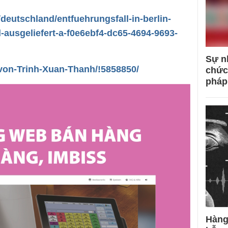
/deutschland/entfuehrungsfall-in-berlin-
ausgeliefert-a-f0e6ebf4-dc65-4694-9693-
Sự n
-von-Trinh-Xuan-Thanh/!5858850/
chức
pháp
Hàng