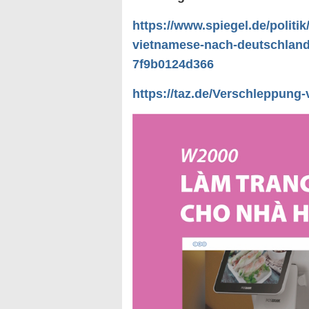
https://www.spiegel.de/politik
vietnamese-nach-deutschland-
7f9b0124d366
https://taz.de/Verschleppung