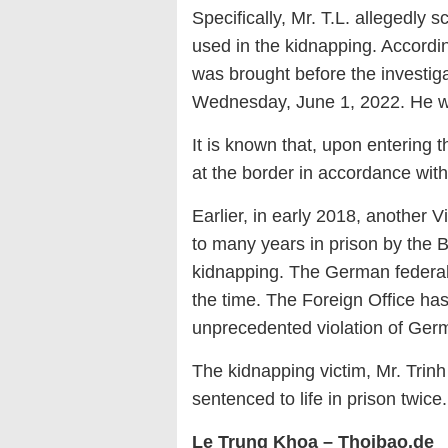
Specifically, Mr. T.L. allegedly 
used in the kidnapping. Accordi
was brought before the investiga
Wednesday, June 1, 2022. He wa
It is known that, upon entering 
at the border in accordance wit
Earlier, in early 2018, anothe
to many years in prison by the Be
kidnapping. The German federal
the time. The Foreign Office ha
unprecedented violation of Germ
The kidnapping victim, Mr. Tri
sentenced to life in prison twice.
Le Trung Khoa – Thoibao.de