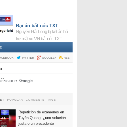
Đại án bắt cóc TXT
Nguyễn Hải Long bị kết án hỗ
trợ mật vụ VN bắt cóc TXT
E
ACEBOOK
TWITTER
GOOGLE+
RSS
H
EST
POPULAR
COMMENTS
TAGS
Repetición de exámenes en
Tuyên Quang: ¿una solución
justa o un precedente