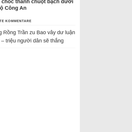
 chốc thành chuột bạch dưới
Bộ Công An
TE KOMMENTARE
g Rồng Trần
zu
Bao vây dư luận
 – triệu người dân sẽ thắng