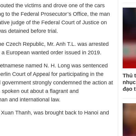
scouted the victims and drove one of the cars
ng to the Federal Prosecutor’s Office, the man
tive judge of the Federal Court of Justice on
s detained before trial.
the Czech Republic, Mr. Anh T.L. was arrested
h a European wanted order issued in 2019.
r Vietnamese named N. H. Long was sentenced
rlin Court of Appeal for participating in the
Thủ 
nhục 
 government strongly condemned the action at
đạo 
s spoken out about a flagrant and
an and international law.
nh Xuan Thanh, was brought back to Hanoi and