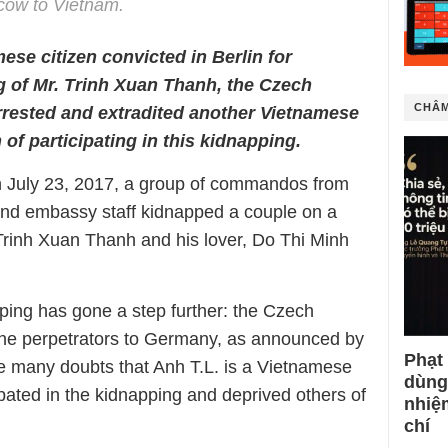
scow to Vietnam.
mese citizen convicted in Berlin for
ng of Mr. Trinh Xuan Thanh, the Czech
CHÂM
arrested and extradited another Vietnamese
of participating in this kidnapping.
On July 23, 2017, a group of commandos from
and embassy staff kidnapped a couple on a
 Trinh Xuan Thanh and his lover, Do Thi Minh
ping has gone a step further: the Czech
 the perpetrators to Germany, as announced by
Phạt
re many doubts that Anh T.L. is a Vietnamese
dùng
pated in the kidnapping and deprived others of
nhiệ
chí