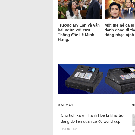
Trương Mỹ Lan và ván
Một thế hệ ca sĩ
bài ngửa với cựu
danh đang đi th
Thống đốc Lê Minh
dòng nhạc nịnh
Hưng.
BÀI MỚI
N
Chủ tịch xã ở Thanh Hóa bị khai trừ
đảng do liên quan cá độ world cup
06/08/2026
n