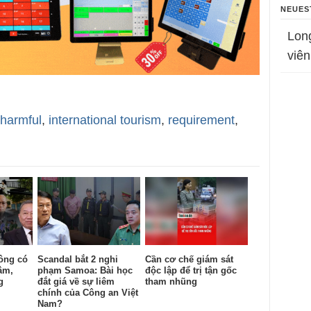
NEUES
Lon
viên
harmful
,
international tourism
,
requirement
,
ông có
Scandal bắt 2 nghi
Cần cơ chế giám sát
âm,
phạm Samoa: Bài học
độc lập để trị tận gốc
g
đắt giá về sự liêm
tham nhũng
chính của Công an Việt
Nam?