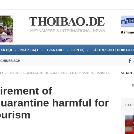
 đã được chính thức xác nhận
3 Jahren ago
XÃ HỘI
PHÁP LUẬT
TV&RADIO
LIÊN HỆ
TÀI TRỢ CHO THOIBAO.D
CHINESISCH
F
I
VIETNAM’S REQUIREMENT OF CONCENTRATED QUARANTINE HARMFUL
SEARC
irement of
uarantine harmful for
LAT
ourism