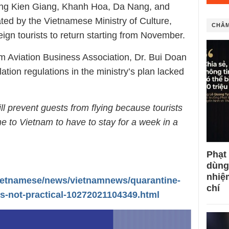
uding Kien Giang, Khanh Hoa, Da Nang, and
ed by the Vietnamese Ministry of Culture,
CHÂM
eign tourists to return starting from November.
m Aviation Business Association, Dr. Bui Doan
ation regulations in the ministry’s plan lacked
l prevent guests from flying because tourists
 to Vietnam to have to stay for a week in a
Phạt
dùng
nhiệ
vietnamese/news/vietnamnews/quarantine-
chí
ts-not-practical-10272021104349.html