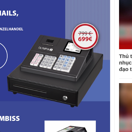
Thủ 
nhục 
đạo 