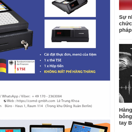
Sự n
chức
pháp
Hàng
bỗng
tay 