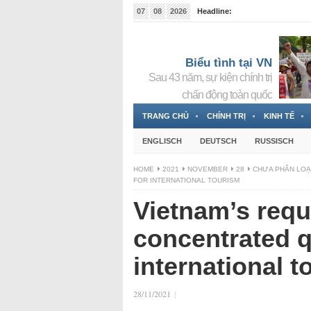
07
08
2026
Headline:
Tin bà Nguyễn Thị Thanh Nhàn đang ẩn náu tại Đức
Biểu tình tại VN
Sau 43 năm, sự kiện chính trị
chấn động toàn quốc
TRANG CHỦ
CHÍNH TRỊ
KINH TẾ
ENGLISCH
DEUTSCH
RUSSISCH
HOME
2021
NOVEMBER
28
CHƯA PHÂN LOẠ
FOR INTERNATIONAL TOURISM
Vietnam’s requ
concentrated q
international t
28/11/2021
|