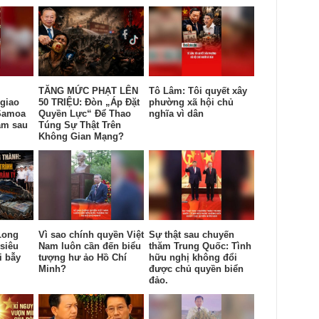
TĂNG MỨC PHẠT LÊN
Tô Lâm: Tôi quyết xây
giao
50 TRIỆU: Đòn „Áp Đặt
phường xã hội chủ
Samoa
Quyền Lực“ Để Thao
nghĩa vì dân
am sau
Túng Sự Thật Trên
Không Gian Mạng?
Long
Vì sao chính quyền Việt
Sự thật sau chuyến
siêu
Nam luôn cần đến biểu
thăm Trung Quốc: Tình
i bẫy
tượng hư ảo Hồ Chí
hữu nghị không đổi
Minh?
được chủ quyền biển
đảo.