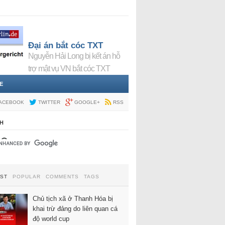
Đại án bắt cóc TXT
Nguyễn Hải Long bị kết án hỗ
trợ mật vụ VN bắt cóc TXT
E
ACEBOOK
TWITTER
GOOGLE+
RSS
H
EST
POPULAR
COMMENTS
TAGS
Chủ tịch xã ở Thanh Hóa bị
khai trừ đảng do liên quan cá
độ world cup