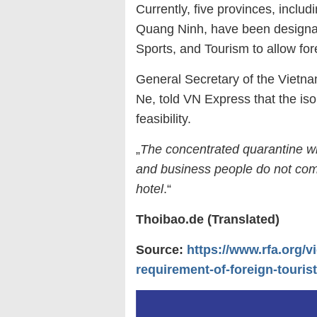
Currently, five provinces, incl
Quang Ninh, have been designat
Sports, and Tourism to allow for
General Secretary of the Vietna
Ne, told VN Express that the isol
feasibility.
„
The concentrated quarantine wil
and business people do not come
hotel
.“
Thoibao.de (Translated)
Source:
https://www.rfa.org/
requirement-of-foreign-touris