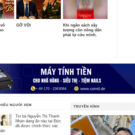
 vô
GỠ VỘI
Khi ngân sách xây
eo
tượng còn nông dân
.
phải tự cứu mình.
HIỀU NGƯỜI XEM
TRUYỀN HÌNH
Tin bà Nguyễn Thị Thanh
Nhàn đang ẩn náu tại Đức
đã được chính thức xác
hận