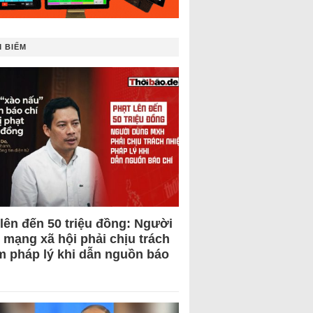
 BIẾM
 lên đến 50 triệu đồng: Người
 mạng xã hội phải chịu trách
m pháp lý khi dẫn nguồn báo