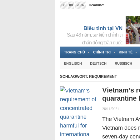
08
08
2026
Headline:
Tin bà Nguyễn Thị Thanh Nhàn đang ẩn náu tại Đức
Biểu tình tại VN
Sau 43 năm, sự kiện chính trị
chấn động toàn quốc
TRANG CHỦ
CHÍNH TRỊ
KINH TẾ
ENGLISCH
DEUTSCH
RUSSISCH
SCHLAGWORT:
REQUIREMENT
Vietnam’s r
quarantine 
28/11/2021
|
The Vietnam Av
Vietnam does n
seven-day conce