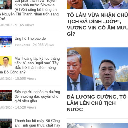
Đài phát thanh và Truyền
hình nhà nước Slovakia
(RTVS) công bố thông tin
à Nguyễn Thị Thanh Nhàn trốn sang
TÔ LÂM VỪA NHẬN CHỦ
ức!
TỊCH ĐÃ DÍNH „DỚP“,
/08/2023
- 5.165 Views
VƯỢNG VIN CÓ ÂM MƯ
GÌ?
Ủng hộ Thoibao.de
15/02/2018
- 24.066 Views
Mai Hoàng lập kỷ lục thăng
tiến: Vì sao “ngôi sao” Tây
Bắc trở thành điểm nóng
ủa Bộ Công an?
/05/2026
- 18.508 Views
Đẩy người nghèo ra đường
ĐÁ LƯƠNG CƯỜNG, TÔ
để nhường đặc quyền cho
giới siêu giàu
LÂM LÊN CHỦ TỊCH
/06/2026
- 14.528 Views
NƯỚC
Thanh lọc bộ máy Bộ Công
an: Tinh giản thực chất hay