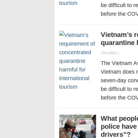
be difficult to 
before the CO
Vietnam’s r
quarantine 
17/11/2021
|
The Vietnam Av
Vietnam does n
seven-day conce
be difficult to 
before the CO
What people
police have
drivers”?