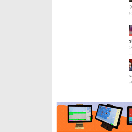
l
16
g
28
s
24