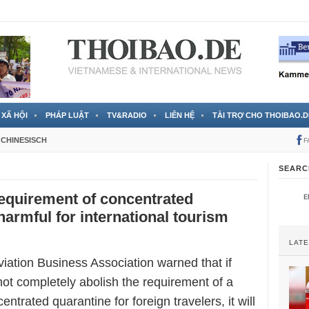
 đã được chính thức xác nhận
3 Jahren ago
XÃ HỘI
PHÁP LUẬT
TV&RADIO
LIÊN HỆ
TÀI TRỢ CHO THOIBAO.D
CHINESISCH
F
SEARC
equirement of concentrated
harmful for international tourism
LAT
iation Business Association warned that if
ot completely abolish the requirement of a
ntrated quarantine for foreign travelers, it will