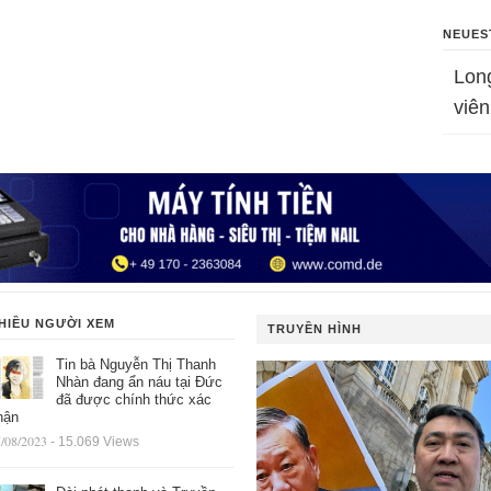
NEUES
Lon
viên
HIỀU NGƯỜI XEM
TRUYỀN HÌNH
Tin bà Nguyễn Thị Thanh
Nhàn đang ẩn náu tại Đức
đã được chính thức xác
hận
/08/2023
- 15.069 Views