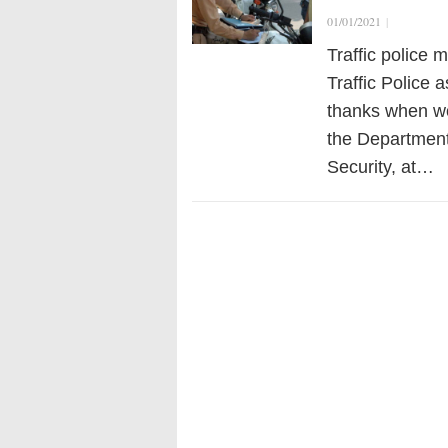
01/01/2021
|
Traffic police
Traffic Police a
thanks when wo
the Department 
Security, at…