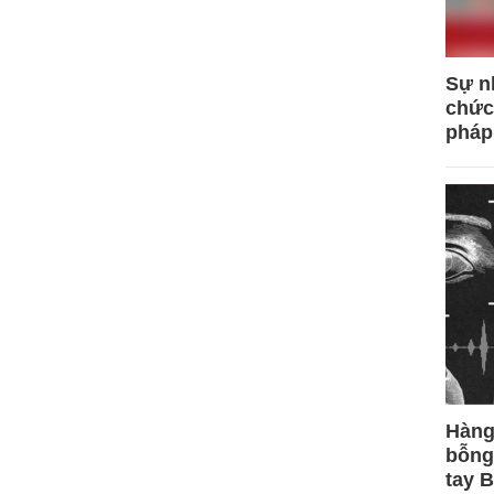
Sự n
chức
pháp
Hàng
bỗng
tay 