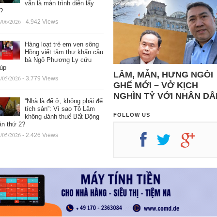
vẫn là màn trình diễn lấy
ệ?
/06/2026
- 4.942 Views
Hàng loạt trẻ em ven sông
Hồng viết tâm thư khẩn cầu
bà Ngô Phương Ly cứu
iúp
LÂM, MẪN, HƯNG NGỒI
/05/2026
- 3.779 Views
GHẾ MỚI – VỞ KỊCH
NGHÌN TỶ VỚI NHÂN DÂ
“Nhà là để ở, không phải để
tích sản”: Vì sao Tô Lâm
FOLLOW US
không đánh thuế Bất Động
ản thứ 2?
/05/2026
- 2.426 Views