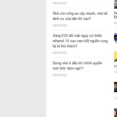
08/08/2026
b
Nhà cho công an xây nhanh, nhà tái
Đ
định cư của dân thì sao?
06
08/08/2026
Xăng E10 đối mặt nguy cơ thiếu
ethanol: Vì sao cam kết nguồn cung
lại bị thử thách?
08/08/2026
Dựng nhà ở đâu thì chính quyền
c
mới thôi “dòm ngó”?
11
08/08/2026
17