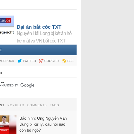
Đại án bắt cóc TXT
Nguyễn Hải Long bị kết án hỗ
trợ mật vụ VN bắt cóc TXT
E
ACEBOOK
TWITTER
GOOGLE+
RSS
H
EST
POPULAR
COMMENTS
TAGS
Bắc ninh: Ông Nguyễn Văn
Dũng bị xử lý, câu hỏi nào
còn bỏ ngỏ?