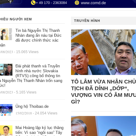
HIỀU NGƯỜI XEM
TRUYỀN HÌNH
Tin bà Nguyễn Thị Thanh
Nhàn đang ẩn náu tại Đức
đã được chính thức xác
hận
/08/2023
- 15.065 Views
Đài phát thanh và Truyền
hình nhà nước Slovakia
(RTVS) công bố thông tin
à Nguyễn Thị Thanh Nhàn trốn sang
TÔ LÂM VỪA NHẬN CHỦ
ức!
TỊCH ĐÃ DÍNH „DỚP“,
/08/2023
- 5.165 Views
VƯỢNG VIN CÓ ÂM MƯ
GÌ?
Ủng hộ Thoibao.de
15/02/2018
- 24.054 Views
Mai Hoàng lập kỷ lục thăng
tiến: Vì sao “ngôi sao” Tây