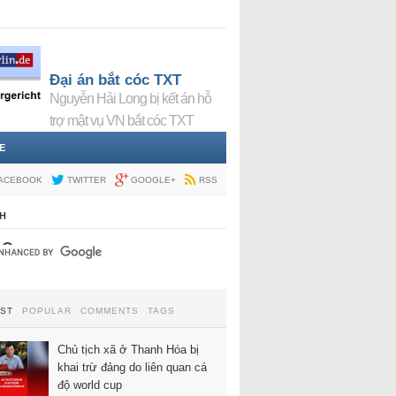
Đại án bắt cóc TXT
Nguyễn Hải Long bị kết án hỗ
trợ mật vụ VN bắt cóc TXT
E
ACEBOOK
TWITTER
GOOGLE+
RSS
H
EST
POPULAR
COMMENTS
TAGS
Chủ tịch xã ở Thanh Hóa bị
khai trừ đảng do liên quan cá
độ world cup