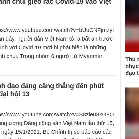
nh chui gieo rắc Covid-19 vào Việt
ttps://www.youtube.com/watch?v=bUuCNFjmzyI
 đây, người dân Việt Nam tỏ ra bất an trước
ính với Covid-19 mới bị phát hiện là những
nh chui. Trong nhóm 6 người từ Myanmar
Thủ 
nhục 
đạo 
nh đạo đảng căng thẳng đến phút
đại hội 13
ttps://www.youtube.com/watch?v=S8zie08kG8Q
rung ương Đảng cộng sản Việt Nam lần thứ 15,
a ngày 15/1/2021, Bộ Chính trị sẽ báo cáo các