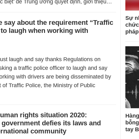
c biệt’ để Trung ương quyết định, giới thiệu…
Sự n
 say about the requirement “Traffic
chức
 to laugh when working with
pháp
 must laugh and say thanks Regulations on
sking a traffic police officer to laugh and say
rking with drivers are being disseminated by
of Traffic Police, the Ministry of Public
uman rights situation 2020:
Hàng
government defies its laws and
bỗng
tay 
ernational community