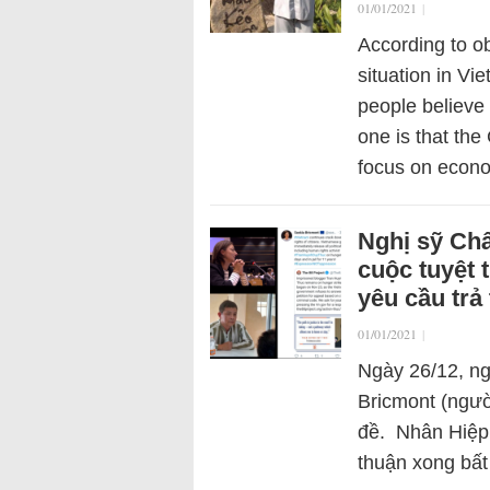
01/01/2021
|
According to ob
situation in Vi
people believe 
one is that th
focus on eco
Nghị sỹ Châ
cuộc tuyệt
yêu cầu trả
01/01/2021
|
Ngày 26/12, ng
Bricmont (ngườ
đề. Nhân Hiệp
thuận xong bất