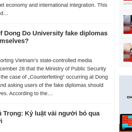
06/08
t economy and international integration. This
ted…
of Dong Do University fake diplomas
emselves?
eporting Vietnam’s state-controlled media
ember 28 that the Ministry of Public Security
g the case of „Counterfeiting“ occurring at Dong
and asking users of the fake diplomas should
ves. According to the…
Trọng: Kỷ luật vài người bỏ qua
i