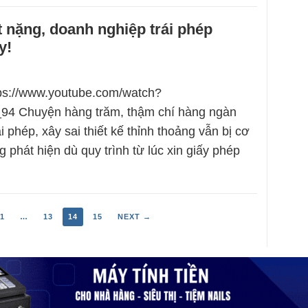
t nặng, doanh nghiệp trái phép
y!
tps://www.youtube.com/watch?
 Chuyện hàng trăm, thậm chí hàng ngàn
i phép, xây sai thiết kế thỉnh thoảng vẫn bị cơ
 phát hiện dù quy trình từ lúc xin giấy phép
1
…
13
14
15
NEXT →