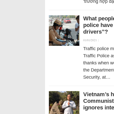
‘trường hợp đặ
What people
police have
drivers”?
01/01/2021
|
Traffic police
Traffic Police a
thanks when wo
the Department 
Security, at…
Vietnam’s h
Communist 
ignores int