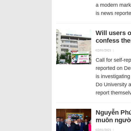
a modern marke
is news repor
Will users 
confess th
02/01/2021
|
Call for self-r
reported on Dec
is investigatin
Do University 
report themsel
Nguyễn Phú 
muôn ngườ
02/01/2021
|