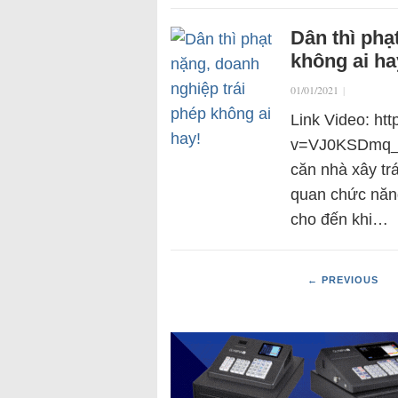
Dân thì phạ
không ai ha
01/01/2021
|
Link Video: ht
v=VJ0KSDmq_94
căn nhà xây trá
quan chức năng
cho đến khi…
← PREVIOUS