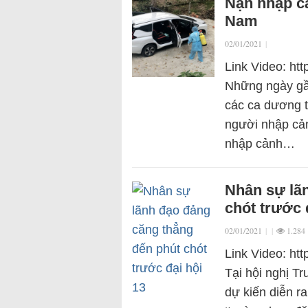
Nạn nhập cả
Nam
02/01/2021
|
Link Video: h
Những ngày gần
các ca dương t
người nhập cả
nhập cảnh…
Nhân sự lã
chót trước 
02/01/2021
|
|
1.284
Link Video: h
Tại hội nghị T
dự kiến diễn r