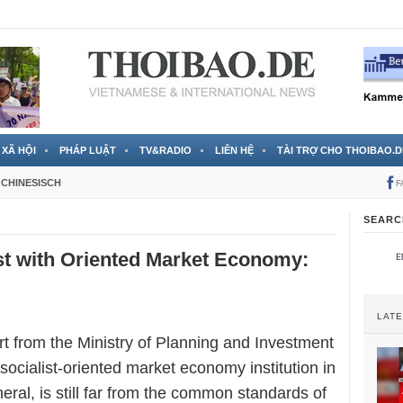
 đã được chính thức xác nhận
3 Jahren ago
XÃ HỘI
PHÁP LUẬT
TV&RADIO
LIÊN HỆ
TÀI TRỢ CHO THOIBAO.D
CHINESISCH
F
SEARC
st with Oriented Market Economy:
LAT
rt from the Ministry of Planning and Investment
socialist-oriented market economy institution in
eral, is still far from the common standards of