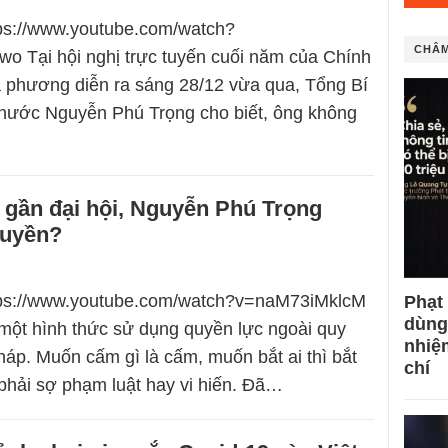
tps://www.youtube.com/watch?
CHÂM
 Tại hội nghị trực tuyến cuối năm của Chính
a phương diễn ra sáng 28/12 vừa qua, Tổng Bí
 nước Nguyễn Phú Trọng cho biết, ông không
 gần đại hội, Nguyễn Phú Trọng
quyền?
ttps://www.youtube.com/watch?v=naM73iMklcM
Phạt
dùng
một hình thức sử dụng quyền lực ngoài quy
nhiệ
pháp. Muốn cấm gì là cấm, muốn bắt ai thì bắt
chí
hải sợ phạm luật hay vi hiến. Đã…