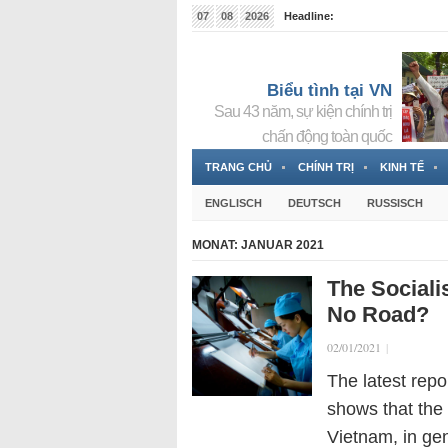
07
08
2026
Headline:
Tin bà Nguyễn Thị Thanh Nhàn đang ẩn náu tại Đức
Biểu tình tại VN
Sau 43 năm, sự kiện chính trị
chấn động toàn quốc
TRANG CHỦ
CHÍNH TRỊ
KINH TẾ
ENGLISCH
DEUTSCH
RUSSISCH
MONAT:
JANUAR 2021
The Sociali
No Road?
02/01/2021
|
The latest repo
shows that the 
Vietnam, in gen