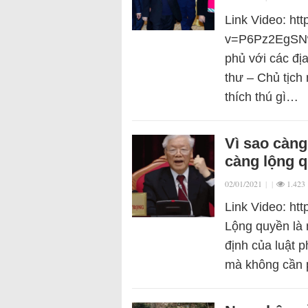
Link Video: ht
v=P6Pz2EgSNwo
phủ với các đị
thư – Chủ tịch
thích thú gì…
Vì sao càng
càng lộng 
02/01/2021
|
|
1.423
Link Video: h
Lộng quyền là 
định của luật 
mà không cần p