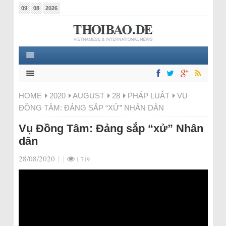
09
08
2026
HOME
2020
AUGUST
28
PHÁP LUẬT
VỤ
ĐỒNG TÂM: ĐẢNG SẮP “XỬ” NHÂN DÂN
Vụ Đồng Tâm: Đảng sắp “xử” Nhân
dân
28/08/2020
|
|
1.719