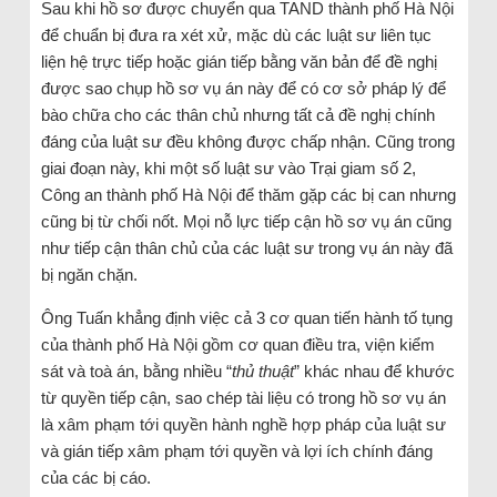
Sau khi hồ sơ được chuyển qua TAND thành phố Hà Nội
để chuẩn bị đưa ra xét xử, mặc dù các luật sư liên tục
liện hệ trực tiếp hoặc gián tiếp bằng văn bản để đề nghị
được sao chụp hồ sơ vụ án này để có cơ sở pháp lý để
bào chữa cho các thân chủ nhưng tất cả đề nghị chính
đáng của luật sư đều không được chấp nhận. Cũng trong
giai đoạn này, khi một số luật sư vào Trại giam số 2,
Công an thành phố Hà Nội để thăm gặp các bị can nhưng
cũng bị từ chối nốt. Mọi nỗ lực tiếp cận hồ sơ vụ án cũng
như tiếp cận thân chủ của các luật sư trong vụ án này đã
bị ngăn chặn.
Ông Tuấn khẳng định việc cả 3 cơ quan tiến hành tố tụng
của thành phố Hà Nội gồm cơ quan điều tra, viện kiểm
sát và toà án, bằng nhiều “
thủ thuật
” khác nhau để khước
từ quyền tiếp cận, sao chép tài liệu có trong hồ sơ vụ án
là xâm phạm tới quyền hành nghề hợp pháp của luật sư
và gián tiếp xâm phạm tới quyền và lợi ích chính đáng
của các bị cáo.