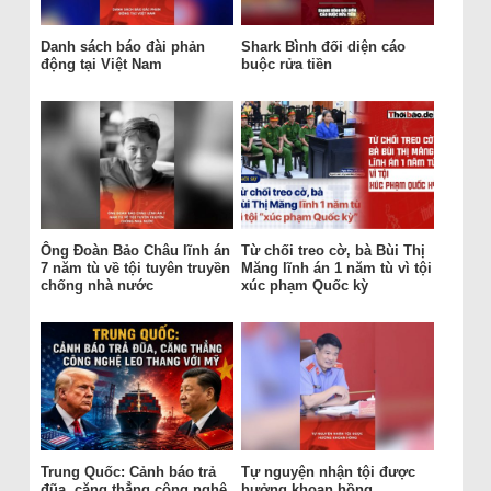
Danh sách báo đài phản
Shark Bình đối diện cáo
động tại Việt Nam
buộc rửa tiền
Ông Đoàn Bảo Châu lĩnh án
Từ chối treo cờ, bà Bùi Thị
7 năm tù về tội tuyên truyền
Măng lĩnh án 1 năm tù vì tội
chống nhà nước
xúc phạm Quốc kỳ
Trung Quốc: Cảnh báo trả
Tự nguyện nhận tội được
đũa, căng thẳng công nghệ
hưởng khoan hồng