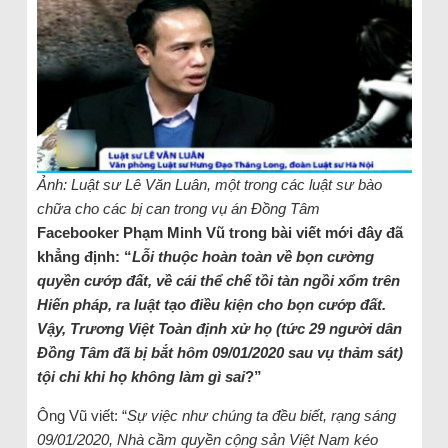
Ảnh: Luật sư Lê Văn Luân, một trong các luật sư bào
chữa cho các bị can trong vụ án Đồng Tâm
Facebooker Phạm Minh Vũ trong bài viết mới đây đã
khẳng định: “
Lỗi thuộc hoàn toàn về bọn cường
quyền cướp đất, về cái thể chế tồi tàn ngồi xổm trên
Hiến pháp, ra luật tạo điều kiện cho bọn cướp đất.
Vậy, Trương Việt Toàn định xử họ (tức 29 người dân
Đồng Tâm đã bị bắt hôm 09/01/2020 sau vụ thảm sát)
tội chi khi họ không làm gì sai
?”
Ông Vũ viết: “
Sự việc như chúng ta đều biết, rạng sáng
09/01/2020, Nhà cầm quyền cộng sản Việt Nam kéo