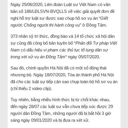
Ngày 25/06/2020, Liên đoàn Luật sư Việt Nam có văn
bản số 186/LĐLSVN-BVQLLS về việc giải quyết đơn đề
nghị hỗ trợ luật sư được sao chụp hồ sơ vụ án “
Giết
người
;
Chống người thi hành công vụ
” ở Đồng Tâm.
373 nhân sỹ trí thức, đồng bào và 14 tổ chức xã hội dân
sự cũng đã công bố bản tuyên bố “
Phản đối Tư pháp Việt
Nam có dấu hiệu vi phạm các thủ tục tố tụng dân sự
trong xét xử vụ án Đồng Tâm
“ ngày 05/07/2020.
Sau đó, chính quyền Hà Nội đã có một số động thái
nhượng bộ. Ngày 18/07/2020, Tòa án thành phố Hà Nội
đã cho các luật sự tiếp cận sao chụp toàn bộ hồ sơ vụ án
(chỉ thiếu 2 video clip).
Tuy nhiên, bằng nhiều hình thức bị từ chối khác nhau,
đến ngày 28/07 các luật sư vẫn chưa tiếp xúc được 29
người dân Đồng Tâm, những người đã bị bắt hồi 3 giờ
sáng ngày 09/01/2020 và bị đưa ra xét xử.