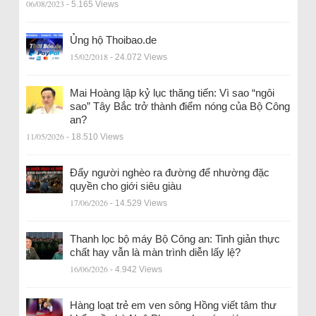
06/08/2023
- 5.165 Views
Ủng hộ Thoibao.de
15/02/2018
- 24.072 Views
Mai Hoàng lập kỷ lục thăng tiến: Vì sao “ngôi
sao” Tây Bắc trở thành điểm nóng của Bộ Công
an?
11/05/2026
- 18.510 Views
Đẩy người nghèo ra đường để nhường đặc
quyền cho giới siêu giàu
17/06/2026
- 14.529 Views
Thanh lọc bộ máy Bộ Công an: Tinh giản thực
chất hay vẫn là màn trình diễn lấy lệ?
16/06/2026
- 4.942 Views
Hàng loạt trẻ em ven sông Hồng viết tâm thư