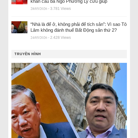
khẩn cầu bà Ngô Phương Ly cứu giúp
28/05/2026
- 3.781 Views
“Nhà là để ở, không phải để tích sản”: Vì sao Tô
Lâm không đánh thuế Bất Động sản thứ 2?
24/05/2026
- 2.428 Views
TRUYỀN HÌNH