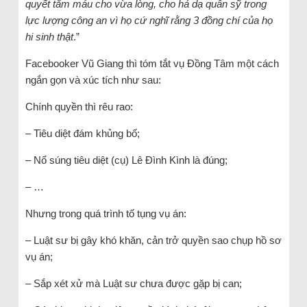
quyết tắm máu cho vừa lòng, cho hả dạ quân sỹ trong
lực lượng công an vì họ cứ nghĩ rằng 3 đồng chí của họ
hi sinh thật
.”
Facebooker Vũ Giang thì tóm tắt vụ Đồng Tâm một cách
ngắn gọn và xúc tích như sau:
Chính quyền thì rêu rao:
– Tiêu diệt đám khủng bố;
– Nổ súng tiêu diệt (cụ) Lê Đình Kình là đúng;
– …
Nhưng trong quá trình tố tụng vụ án:
– Luật sư bị gây khó khăn, cản trở quyền sao chụp hồ sơ
vụ án;
– Sắp xét xử mà Luật sư chưa được gặp bị can;