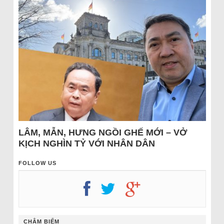
LÂM, MẪN, HƯNG NGỒI GHẾ MỚI – VỞ
KỊCH NGHÌN TỶ VỚI NHÂN DÂN
FOLLOW US
CHÂM BIẾM