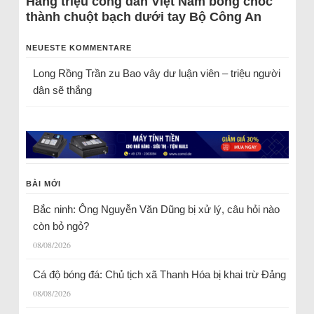
Hàng triệu công dân Việt Nam bỗng chốc
thành chuột bạch dưới tay Bộ Công An
NEUESTE KOMMENTARE
Long Rồng Trần
zu
Bao vây dư luận viên – triệu người
dân sẽ thắng
BÀI MỚI
Bắc ninh: Ông Nguyễn Văn Dũng bị xử lý, câu hỏi nào
còn bỏ ngỏ?
08/08/2026
Cá độ bóng đá: Chủ tịch xã Thanh Hóa bị khai trừ Đảng
08/08/2026