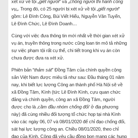
xét xử về tội „
giết người
“ và „
chống người thi hành công
vụ
„. Trong đó, có 25 người bị xét xử về tội „
giết người
“
gồm: Lê Đình Công, Bùi Viết Hiểu, Nguyễn Văn Tuyển,
Lê Đình Chức, Lê Đình Doanh…
Cùng với việc đưa thông tin mới nhất về thời gian xét xử
vụ án, truyền thông trong nước cũng loan tin mô tả những
sự việc phạm tội rất cụ thể, chi tiết trong khi vụ án còn
chưa được đưa ra xét xử.
Phiên bản “
thảm sát
” Đồng Tâm của chính quyền cộng
sản Việt Nam được miêu tả như sau: Đầu tháng 01 năm
nay, khi biết lực lượng Công an thành phố Hà Nội sẽ về
xã Đồng Tâm, Kình (tức Lê Đình Kình, cựu quan chức
đảng và chính quyền, công an xã Đồng Tâm, người
được cho là
‚cầm đầu nhóm chống đối‘
ở địa phương
này) đã cùng nhiều đối tượng tổ chức họp tại nhà Kình
vào các ngày 06, 07 và 08/01/2020 để chỉ đạo chống đối,
sát hại lực lượng công an. Chiều 08/01/2020, theo chỉ
đạo của Kình, Công đã yêu cầu đồng bọn mang các hung