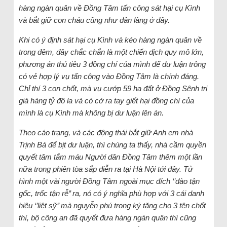
hàng ngàn quân về Đồng Tâm tấn công sát hại cụ Kình
và bắt giữ con cháu cũng như dân làng ở đây.
Khi có ý định sát hại cụ Kình và kéo hàng ngàn quân về
trong đêm, đây chắc chắn là một chiến dịch quy mô lớn,
phương án thủ tiêu 3 đồng chí của mình để dư luận trông
có vẻ hợp lý vụ tấn công vào Đồng Tâm là chính đáng.
Chỉ thí 3 con chốt, mà vụ cướp 59 ha đất ở Đồng Sênh trị
giá hàng tỷ đô la và có cớ ra tay giết hại đồng chí của
mình là cụ Kình mà không bị dư luận lên án.
Theo cáo trạng, và các động thái bắt giữ Anh em nhà
Trịnh Bá để bịt dư luận, thì chúng ta thấy, nhà cầm quyền
quyết tâm tắm máu Người dân Đồng Tâm thêm một lần
nữa trong phiên tòa sắp diễn ra tại Hà Nội tới đây. Tử
hình một vài người Đồng Tâm ngoài mục đích ‘’đào tận
gốc, trốc tận rễ’’ ra, nó có ý nghĩa phù hợp với 3 cái danh
hiệu ‘’liệt sỹ’’ mà nguyễn phú trọng ký tặng cho 3 tên chốt
thí, bộ công an đã quyết đưa hàng ngàn quân thì cũng