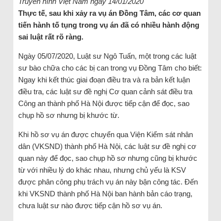
Truyền hình Việt Nam ngày 14/01/2020
Thực tế, sau khi xảy ra vụ án Đồng Tâm, các cơ quan
tiến hành tố tụng trong vụ án đã có nhiều hành động
sai luật rất rõ ràng.
Ngày 05/07/2020, Luật sư Ngô Tuấn, một trong các luật
sư bào chữa cho các bị can trong vụ Đồng Tâm cho biết:
Ngay khi kết thúc giai đoạn điều tra và ra bản kết luận
điều tra, các luật sư đề nghị Cơ quan cảnh sát điều tra
Công an thành phố Hà Nội được tiếp cận để đọc, sao
chụp hồ sơ nhưng bị khước từ.
Khi hồ sơ vụ án được chuyển qua Viện Kiểm sát nhân
dân (VKSND) thành phố Hà Nội, các luật sư đề nghị cơ
quan này để đọc, sao chụp hồ sơ nhưng cũng bị khước
từ với nhiều lý do khác nhau, nhưng chủ yếu là KSV
được phân công phụ trách vụ án này bận công tác. Đến
khi VKSND thành phố Hà Nội ban hành bản cáo trạng,
chưa luật sư nào được tiếp cận hồ sơ vụ án.