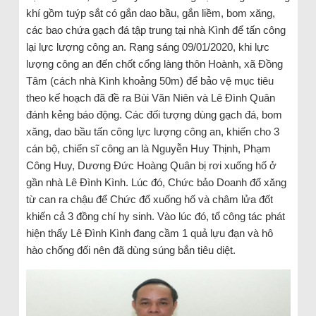
khí gồm tuýp sắt có gắn dao bầu, gắn liềm, bom xăng,
các bao chứa gạch đá tập trung tại nhà Kình để tấn công
lại lực lượng công an. Rạng sáng 09/01/2020, khi lực
lượng công an đến chốt cổng làng thôn Hoành, xã Đồng
Tâm (cách nhà Kình khoảng 50m) để bảo vệ mục tiêu
theo kế hoạch đã đề ra Bùi Văn Niên và Lê Đình Quân
đánh kẻng báo động. Các đối tượng dùng gạch đá, bom
xăng, dao bầu tấn công lực lượng công an, khiến cho 3
cán bộ, chiến sĩ công an là Nguyễn Huy Thịnh, Phạm
Công Huy, Dương Đức Hoàng Quân bị rơi xuống hố ở
gần nhà Lê Đình Kình. Lúc đó, Chức bảo Doanh đổ xăng
từ can ra chậu để Chức đổ xuống hố và châm lửa đốt
khiến cả 3 đồng chí hy sinh. Vào lúc đó, tổ công tác phát
hiện thấy Lê Đình Kình đang cầm 1 quả lựu đạn và hô
hào chống đối nên đã dùng súng bắn tiêu diệt.