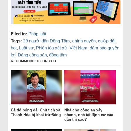
Filed in:
Pháp luật
Tags:
29 người dân Đồng Tâm
,
chính quyền
,
cướp đất
,
hot
,
Luật sư
,
Phiên tòa xét xử
,
Việt Nam
,
đảm bảo quyền
lợi
,
Đảng cộng sản
,
đồng tâm
RECOMMENDED FOR YOU
Cá độ bóng đá: Chủ tịch xã
Nhà cho công an xây
Thanh Hóa bị khai trừ Đảng
nhanh, nhà tái định cư của
dân thì sao?