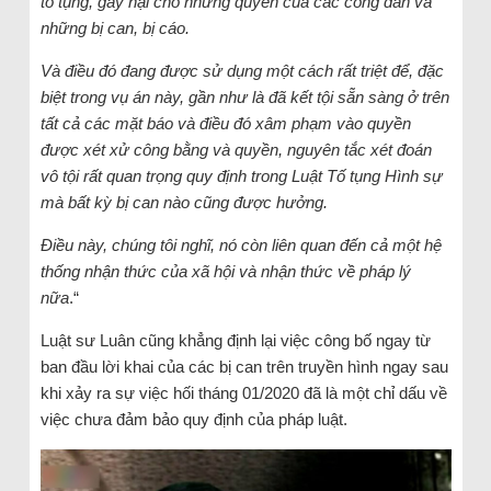
tố tụng, gây hại cho những quyền của các công dân và
những bị can, bị cáo.
Và điều đó đang được sử dụng một cách rất triệt để, đặc
biệt trong vụ án này, gần như là đã kết tội sẵn sàng ở trên
tất cả các mặt báo và điều đó xâm phạm vào quyền
được xét xử công bằng và quyền, nguyên tắc xét đoán
vô tội rất quan trọng quy định trong Luật Tố tụng Hình sự
mà bất kỳ bị can nào cũng được hưởng.
Điều này, chúng tôi nghĩ, nó còn liên quan đến cả một hệ
thống nhận thức của xã hội và nhận thức về pháp lý
nữa
.“
Luật sư Luân cũng khẳng định lại việc công bố ngay từ
ban đầu lời khai của các bị can trên truyền hình ngay sau
khi xảy ra sự việc hối tháng 01/2020 đã là một chỉ dấu về
việc chưa đảm bảo quy định của pháp luật.