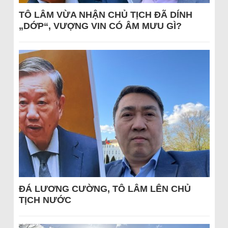
TÔ LÂM VỪA NHẬN CHỦ TỊCH ĐÃ DÍNH
„DỚP“, VƯỢNG VIN CÓ ÂM MƯU GÌ?
ĐÁ LƯƠNG CƯỜNG, TÔ LÂM LÊN CHỦ
TỊCH NƯỚC