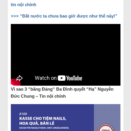
tin nội chính
>>> “Đất nước ta chưa bao giờ được như thế này!”
Vì sao 3 “băng Đảng“ Ba Đình quyết “Hạ” Nguyễn
Đức Chung – Tin nội chính