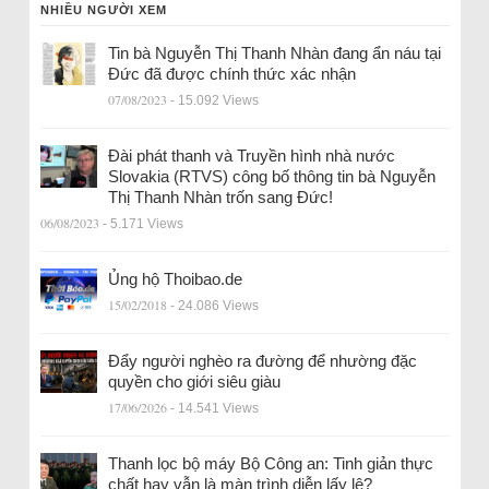
NHIỀU NGƯỜI XEM
Tin bà Nguyễn Thị Thanh Nhàn đang ẩn náu tại
Đức đã được chính thức xác nhận
07/08/2023
- 15.092 Views
Đài phát thanh và Truyền hình nhà nước
Slovakia (RTVS) công bố thông tin bà Nguyễn
Thị Thanh Nhàn trốn sang Đức!
06/08/2023
- 5.171 Views
Ủng hộ Thoibao.de
15/02/2018
- 24.086 Views
Đẩy người nghèo ra đường để nhường đặc
quyền cho giới siêu giàu
17/06/2026
- 14.541 Views
Thanh lọc bộ máy Bộ Công an: Tinh giản thực
chất hay vẫn là màn trình diễn lấy lệ?