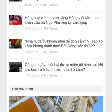
16/06/2026
- 4.953 Views
Hàng loạt trẻ em ven sông Hồng viết tâm thư
khẩn cầu bà Ngô Phương Ly cứu giúp
28/05/2026
- 3.793 Views
“Nhà là để ở, không phải để tích sản”: Vì sao Tô
Lâm không đánh thuế Bất Động sản thứ 2?
24/05/2026
- 2.440 Views
Công an gây thiệt hại được miễn tội hình sự: Nỗ
lực loại trừ trách nhiệm của Tô Lâm?
07/07/2026
- 2.344 Views
TRUYỀN HÌNH