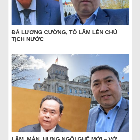
ĐÁ LƯƠNG CƯỜNG, TÔ LÂM LÊN CHỦ
TỊCH NƯỚC
LÂM, MẪN, HƯNG NGỒI GHẾ MỚI – VỞ