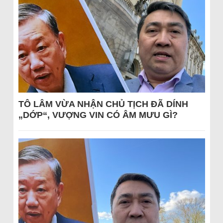
TÔ LÂM VỪA NHẬN CHỦ TỊCH ĐÃ DÍNH
„DỚP“, VƯỢNG VIN CÓ ÂM MƯU GÌ?