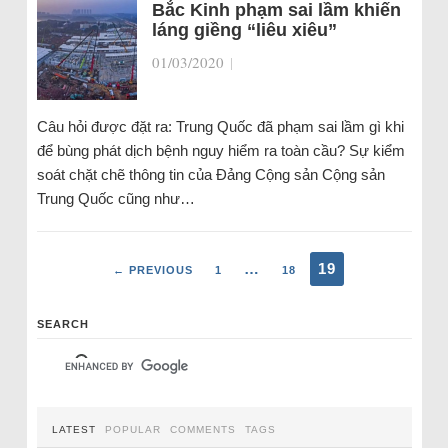
Bắc Kinh phạm sai lầm khiến
láng giềng “liêu xiêu”
01/03/2020
|
Câu hỏi được đặt ra: Trung Quốc đã phạm sai lầm gì khi
để bùng phát dịch bệnh nguy hiểm ra toàn cầu? Sự kiểm
soát chặt chẽ thông tin của Đảng Cộng sản Cộng sản
Trung Quốc cũng như…
…
19
← PREVIOUS
1
18
SEARCH
LATEST
POPULAR
COMMENTS
TAGS