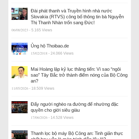
Đài phát thanh và Truyền hình nhà nước
Slovakia (RTVS) công bố thông tin bà Nguyễn
Thị Thanh Nhàn trốn sang Đức!
06/08/2023
- 5.165 Views
Ủng hộ Thoibao.de
15/02/2018
- 24.066 Views
Mai Hoàng lập kỷ lục thăng tiến: Vì sao “ngôi
sao” Tây Bắc trở thành điểm nóng của Bộ Công
an?
11/05/2026
- 18.509 Views
Đẩy người nghèo ra đường để nhường đặc
quyền cho giới siêu giàu
17/06/2026
- 14.528 Views
Thanh lọc bộ máy Bộ Công an: Tinh giản thực