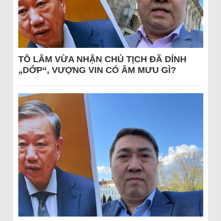
TÔ LÂM VỪA NHẬN CHỦ TỊCH ĐÃ DÍNH
„DỚP“, VƯỢNG VIN CÓ ÂM MƯU GÌ?