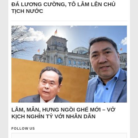
ĐÁ LƯƠNG CƯỜNG, TÔ LÂM LÊN CHỦ
TỊCH NƯỚC
LÂM, MẪN, HƯNG NGỒI GHẾ MỚI – VỞ
KỊCH NGHÌN TỶ VỚI NHÂN DÂN
FOLLOW US