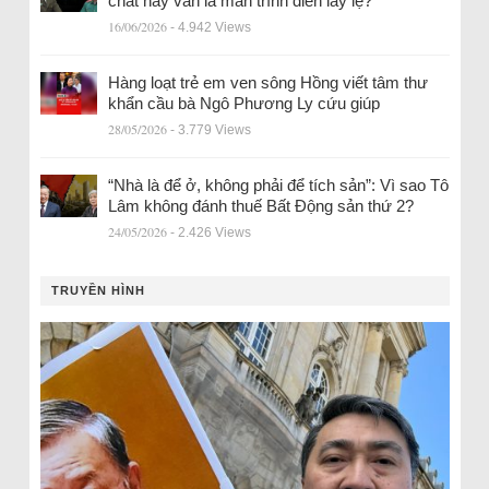
chất hay vẫn là màn trình diễn lấy lệ?
16/06/2026
- 4.942 Views
Hàng loạt trẻ em ven sông Hồng viết tâm thư
khẩn cầu bà Ngô Phương Ly cứu giúp
28/05/2026
- 3.779 Views
“Nhà là để ở, không phải để tích sản”: Vì sao Tô
Lâm không đánh thuế Bất Động sản thứ 2?
24/05/2026
- 2.426 Views
TRUYỀN HÌNH