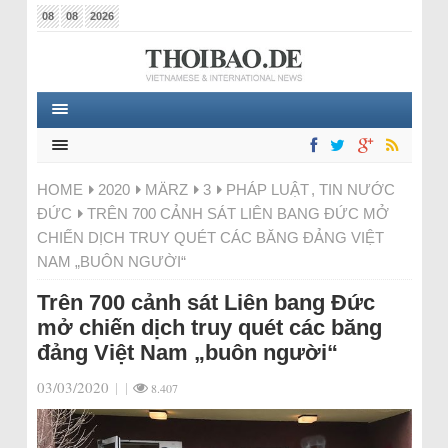
08
08
2026
HOME
2020
MÄRZ
3
PHÁP LUẬT
,
TIN NƯỚC
ĐỨC
TRÊN 700 CẢNH SÁT LIÊN BANG ĐỨC MỞ
CHIẾN DỊCH TRUY QUÉT CÁC BĂNG ĐẢNG VIỆT
NAM „BUÔN NGƯỜI“
Trên 700 cảnh sát Liên bang Đức
mở chiến dịch truy quét các băng
đảng Việt Nam „buôn người“
03/03/2020
|
|
8.407