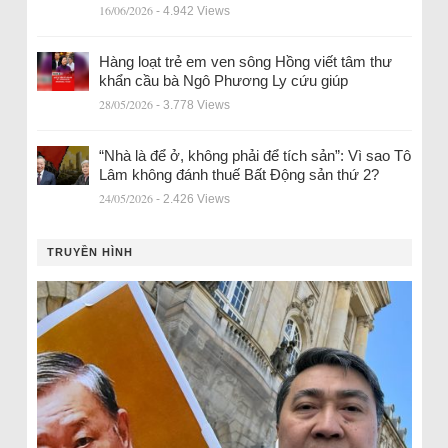
16/06/2026
- 4.942 Views
Hàng loạt trẻ em ven sông Hồng viết tâm thư
khẩn cầu bà Ngô Phương Ly cứu giúp
28/05/2026
- 3.778 Views
“Nhà là để ở, không phải để tích sản”: Vì sao Tô
Lâm không đánh thuế Bất Động sản thứ 2?
24/05/2026
- 2.426 Views
TRUYỀN HÌNH