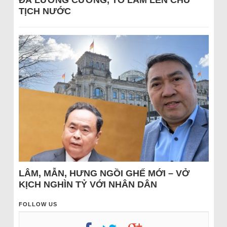
ĐÁ LƯƠNG CƯỜNG, TÔ LÂM LÊN CHỦ
TỊCH NƯỚC
LÂM, MẪN, HƯNG NGỒI GHẾ MỚI – VỞ
KỊCH NGHÌN TỶ VỚI NHÂN DÂN
FOLLOW US