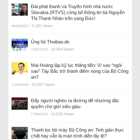
Đài phát thanh và Truyền hình nhà nước
Slovakia (RTVS) công bố thông tin bà Nguyễn
Thị Thanh Nhàn trốn sang Đức!
06/08/2023
- 5.165 Views
Ủng hộ Thoibao.de
15/02/2018
- 24.064 Views
Mai Hoàng lập kỷ lục thăng tiến: Vì sao “ngôi
sao” Tây Bắc trở thành điểm nóng của Bộ Công
an?
11/05/2026
- 18.507 Views
Đẩy người nghèo ra đường để nhường đặc
quyền cho giới siêu giàu
17/06/2026
- 14.528 Views
Thanh lọc bộ máy Bộ Công an: Tinh giản thực
chất hay vẫn là màn trình diễn lấy lệ?