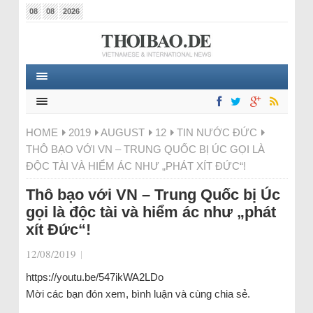
08
08
2026
HOME
2019
AUGUST
12
TIN NƯỚC ĐỨC
THÔ BẠO VỚI VN – TRUNG QUỐC BỊ ÚC GỌI LÀ
ĐỘC TÀI VÀ HIỂM ÁC NHƯ „PHÁT XÍT ĐỨC“!
Thô bạo với VN – Trung Quốc bị Úc
gọi là độc tài và hiểm ác như „phát
xít Đức“!
12/08/2019
|
https://youtu.be/547ikWA2LDo
Mời các bạn đón xem, bình luận và cùng chia sẻ.