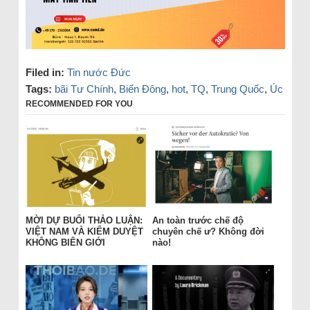
Filed in:
Tin nước Đức
Tags:
bãi Tư Chính
,
Biển Đông
,
hot
,
TQ
,
Trung Quốc
,
Úc
RECOMMENDED FOR YOU
MỜI DỰ BUỔI THẢO LUẬN:
An toàn trước chế độ
VIỆT NAM VÀ KIỂM DUYỆT
chuyên chế ư? Không đời
KHÔNG BIÊN GIỚI
nào!