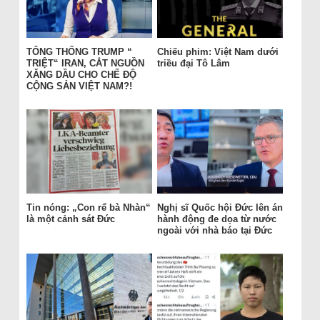
TỔNG THỐNG TRUMP “
Chiếu phim: Việt Nam dưới
TRIỆT“ IRAN, CẮT NGUỒN
triều đại Tô Lâm
XĂNG DẦU CHO CHẾ ĐỘ
CỘNG SẢN VIỆT NAM?!
Tin nóng: „Con rể bà Nhàn“
Nghị sĩ Quốc hội Đức lên án
là một cảnh sát Đức
hành động đe dọa từ nước
ngoài với nhà báo tại Đức