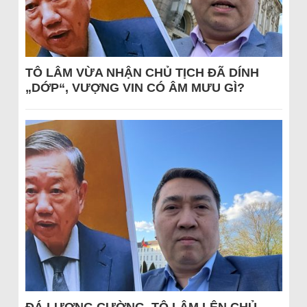
TÔ LÂM VỪA NHẬN CHỦ TỊCH ĐÃ DÍNH
„DỚP“, VƯỢNG VIN CÓ ÂM MƯU GÌ?