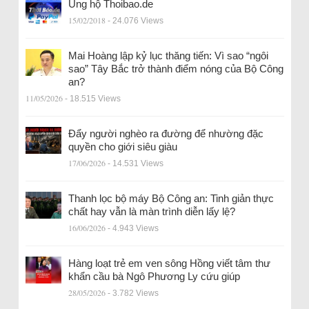
Ủng hộ Thoibao.de
15/02/2018
- 24.076 Views
Mai Hoàng lập kỷ lục thăng tiến: Vì sao “ngôi
sao” Tây Bắc trở thành điểm nóng của Bộ Công
an?
11/05/2026
- 18.515 Views
Đẩy người nghèo ra đường để nhường đặc
quyền cho giới siêu giàu
17/06/2026
- 14.531 Views
Thanh lọc bộ máy Bộ Công an: Tinh giản thực
chất hay vẫn là màn trình diễn lấy lệ?
16/06/2026
- 4.943 Views
Hàng loạt trẻ em ven sông Hồng viết tâm thư
khẩn cầu bà Ngô Phương Ly cứu giúp
28/05/2026
- 3.782 Views