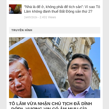
“Nhà là để ở, không phải để tích sản”: Vì sao Tô
Lâm không đánh thuế Bất Động sản thứ 2?
24/05/2026
- 2.431 Views
TRUYỀN HÌNH
TÔ LÂM VỪA NHẬN CHỦ TỊCH ĐÃ DÍNH