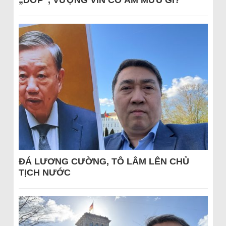
„DỚP“, VƯỢNG VIN CÓ ÂM MƯU GÌ?
ĐÁ LƯƠNG CƯỜNG, TÔ LÂM LÊN CHỦ
TỊCH NƯỚC