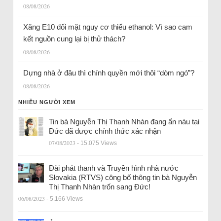
08/08/2026
Xăng E10 đối mặt nguy cơ thiếu ethanol: Vì sao cam
kết nguồn cung lại bị thử thách?
08/08/2026
Dựng nhà ở đâu thì chính quyền mới thôi “dòm ngó”?
08/08/2026
NHIỀU NGƯỜI XEM
Tin bà Nguyễn Thị Thanh Nhàn đang ẩn náu tại
Đức đã được chính thức xác nhận
07/08/2023
- 15.075 Views
Đài phát thanh và Truyền hình nhà nước
Slovakia (RTVS) công bố thông tin bà Nguyễn
Thị Thanh Nhàn trốn sang Đức!
06/08/2023
- 5.166 Views