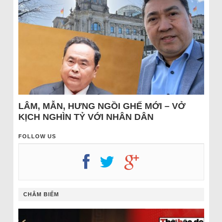
LÂM, MẪN, HƯNG NGỒI GHẾ MỚI – VỞ
KỊCH NGHÌN TỶ VỚI NHÂN DÂN
FOLLOW US
CHÂM BIẾM