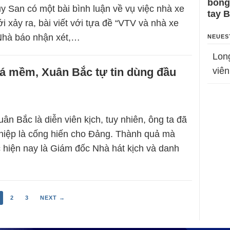
bỗng
 San có một bài bình luận về vụ việc nhà xe
tay 
 xảy ra, bài viết với tựa đề “VTV và nhà xe
Nhà báo nhận xét,…
NEUES
Lon
á mềm, Xuân Bắc tự tin dùng đầu
viên
n Bắc là diễn viên kịch, tuy nhiên, ông ta đã
hiệp là cống hiến cho Đảng. Thành quả mà
 hiện nay là Giám đốc Nhà hát kịch và danh
2
3
NEXT →