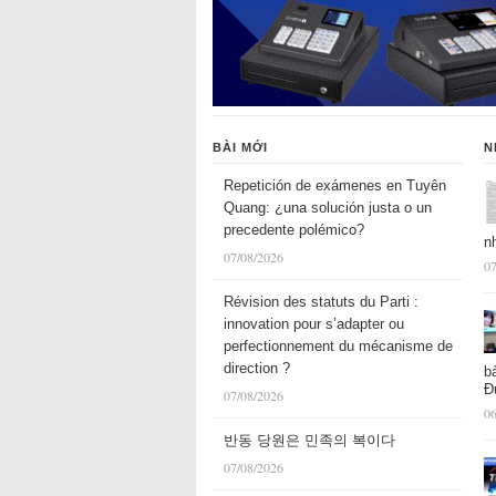
BÀI MỚI
N
Repetición de exámenes en Tuyên
Quang: ¿una solución justa o un
precedente polémico?
n
07/08/2026
07
Révision des statuts du Parti :
innovation pour s’adapter ou
perfectionnement du mécanisme de
direction ?
b
Đ
07/08/2026
06
반동 당원은 민족의 복이다
07/08/2026