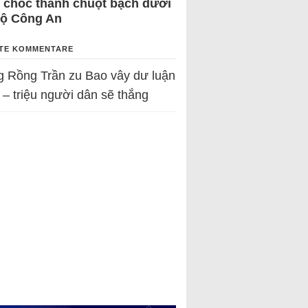
 chốc thành chuột bạch dưới
Bộ Công An
TE KOMMENTARE
g Rồng Trần
zu
Bao vây dư luận
 – triệu người dân sẽ thắng