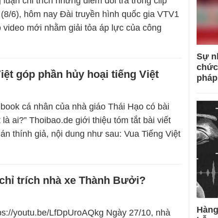
 luận chỉ trích những điểm dối trá trong clip
(8/6), hôm nay Đài truyền hình quốc gia VTV1
ip video mới nhằm giải tỏa áp lực của công
Sự n
chức
iệt góp phần hủy hoại tiếng Việt
pháp
book cá nhân của nhà giáo Thái Hạo có bài
 là ai?” Thoibao.de giới thiệu tóm tắt bài viết
án thính giả, nội dung như sau: Vua Tiếng Việt
chỉ trích nhà xe Thành Bưởi?
Hàng
tps://youtu.be/LfDpUroAQkg Ngày 27/10, nhà