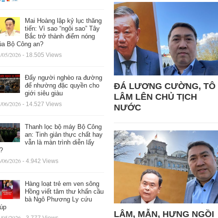
Mai Hoàng lập kỷ lục thăng
tiến: Vì sao “ngôi sao” Tây
Bắc trở thành điểm nóng
ủa Bộ Công an?
/05/2026
- 18.505 Views
Đẩy người nghèo ra đường
ĐÁ LƯƠNG CƯỜNG, TÔ
để nhường đặc quyền cho
giới siêu giàu
LÂM LÊN CHỦ TỊCH
/06/2026
- 14.527 Views
NƯỚC
Thanh lọc bộ máy Bộ Công
an: Tinh giản thực chất hay
vẫn là màn trình diễn lấy
ệ?
/06/2026
- 4.942 Views
Hàng loạt trẻ em ven sông
Hồng viết tâm thư khẩn cầu
bà Ngô Phương Ly cứu
iúp
LÂM, MẪN, HƯNG NGỒI
/05/2026