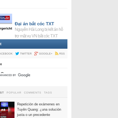
Đại án bắt cóc TXT
Nguyễn Hải Long bị kết án hỗ
trợ mật vụ VN bắt cóc TXT
E
ACEBOOK
TWITTER
GOOGLE+
RSS
H
EST
POPULAR
COMMENTS
TAGS
Repetición de exámenes en
Tuyên Quang: ¿una solución
justa o un precedente