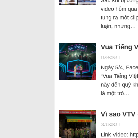
Sau khi bị công
video hôm qua 
tung ra một cl
luận, nhưng…
Vua Tiếng V
11/04/2024
|
Ngày 5/4, Face
“Vua Tiếng Việt
này đến quý kh
là một trò…
Vì sao VTV 
02/11/2023
|
Link Video: ht