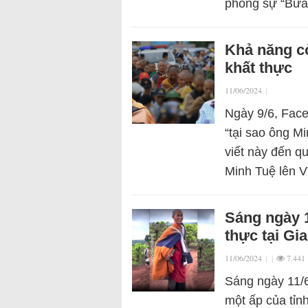
phóng sự “Bữa
Khả năng c
khất thực
11/06/2024
|
Ngày 9/6, Face
“tại sao ông Mi
viết này đến q
Minh Tuệ lên 
Sáng ngày 1
thực tại Gi
11/06/2024
|
|
7.441
Sáng ngày 11/6,
một ấp của tỉn