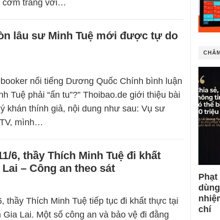
 cơm trắng với…
òn lâu sư Minh Tuệ mới được tự do
CHÂM
booker nổi tiếng Dương Quốc Chính bình luận
nh Tuệ phải “ẩn tu”?” Thoibao.de giới thiệu bài
uý khán thính giả, nội dung như sau: Vụ sư
VTV, mình…
1/6, thầy Thích Minh Tuệ đi khất
a Lai – Công an theo sát
Phạt
dùng
nhiệ
 thầy Thích Minh Tuệ tiếp tục đi khất thực tại
chí
h Gia Lai. Một số công an và bảo vệ đi đằng