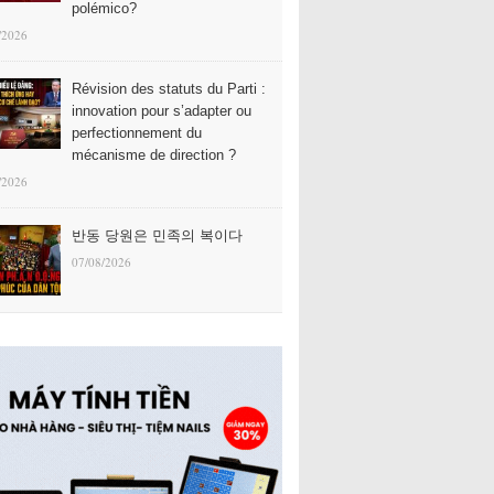
polémico?
/2026
Révision des statuts du Parti :
innovation pour s’adapter ou
perfectionnement du
mécanisme de direction ?
/2026
반동 당원은 민족의 복이다
07/08/2026