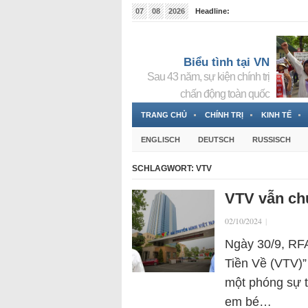
07
08
2026
Headline:
Tin bà Nguyễn Thị Thanh Nhàn đang ẩn náu tại Đức
Biểu tình tại VN
Sau 43 năm, sự kiện chính trị
chấn động toàn quốc
TRANG CHỦ
CHÍNH TRỊ
KINH TẾ
ENGLISCH
DEUTSCH
RUSSISCH
SCHLAGWORT:
VTV
VTV vẫn chư
02/10/2024
|
Ngày 30/9, RFA
Tiền Về (VTV)”
một phóng sự t
em bé…