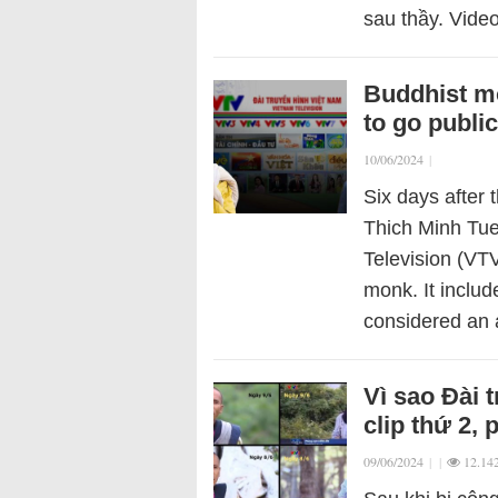
sau thầy. Vid
Buddhist mo
to go public
10/06/2024
|
Six days afte
Thich Minh Tue
Television (VTV
monk. It includ
considered an
Vì sao Đài 
clip thứ 2,
09/06/2024
|
|
12.14