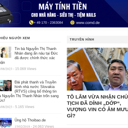
HIỀU NGƯỜI XEM
TRUYỀN HÌNH
Tin bà Nguyễn Thị Thanh
Nhàn đang ẩn náu tại Đức
đã được chính thức xác
hận
/08/2023
- 15.069 Views
Đài phát thanh và Truyền
hình nhà nước Slovakia
(RTVS) công bố thông tin
à Nguyễn Thị Thanh Nhàn trốn sang
TÔ LÂM VỪA NHẬN CHỦ
ức!
TỊCH ĐÃ DÍNH „DỚP“,
/08/2023
- 5.165 Views
VƯỢNG VIN CÓ ÂM MƯ
GÌ?
Ủng hộ Thoibao.de
15/02/2018
- 24.063 Views