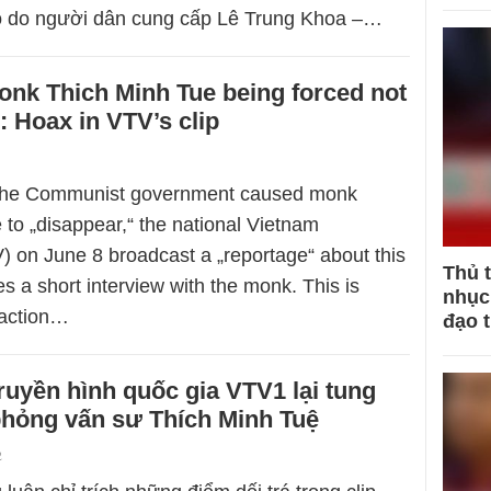
eo do người dân cung cấp Lê Trung Khoa –…
nk Thich Minh Tue being forced not
: Hoax in VTV’s clip
r the Communist government caused monk
 to „disappear,“ the national Vietnam
) on June 8 broadcast a „reportage“ about this
Thủ 
es a short interview with the monk. This is
nhục 
 action…
đạo 
truyền hình quốc gia VTV1 lại tung
 phỏng vấn sư Thích Minh Tuệ
2