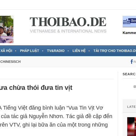
 đã được chính thức xác nhận
3 Jahren ago
XÃ HỘI
PHÁP LUẬT
TV&RADIO
LIÊN HỆ
TÀI TRỢ CHO THOIBAO.D
CHINESISCH
F
SEARC
a chừa thói đưa tin vịt
 Tiếng Việt đăng bình luận “Vua Tin Vịt Vơ
LAT
 của tác giả Nguyễn Nhơn. Tác giả đề cập đến
rên VTV, ghi lại bữa ăn của một trong những