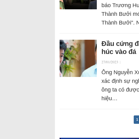
báo Trương Huy
Thành Bưởi mới
Thành Bưởi”. 
Đầu cứng đ
húc vào đá
27/01/2023
|
Ông Nguyễn Xuâ
xác định sự ng
ông ta có được
hiệu…
1