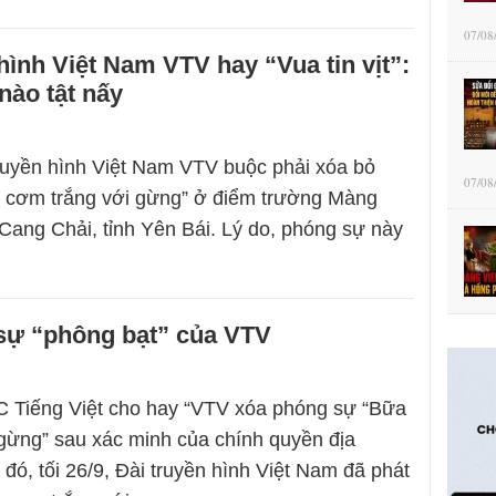
07/08
hình Việt Nam VTV hay “Vua tin vịt”:
nào tật nấy
ruyền hình Việt Nam VTV buộc phải xóa bỏ
07/08
 cơm trắng với gừng” ở điểm trường Màng
ang Chải, tỉnh Yên Bái. Lý do, phóng sự này
sự “phông bạt” của VTV
C Tiếng Việt cho hay “VTV xóa phóng sự “Bữa
gừng” sau xác minh của chính quyền địa
đó, tối 26/9, Đài truyền hình Việt Nam đã phát