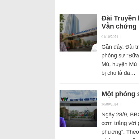
Đài Truyền 
Vẫn chứng 
01/10/2024
|
Gần đây, Đài t
phóng sự “Bữa
Mủ, huyện Mù C
bị cho là đã…
Một phóng 
30/09/2024
|
Ngày 28/9, BB
cơm trắng với 
phương”. Theo 