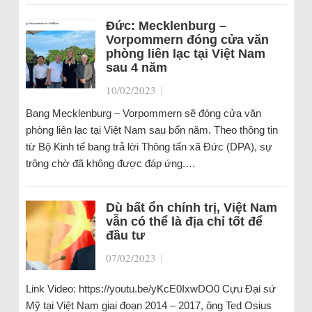
Đức: Mecklenburg –
Vorpommern đóng cửa văn
phòng liên lạc tại Việt Nam
sau 4 năm
10/02/2023
|
Bang Mecklenburg – Vorpommern sẽ đóng cửa văn
phòng liên lạc tại Việt Nam sau bốn năm. Theo thông tin
từ Bộ Kinh tế bang trả lời Thông tấn xã Đức (DPA), sự
trông chờ đã không được đáp ứng.…
Dù bất ổn chính trị, Việt Nam
vẫn có thể là địa chỉ tốt để
đầu tư
07/02/2023
|
Link Video: https://youtu.be/yKcE0IxwDO0 Cựu Đại sứ
Mỹ tại Việt Nam giai đoạn 2014 – 2017, ông Ted Osius