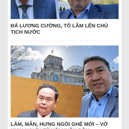
ĐÁ LƯƠNG CƯỜNG, TÔ LÂM LÊN CHỦ
TỊCH NƯỚC
LÂM, MẪN, HƯNG NGỒI GHẾ MỚI – VỞ