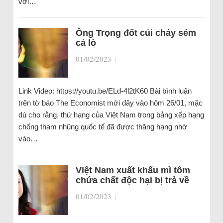
với…
Ông Trọng đốt củi cháy sém
cả lò
01/02/2023
|
Link Video: https://youtu.be/ELd-4l2tK60 Bài bình luận
trên tờ báo The Economist mới đây vào hôm 26/01, mặc
dù cho rằng, thứ hạng của Việt Nam trong bảng xếp hạng
chống tham nhũng quốc tế đã được thăng hạng nhờ
vào…
Việt Nam xuất khẩu mì tôm
chứa chất độc hại bị trả về
01/02/2023
|