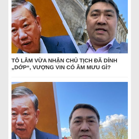
TÔ LÂM VỪA NHẬN CHỦ TỊCH ĐÃ DÍNH
„DỚP“, VƯỢNG VIN CÓ ÂM MƯU GÌ?