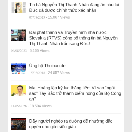
Tin bà Nguyễn Thị Thanh Nhàn đang ẩn náu tại
Đức đã được chính thức xác nhận
07/08/2023
- 15.067 Views
Đài phát thanh và Truyền hình nhà nước
Slovakia (RTVS) công bố thông tin bà Nguyễn
Thị Thanh Nhàn trốn sang Đức!
06/08/2023
- 5.165 Views
Ủng hộ Thoibao.de
15/02/2018
- 24.057 Views
Mai Hoàng lập kỷ lục thăng tiến: Vì sao “ngôi
sao” Tây Bắc trở thành điểm nóng của Bộ Công
an?
11/05/2026
- 18.504 Views
Đẩy người nghèo ra đường để nhường đặc
quyền cho giới siêu giàu