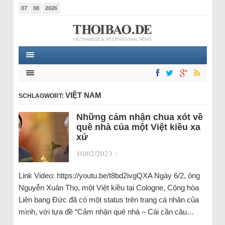
07
08
2026
VIỆT NAM
SCHLAGWORT:
Những cảm nhận chua xót về
quê nhà của một Việt kiều xa
xứ
10/02/2023
|
Link Video: https://youtu.be/t8bd2ivgQXA Ngày 6/2, ông
Nguyễn Xuân Thọ, một Việt kiều tại Cologne, Cộng hòa
Liên bang Đức đã có một status trên trang cá nhân của
mình, với tựa đề “Cảm nhận quê nhà – Cái cần câu…