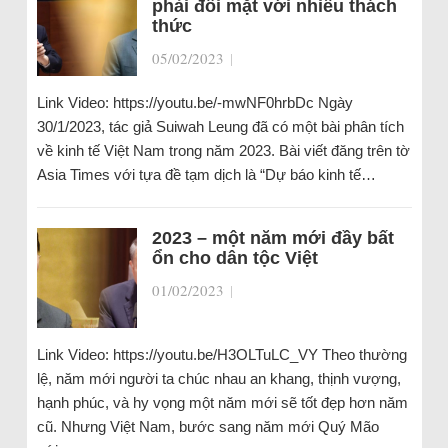
phải đối mặt với nhiều thách
thức
05/02/2023
|
Link Video: https://youtu.be/-mwNF0hrbDc Ngày
30/1/2023, tác giả Suiwah Leung đã có một bài phân tích
về kinh tế Việt Nam trong năm 2023. Bài viết đăng trên tờ
Asia Times với tựa đề tạm dịch là “Dự báo kinh tế…
2023 – một năm mới đầy bất
ổn cho dân tộc Việt
01/02/2023
|
Link Video: https://youtu.be/H3OLTuLC_VY Theo thường
lệ, năm mới người ta chúc nhau an khang, thịnh vượng,
hạnh phúc, và hy vọng một năm mới sẽ tốt đẹp hơn năm
cũ. Nhưng Việt Nam, bước sang năm mới Quý Mão