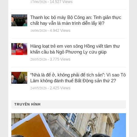
17/06/2026
- 14.527 Views
Thanh lọc bộ máy Bộ Công an: Tinh giản thực
chất hay vẫn là màn trình diễn lấy lệ?
16/06/2026
- 4.942 Views
Hàng loạt trẻ em ven sông Hồng viết tâm thư
khẩn cầu bà Ngô Phương Ly cứu giúp
28/05/2026
- 3.775 Views
“Nhà là để ở, không phải để tích sản”: Vì sao Tô
Lâm không đánh thuế Bất Động sản thứ 2?
24/05/2026
- 2.425 Views
TRUYỀN HÌNH