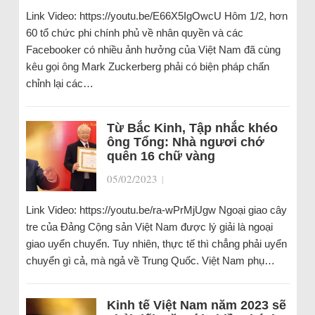
Link Video: https://youtu.be/E66X5IgOwcU Hôm 1/2, hơn
60 tổ chức phi chính phủ về nhân quyền và các
Facebooker có nhiều ảnh hưởng của Việt Nam đã cùng
kêu gọi ông Mark Zuckerberg phải có biện pháp chấn
chỉnh lại các…
Từ Bắc Kinh, Tập nhắc khéo
ông Tổng: Nhà ngươi chớ
quên 16 chữ vàng
05/02/2023
|
Link Video: https://youtu.be/ra-wPrMjUgw Ngoại giao cây
tre của Đảng Cộng sản Việt Nam được lý giải là ngoại
giao uyển chuyển. Tuy nhiên, thực tế thì chẳng phải uyển
chuyển gì cả, mà ngả về Trung Quốc. Việt Nam phụ…
Kinh tế Việt Nam năm 2023 sẽ