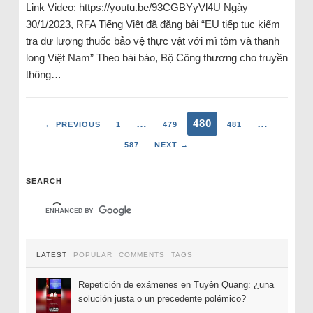
Link Video: https://youtu.be/93CGBYyVl4U Ngày
30/1/2023, RFA Tiếng Việt đã đăng bài “EU tiếp tục kiểm
tra dư lượng thuốc bảo vệ thực vật với mì tôm và thanh
long Việt Nam” Theo bài báo, Bộ Công thương cho truyền
thông…
…
480
…
← PREVIOUS
1
479
481
587
NEXT →
SEARCH
LATEST
POPULAR
COMMENTS
TAGS
Repetición de exámenes en Tuyên Quang: ¿una
solución justa o un precedente polémico?