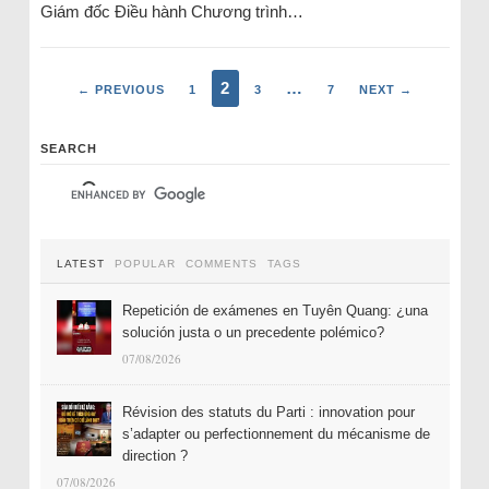
Giám đốc Điều hành Chương trình…
2
…
← PREVIOUS
1
3
7
NEXT →
SEARCH
LATEST
POPULAR
COMMENTS
TAGS
Repetición de exámenes en Tuyên Quang: ¿una
solución justa o un precedente polémico?
07/08/2026
Révision des statuts du Parti : innovation pour
s’adapter ou perfectionnement du mécanisme de
direction ?
07/08/2026