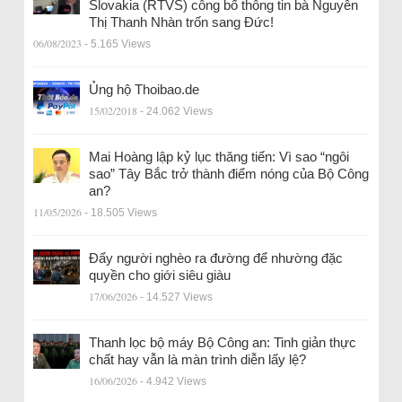
Slovakia (RTVS) công bố thông tin bà Nguyễn
Thị Thanh Nhàn trốn sang Đức!
06/08/2023
- 5.165 Views
Ủng hộ Thoibao.de
15/02/2018
- 24.062 Views
Mai Hoàng lập kỷ lục thăng tiến: Vì sao “ngôi
sao” Tây Bắc trở thành điểm nóng của Bộ Công
an?
11/05/2026
- 18.505 Views
Đẩy người nghèo ra đường để nhường đặc
quyền cho giới siêu giàu
17/06/2026
- 14.527 Views
Thanh lọc bộ máy Bộ Công an: Tinh giản thực
chất hay vẫn là màn trình diễn lấy lệ?
16/06/2026
- 4.942 Views