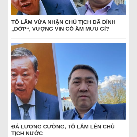
TÔ LÂM VỪA NHẬN CHỦ TỊCH ĐÃ DÍNH
„DỚP“, VƯỢNG VIN CÓ ÂM MƯU GÌ?
ĐÁ LƯƠNG CƯỜNG, TÔ LÂM LÊN CHỦ
TỊCH NƯỚC