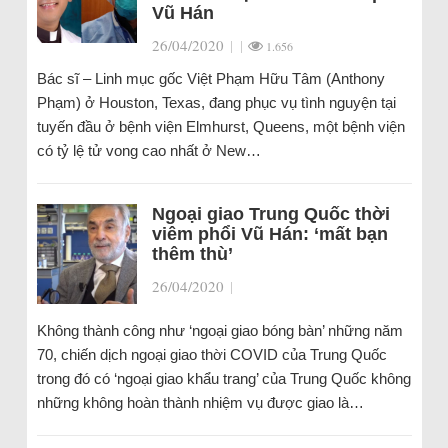
Vũ Hán
26/04/2020
|
|
1.656
Bác sĩ – Linh mục gốc Việt Phạm Hữu Tâm (Anthony
Phạm) ở Houston, Texas, đang phục vụ tình nguyện tại
tuyến đầu ở bệnh viện Elmhurst, Queens, một bệnh viện
có tỷ lệ tử vong cao nhất ở New…
Ngoại giao Trung Quốc thời
viêm phổi Vũ Hán: ‘mất bạn
thêm thù’
26/04/2020
|
Không thành công như ‘ngoại giao bóng bàn’ những năm
70, chiến dịch ngoại giao thời COVID của Trung Quốc
trong đó có ‘ngoại giao khẩu trang’ của Trung Quốc không
những không hoàn thành nhiệm vụ được giao là…