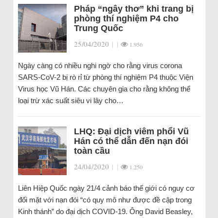
Pháp “ngây thơ” khi trang bị
phòng thí nghiệm P4 cho
Trung Quốc
25/04/2020
|
|
1.956
Ngày càng có nhiều nghi ngờ cho rằng virus corona
SARS-CoV-2 bị rò rỉ từ phòng thí nghiệm P4 thuộc Viện
Virus học Vũ Hán. Các chuyên gia cho rằng không thể
loại trừ xác suất siêu vi lây cho…
LHQ: Đại dịch viêm phổi Vũ
Hán có thể dẫn đến nạn đói
toàn cầu
24/04/2020
|
|
1.250
Liên Hiệp Quốc ngày 21/4 cảnh báo thế giới có nguy cơ
đối mặt với nạn đói “có quy mô như được đề cập trong
Kinh thánh” do đại dịch COVID-19. Ông David Beasley,