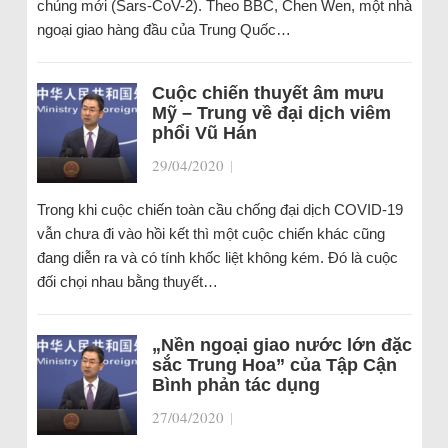
chủng mới (Sars-CoV-2). Theo BBC, Chen Wen, một nhà
ngoại giao hàng đầu của Trung Quốc…
Cuộc chiến thuyết âm mưu
Mỹ – Trung về đại dịch viêm
phổi Vũ Hán
29/04/2020
|
Trong khi cuộc chiến toàn cầu chống đại dịch COVID-19
vẫn chưa đi vào hồi kết thì một cuộc chiến khác cũng
đang diễn ra và có tính khốc liệt không kém. Đó là cuộc
đối chọi nhau bằng thuyết…
„Nền ngoại giao nước lớn đặc
sắc Trung Hoa” của Tập Cận
Bình phản tác dụng
27/04/2020
|