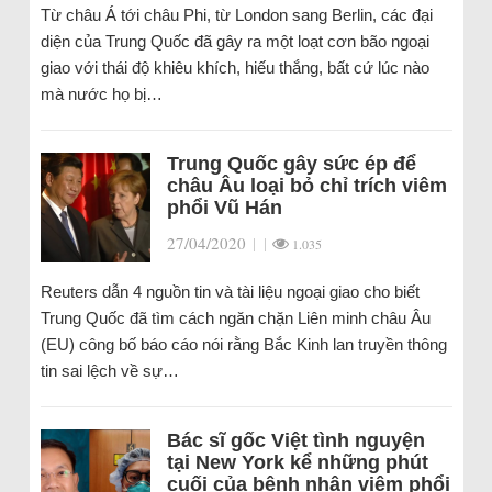
Từ châu Á tới châu Phi, từ London sang Berlin, các đại
diện của Trung Quốc đã gây ra một loạt cơn bão ngoại
giao với thái độ khiêu khích, hiếu thắng, bất cứ lúc nào
mà nước họ bị…
Trung Quốc gây sức ép để
châu Âu loại bỏ chỉ trích viêm
phổi Vũ Hán
27/04/2020
|
|
1.035
Reuters dẫn 4 nguồn tin và tài liệu ngoại giao cho biết
Trung Quốc đã tìm cách ngăn chặn Liên minh châu Âu
(EU) công bố báo cáo nói rằng Bắc Kinh lan truyền thông
tin sai lệch về sự…
Bác sĩ gốc Việt tình nguyện
tại New York kể những phút
cuối của bệnh nhân viêm phổi