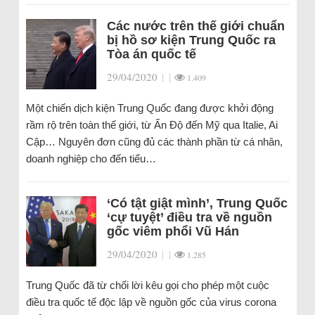
Các nước trên thế giới chuẩn
bị hồ sơ kiện Trung Quốc ra
Tòa án quốc tế
29/04/2020
|
|
1.409
Một chiến dịch kiện Trung Quốc đang được khởi động
rầm rộ trên toàn thế giới, từ Ấn Độ đến Mỹ qua Italie, Ai
Cập… Nguyên đơn cũng đủ các thành phần từ cá nhân,
doanh nghiệp cho đến tiểu…
‘Có tật giật mình’, Trung Quốc
‘cự tuyệt’ điều tra về nguồn
gốc viêm phổi Vũ Hán
29/04/2020
|
|
1.285
Trung Quốc đã từ chối lời kêu gọi cho phép một cuộc
điều tra quốc tế độc lập về nguồn gốc của virus corona