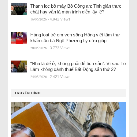
Thanh lọc bộ máy Bộ Công an: Tinh giản thực
chất hay vẫn là màn trình diễn lấy lệ?
16/06/2026
- 4.942 Views
Hàng loạt trẻ em ven sông Hồng viết tâm thư
khẩn cầu bà Ngô Phương Ly cứu giúp
28/05/2026
- 3.773 Views
“Nhà là để ở, không phải để tích sản”: Vì sao Tô
Lâm không đánh thuế Bất Động sản thứ 2?
24/05/2026
- 2.421 Views
TRUYỀN HÌNH