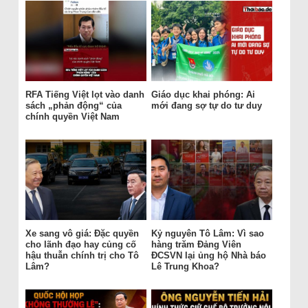
RFA Tiếng Việt lọt vào danh
Giáo dục khai phóng: Ai
sách „phản động“ của
mới đang sợ tự do tư duy
chính quyền Việt Nam
Xe sang vô giá: Đặc quyền
Kỷ nguyên Tô Lâm: Vì sao
cho lãnh đạo hay củng cố
hàng trăm Đảng Viên
hậu thuẫn chính trị cho Tô
ĐCSVN lại ủng hộ Nhà báo
Lâm?
Lê Trung Khoa?