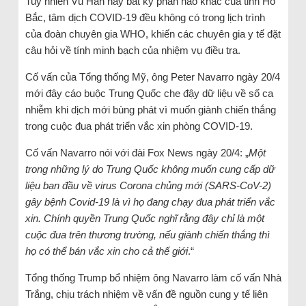
Tuy nhiên Vũ Hán hay bất kỳ phần nào khác của tỉnh Hồ
Bắc, tâm dịch COVID-19 đều không có trong lịch trình
của đoàn chuyên gia WHO, khiến các chuyên gia y tế đặt
câu hỏi về tính minh bạch của nhiệm vụ điều tra.
Cố vấn của Tổng thống Mỹ, ông Peter Navarro ngày 20/4
mới đây cáo buộc Trung Quốc che đậy dữ liệu về số ca
nhiễm khi dịch mới bùng phát vì muốn giành chiến thắng
trong cuộc đua phát triển vắc xin phòng COVID-19.
Cố vấn Navarro nói với đài Fox News ngày 20/4: „
Một
trong những lý do Trung Quốc không muốn cung cấp dữ
liệu ban đầu về virus Corona chủng mới (SARS-CoV-2)
gây bệnh Covid-19 là vì họ đang chạy đua phát triển vắc
xin. Chính quyền Trung Quốc nghĩ rằng đây chỉ là một
cuộc đua trên thương trường, nếu giành chiến thắng thì
họ có thể bán vắc xin cho cả thế giới
.“
Tổng thống Trump bổ nhiệm ông Navarro làm cố vấn Nhà
Trắng, chịu trách nhiệm về vấn đề nguồn cung y tế liên