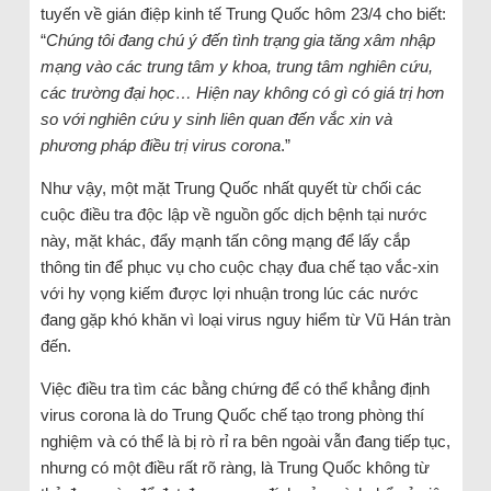
tuyến về gián điệp kinh tế Trung Quốc hôm 23/4 cho biết:
“
Chúng tôi đang chú ý đến tình trạng gia tăng xâm nhập
mạng vào các trung tâm y khoa, trung tâm nghiên cứu,
các trường đại học… Hiện nay không có gì có giá trị hơn
so với nghiên cứu y sinh liên quan đến vắc xin và
phương pháp điều trị virus corona
.”
Như vậy, một mặt Trung Quốc nhất quyết từ chối các
cuộc điều tra độc lập về nguồn gốc dịch bệnh tại nước
này, mặt khác, đẩy mạnh tấn công mạng để lấy cắp
thông tin để phục vụ cho cuộc chạy đua chế tạo vắc-xin
với hy vọng kiếm được lợi nhuận trong lúc các nước
đang gặp khó khăn vì loại virus nguy hiểm từ Vũ Hán tràn
đến.
Việc điều tra tìm các bằng chứng để có thể khẳng định
virus corona là do Trung Quốc chế tạo trong phòng thí
nghiệm và có thể là bị rò rỉ ra bên ngoài vẫn đang tiếp tục,
nhưng có một điều rất rõ ràng, là Trung Quốc không từ