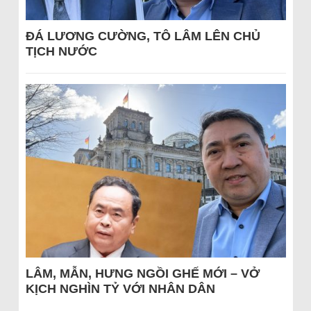
ĐÁ LƯƠNG CƯỜNG, TÔ LÂM LÊN CHỦ
TỊCH NƯỚC
LÂM, MẪN, HƯNG NGỒI GHẾ MỚI – VỞ
KỊCH NGHÌN TỶ VỚI NHÂN DÂN