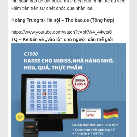
thủ đoạn nào để đạt được mục đích của mình, kể cả việc
kiếm tiền trên sự chết chóc của nhân loại.
Hoàng Trung từ Hà nội – Thoibao.de (Tổng hợp)
https://www.youtube.com/watch?v=oKW4_44wts0
TQ – Kẻ bán vé „vào lò“ cho người dân thế giới