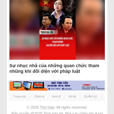
Sự nhục nhã của những quan chức tham
nhũng khi đối diện với pháp luật
Trang chủ
Chính trị
Kinh tế
Xã hội
QUÂN SỰ
© 2026
Thời báo
. All rights reserved.
Bản quyền @2025 Thời báo.de. Mọi sao chép nội dung