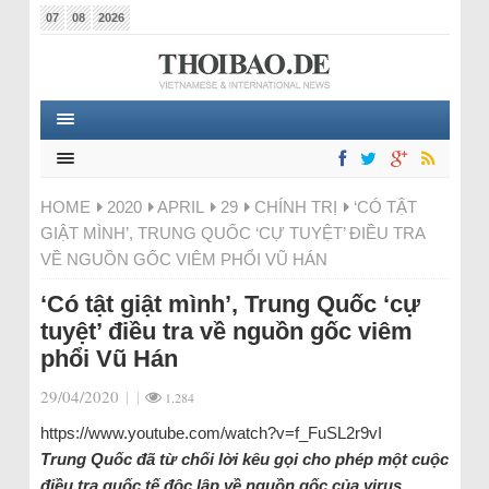
07
08
2026
HOME
2020
APRIL
29
CHÍNH TRỊ
‘CÓ TẬT
GIẬT MÌNH’, TRUNG QUỐC ‘CỰ TUYỆT’ ĐIỀU TRA
VỀ NGUỒN GỐC VIÊM PHỔI VŨ HÁN
‘Có tật giật mình’, Trung Quốc ‘cự
tuyệt’ điều tra về nguồn gốc viêm
phổi Vũ Hán
29/04/2020
|
|
1.284
https://www.youtube.com/watch?v=f_FuSL2r9vI
Trung Quốc đã từ chối lời kêu gọi cho phép một cuộc
điều tra quốc tế độc lập về nguồn gốc của virus