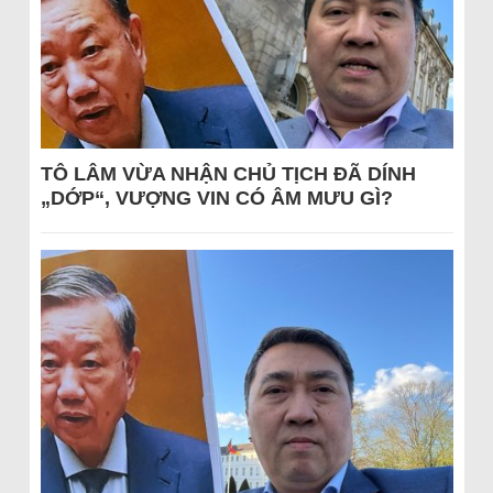
TÔ LÂM VỪA NHẬN CHỦ TỊCH ĐÃ DÍNH
„DỚP“, VƯỢNG VIN CÓ ÂM MƯU GÌ?