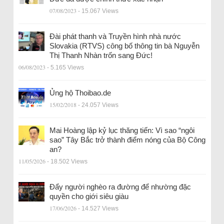
07/08/2023
- 15.067 Views
Đài phát thanh và Truyền hình nhà nước
Slovakia (RTVS) công bố thông tin bà Nguyễn
Thị Thanh Nhàn trốn sang Đức!
06/08/2023
- 5.165 Views
Ủng hộ Thoibao.de
15/02/2018
- 24.057 Views
Mai Hoàng lập kỷ lục thăng tiến: Vì sao “ngôi
sao” Tây Bắc trở thành điểm nóng của Bộ Công
an?
11/05/2026
- 18.502 Views
Đẩy người nghèo ra đường để nhường đặc
quyền cho giới siêu giàu
17/06/2026
- 14.527 Views