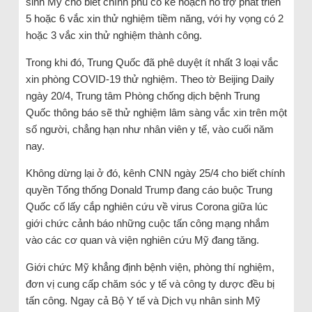
sinh Mỹ cho biết chính phủ có kế hoạch hỗ trợ phát triển
5 hoặc 6 vắc xin thử nghiệm tiềm năng, với hy vọng có 2
hoặc 3 vắc xin thử nghiệm thành công.
Trong khi đó, Trung Quốc đã phê duyệt ít nhất 3 loại vắc
xin phòng COVID-19 thử nghiệm. Theo tờ Beijing Daily
ngày 20/4, Trung tâm Phòng chống dịch bệnh Trung
Quốc thông báo sẽ thử nghiệm lâm sàng vắc xin trên một
số người, chẳng hạn như nhân viên y tế, vào cuối năm
nay.
Không dừng lại ở đó, kênh CNN ngày 25/4 cho biết chính
quyền Tổng thống Donald Trump đang cáo buộc Trung
Quốc cố lấy cắp nghiên cứu về virus Corona giữa lúc
giới chức cảnh báo những cuộc tấn công mạng nhắm
vào các cơ quan và viện nghiên cứu Mỹ đang tăng.
Giới chức Mỹ khẳng định bệnh viện, phòng thí nghiệm,
đơn vị cung cấp chăm sóc y tế và công ty dược đều bị
tấn công. Ngay cả Bộ Y tế và Dịch vụ nhân sinh Mỹ