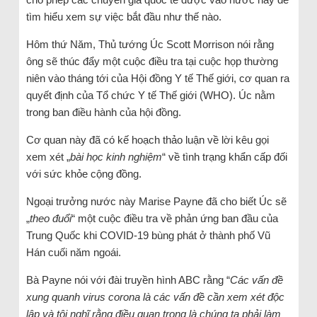
tìm hiểu xem sự việc bắt đầu như thế nào.
Hôm thứ Năm, Thủ tướng Úc Scott Morrison nói rằng
ông sẽ thúc đẩy một cuộc điều tra tại cuộc họp thường
niên vào tháng tới của Hội đồng Y tế Thế giới, cơ quan ra
quyết định của Tổ chức Y tế Thế giới (WHO). Úc nằm
trong ban điều hành của hội đồng.
Cơ quan này đã có kế hoạch thảo luận về lời kêu gọi
xem xét „
bài học kinh nghiệm
“ về tình trạng khẩn cấp đối
với sức khỏe cộng đồng.
Ngoại trưởng nước này Marise Payne đã cho biết Úc sẽ
„
theo đuổi
“ một cuộc điều tra về phản ứng ban đầu của
Trung Quốc khi COVID-19 bùng phát ở thành phố Vũ
Hán cuối năm ngoái.
Bà Payne nói với đài truyền hình ABC rằng “
Các vấn đề
xung quanh virus corona là các vấn đề cần xem xét độc
lập và tôi nghĩ rằng điều quan trọng là chúng ta phải làm