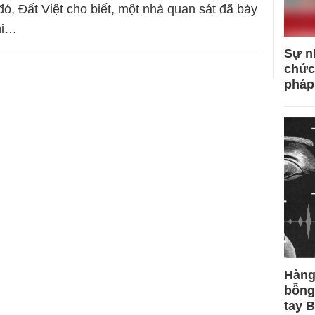
đó, Đất Việt cho biết, một nhà quan sát đã bày
hi…
Sự n
chức
pháp
Hàng
bỗng
tay 