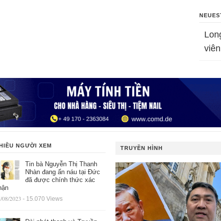
NEUES
Lon
viên
HIỀU NGƯỜI XEM
TRUYỀN HÌNH
Tin bà Nguyễn Thị Thanh
Nhàn đang ẩn náu tại Đức
đã được chính thức xác
hận
/08/2023
- 15.070 Views