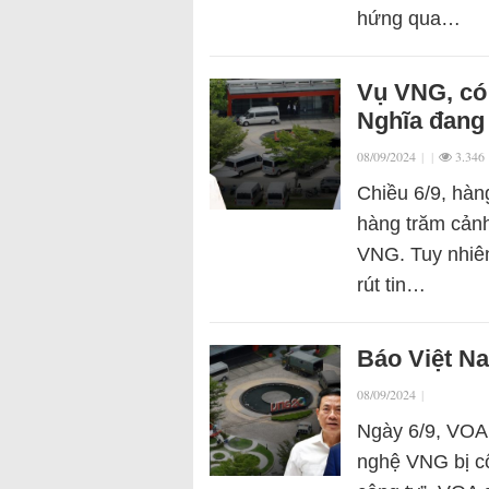
hứng qua…
Vụ VNG, có
Nghĩa đang
08/09/2024
|
|
3.346
Chiều 6/9, hàn
hàng trăm cảnh
VNG. Tuy nhiên
rút tin…
Báo Việt N
08/09/2024
|
Ngày 6/9, VOA 
nghệ VNG bị cô