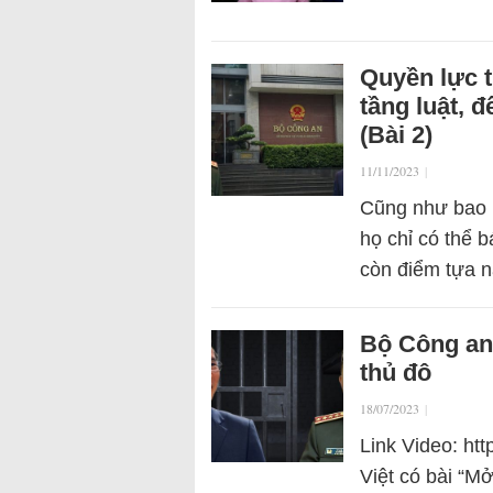
Quyền lực 
tầng luật, 
(Bài 2)
11/11/2023
|
Cũng như bao l
họ chỉ có thể b
còn điểm tựa n
Bộ Công an 
thủ đô
18/07/2023
|
Link Video: ht
Việt có bài “M