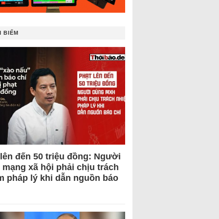
 BIẾM
 lên đến 50 triệu đồng: Người
 mạng xã hội phải chịu trách
m pháp lý khi dẫn nguồn báo