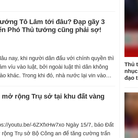
tướng Tô Lâm tới đâu? Đạp gãy 3
đến Phó Thủ tướng cũng phải sợ!
âu nay, khi người dân đấu với chính quyền thì
Thủ 
ám víu vào luật, bởi ngoài luật thì dân không
nhục 
ào khác. Trong khi đó, nhà nước lại vin vào…
đạo 
mở rộng Trụ sở tại khu đất vàng
tps://youtu.be/-6ZXfxHw7xo Ngày 15/7, báo Đất
ở rộng Trụ sở Bộ Công an để tăng cường trấn