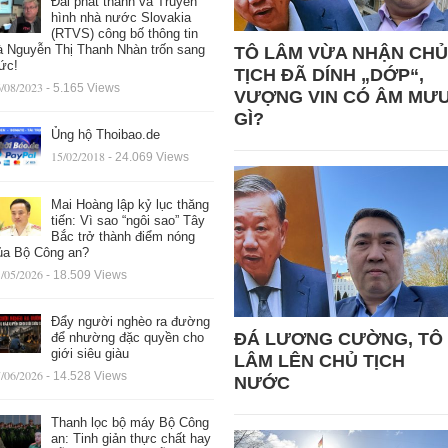
Đài phát thanh và Truyền
hình nhà nước Slovakia
(RTVS) công bố thông tin
à Nguyễn Thị Thanh Nhàn trốn sang
TÔ LÂM VỪA NHẬN CHỦ
ức!
TỊCH ĐÃ DÍNH „DỚP“,
/08/2023
- 5.165 Views
VƯỢNG VIN CÓ ÂM MƯ
GÌ?
Ủng hộ Thoibao.de
15/02/2018
- 24.069 Views
Mai Hoàng lập kỷ lục thăng
tiến: Vì sao “ngôi sao” Tây
Bắc trở thành điểm nóng
ủa Bộ Công an?
/05/2026
- 18.509 Views
Đẩy người nghèo ra đường
ĐÁ LƯƠNG CƯỜNG, TÔ
để nhường đặc quyền cho
giới siêu giàu
LÂM LÊN CHỦ TỊCH
/06/2026
- 14.528 Views
NƯỚC
Thanh lọc bộ máy Bộ Công
an: Tinh giản thực chất hay