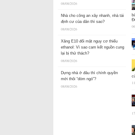
08/08/2026
b
Nhà cho công an xây nhanh, nhà tái
Đ
định cư của dân thì sao?
06
08/08/2026
Xăng E10 đối mặt nguy cơ thiếu
ethanol: Vì sao cam kết nguồn cung
lại bị thử thách?
08/08/2026
Dựng nhà ở đâu thì chính quyền
c
mới thôi “dòm ngó”?
11
08/08/2026
17