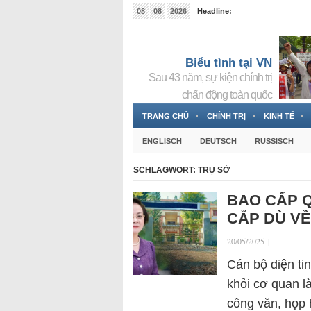
08
08
2026
Headline:
Tin bà Nguyễn Thị Thanh Nhàn đang ẩn náu tại Đức
Biểu tình tại VN
Sau 43 năm, sự kiện chính trị
chấn động toàn quốc
TRANG CHỦ
CHÍNH TRỊ
KINH TẾ
ENGLISCH
DEUTSCH
RUSSISCH
SCHLAGWORT:
TRỤ SỞ
BAO CẤP Q
CẮP DÙ VỀ
20/05/2025
|
Cán bộ diện tin
khỏi cơ quan l
công văn, họp 