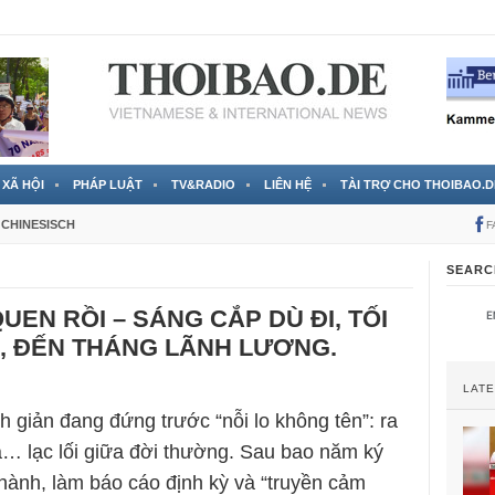
 đã được chính thức xác nhận
3 Jahren ago
XÃ HỘI
PHÁP LUẬT
TV&RADIO
LIÊN HỆ
TÀI TRỢ CHO THOIBAO.D
CHINESISCH
F
SEARC
UEN RỒI – SÁNG CẮP DÙ ĐI, TỐI
, ĐẾN THÁNG LÃNH LƯƠNG.
LAT
h giản đang đứng trước “nỗi lo không tên”: ra
à… lạc lối giữa đời thường. Sau bao năm ký
hành, làm báo cáo định kỳ và “truyền cảm