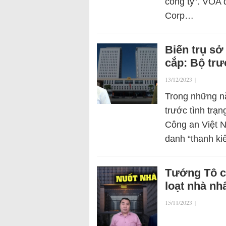
công ty”. VOA 
Corp…
Biến trụ sở
cắp: Bộ trư
13/12/2023
|
Trong những nă
trước tình trạ
Công an Việt N
danh “thanh k
Tướng Tô c
loạt nhà nh
15/11/2023
|