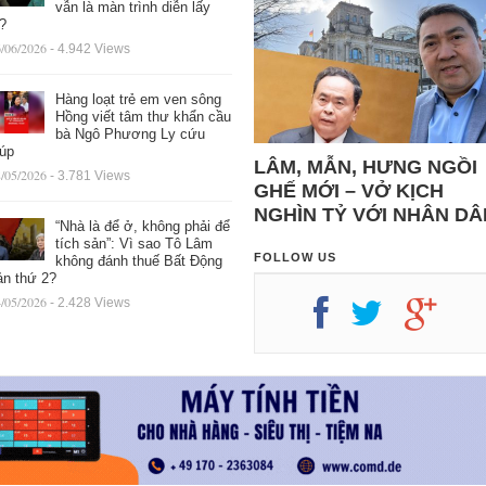
vẫn là màn trình diễn lấy
ệ?
/06/2026
- 4.942 Views
Hàng loạt trẻ em ven sông
Hồng viết tâm thư khẩn cầu
bà Ngô Phương Ly cứu
iúp
LÂM, MẪN, HƯNG NGỒI
/05/2026
- 3.781 Views
GHẾ MỚI – VỞ KỊCH
NGHÌN TỶ VỚI NHÂN DÂ
“Nhà là để ở, không phải để
tích sản”: Vì sao Tô Lâm
FOLLOW US
không đánh thuế Bất Động
ản thứ 2?
/05/2026
- 2.428 Views