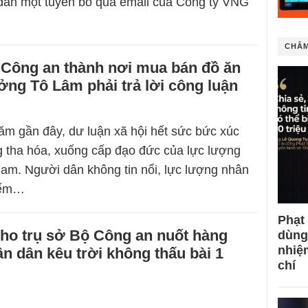
dẫn một tuyên bố qua email của Công ty VNG
CHÂM
 Công an thành nơi mua bán đồ ăn
ởng Tô Lâm phải trả lời công luận
m gần đây, dư luận xã hội hết sức bức xúc
ng tha hóa, xuống cấp đạo đức của lực lượng
am. Người dân không tin nổi, lực lượng nhân
iếm…
Phạt
ho trụ sở Bộ Công an nuốt hàng
dùng
nhiệ
ân dân kêu trời không thấu bài 1
chí