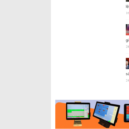
l
16
g
28
s
24