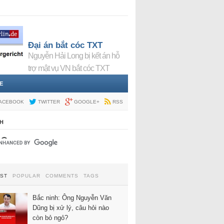
Đại án bắt cóc TXT
Nguyễn Hải Long bị kết án hỗ
trợ mật vụ VN bắt cóc TXT
E
ACEBOOK
TWITTER
GOOGLE+
RSS
H
EST
POPULAR
COMMENTS
TAGS
Bắc ninh: Ông Nguyễn Văn
Dũng bị xử lý, câu hỏi nào
còn bỏ ngỏ?