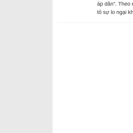
áp dân”. Theo 
tỏ sự lo ngại k