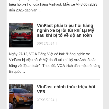
triệu hồi xe hơi của hãng VinFast. Mẫu xe VF8 đời 2023
đến 2025 gặp vấn…
VinFast phải triệu hồi hàng
nghìn xe bị lỗi túi khí tại Mỹ
sau khi bị tố về độ an toàn
30/12/2024
|
Ngày 27/12, VOA Tiếng Việt có bài: “Hàng nghìn xe
VinFast bị triệu hồi ở Mỹ do lỗi túi khí; kỹ sư Anh tố cáo
hãng về độ an toàn”. Theo đó, VOA trích dẫn một số hãng
tin quốc…
VinFast chính thức triệu hồi
VF5
27/03/2024
|