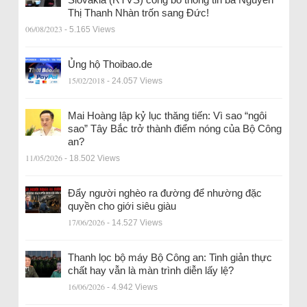
Thị Thanh Nhàn trốn sang Đức!
06/08/2023
- 5.165 Views
Ủng hộ Thoibao.de
15/02/2018
- 24.057 Views
Mai Hoàng lập kỷ lục thăng tiến: Vì sao “ngôi
sao” Tây Bắc trở thành điểm nóng của Bộ Công
an?
11/05/2026
- 18.502 Views
Đẩy người nghèo ra đường để nhường đặc
quyền cho giới siêu giàu
17/06/2026
- 14.527 Views
Thanh lọc bộ máy Bộ Công an: Tinh giản thực
chất hay vẫn là màn trình diễn lấy lệ?
16/06/2026
- 4.942 Views