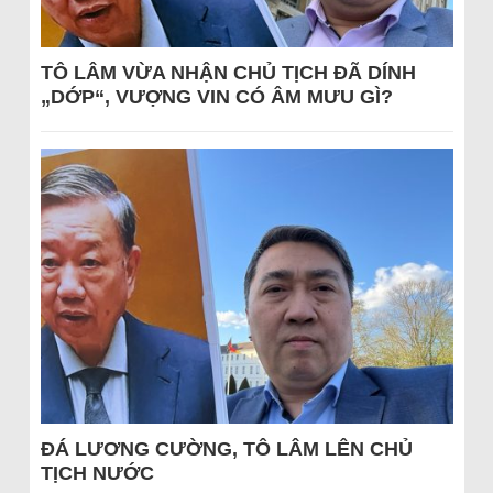
TÔ LÂM VỪA NHẬN CHỦ TỊCH ĐÃ DÍNH
„DỚP“, VƯỢNG VIN CÓ ÂM MƯU GÌ?
ĐÁ LƯƠNG CƯỜNG, TÔ LÂM LÊN CHỦ
TỊCH NƯỚC